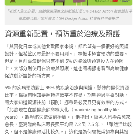
「老派人生之必要」高齡健康促進之創新設計是 5% Design Action 社會設計平
臺本季活動／圖片來源：5% Design Action 社會設計平臺提供
資源重新配置，預防重於治療及照護
「其實從日本或其他北歐國家來說，都希望有一個很好的照護
設計，但希望民眾最好不要用到。」楊振甫極言預防的重要。
但是，目前臺灣健保只有不到 5% 的資源與預算投入在預防
上，大部分則使用在治療與照護，這也讓楊振甫看到高齡健康
促進創新設計的新方向。
5% 的疾病預防對上 95% 的疾病治療與照護，懸殊的健保資源
比率，楊振甫明知要翻轉這數字不容易，期望透過平臺對話，
讓大家知道資源往前（預防）挪移是必要且更有效率的方式。
「北歐現在在談健康餘命極大化（maximizing healthy life
years），將壓縮失能做到極致。」他指出，隨著人均壽命愈來
愈長，臺灣臨終臥床跟長照平均是 7.2 到 7.5 年，「雖然活比較
久，但不是健康得活比較久。」這也是為何楊振甫認為與其投