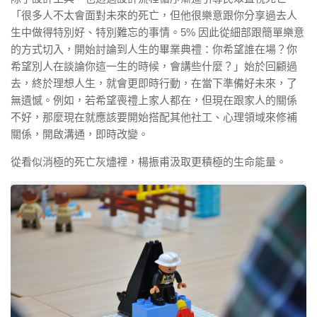
「很多人不太會面對未來的死亡，但他很樂意跟你分享過去人
生中做得特別好、特別難忘的事情。5% 因此從細部跟簡單樂意
的方式切入，開始討論到人生的畢業典禮：你希望誰在場？你
希望別人在談論你這一生的時候，會講些什麼？」始於回顧過
去，終於理想人生，就會更即時行動，在當下準備好未來，了
無遺憾。例如，若希望喪禮上家人都在，但現在跟家人的關係
不好，那麼現在就應該要開始搭配其他社工、心理領域來修補
關係，開啟溝通，即時改變。
從看似消極的死亡灰燼裡，楊振甫汲取更積極的生命能量。