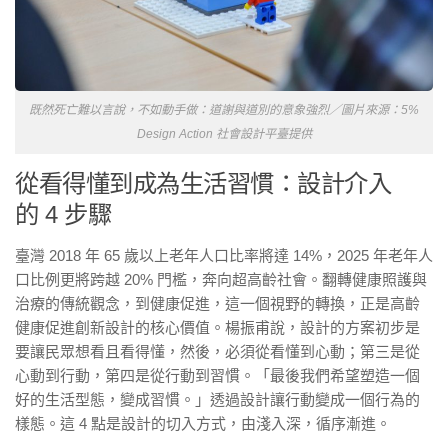
既然死亡難以言說，不如動手做：道謝與道別的意象強烈／圖片來源：5%
Design Action 社會設計平臺提供
從看得懂到成為生活習慣：設計介入
的 4 步驟
臺灣 2018 年 65 歲以上老年人口比率將達 14%，2025 年老年人
口比例更將跨越 20% 門檻，奔向超高齡社會。翻轉健康照護與
治療的傳統觀念，到健康促進，這一個視野的轉換，正是高齡
健康促進創新設計的核心價值。楊振甫說，設計的方案初步是
要讓民眾想看且看得懂，然後，必須從看懂到心動；第三是從
心動到行動，第四是從行動到習慣。「最後我們希望塑造一個
好的生活型態，變成習慣。」透過設計讓行動變成一個行為的
樣態。這 4 點是設計的切入方式，由淺入深，循序漸進。