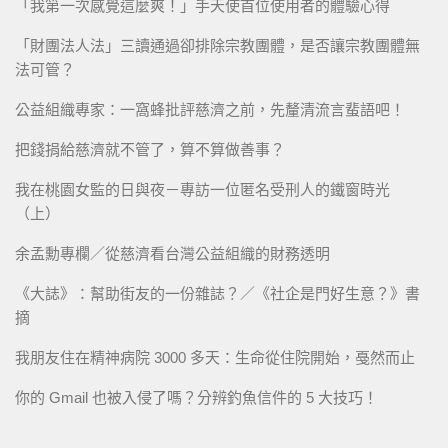
「我第一次感覺這麼爽！」手天使首位使用者的體驗心得
「財團法人法」三讀通過卻排除宗教團體，是否讓宗教團體無
法可管？
公益組織專家：一窩蜂批評慈濟之前，先釐清流言蜚語吧！
把錢捐給慈濟就不管了，算不算做善事？
我在桃園女監的日與夜－專訪一位匿名受刑人的鐵窗時光
（上）
余孟勳專欄／從慈濟看台灣公益組織的財務透明
《大誌》：幫助街友的一份雜誌？／《社企是門好生意？》書
摘
我朋友住在精神病院 3000 多天：生命從住院開始，戞然而止
你的 Gmail 也被入侵了嗎？分辨釣魚信件的 5 大技巧！