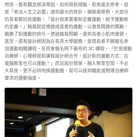
然而，舊有觀念根深蒂固，如何用新頭腦、新角度去思考，這
是「老派人生之必要」遇到最大的挫折。楊振甫舉例，大部分
的長者都抗拒運動，「設計就是要重新定義運動，給予運動新
的定義。」植栽就這樣變成長者的運動，以激發興趣的獎勵，
戰勝了對運動的排斥，透過植栽照顧，達到長者小肌肉復健。
甚至，還有設計師因為在長青大學服務，發現長者不願報名參
加運動相關課程，反而會報名時下最夯的 3C 課程，「於是運動
治療師、心理師就和課程設計師合作，設計新的運動方式：在
電腦教室也可以運動！」而且設計簡單，融入教室空間，不必
大草皮，更不必特地換運動服，就可以達到職能或物理治療師
要求的運動強度。