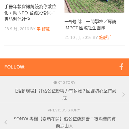
手冊年報會訊統統為你數位
化，助 NPO 省錢又環保／
專訪利他社企
一杯咖啡，一間學校／專訪
IMPCT 國際社企團隊
28 9 月, 2016
BY
李 修慧
21 10 月, 2016
BY
施靜沂
FOLLOW:
NEXT STORY
【活動現場】評估公益影響力有多難？回歸初心堅持到
底
PREVIOUS STORY
SONYA 專欄【索瑪花開】假公益偽慈善：被消費的貧
窮涼山人