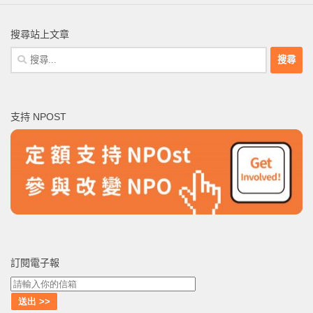
搜尋站上文章
搜
尋
關
鍵
支持 NPOST
字:
訂閱電子報