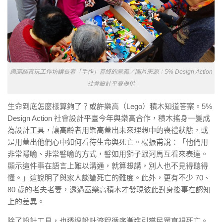
樂高認真玩工作坊讓長者「手作」善終的意義／圖片來源：5% Design Action
社會設計平臺提供
生命到底怎麼樣算夠了？或許樂高（Lego）積木知道答案。5%
Design Action 社會設計平臺今年與樂高合作，積木搖身一變成
為設計工具，讓高齡者用樂高蓋出未來理想中的喪禮狀態，或
是用蓋出他們心中如何看待生命與死亡。楊振甫說：「他們用
非常隱喻、非常譬喻的方式，譬如用獅子跟河馬互看來表達。
顯示這件事在語言上難以溝通，就算想講，別人也不見得聽得
懂。」這說明了與家人談論死亡的難度。此外，更有不少 70、
80 歲的老夫老妻，透過蓋樂高積木才發現彼此對身後事在認知
上的差異。
除了設計工具，也透過設計流程循序漸進引導民眾直視死亡。