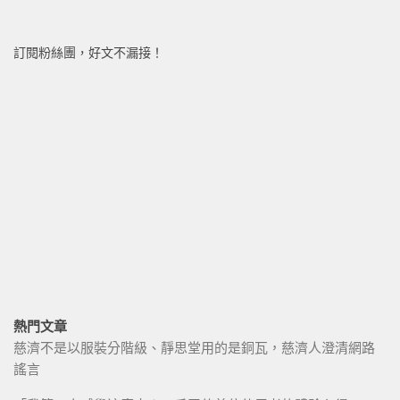
訂閱粉絲團，好文不漏接！
熱門文章
慈濟不是以服裝分階級、靜思堂用的是銅瓦，慈濟人澄清網路
謠言