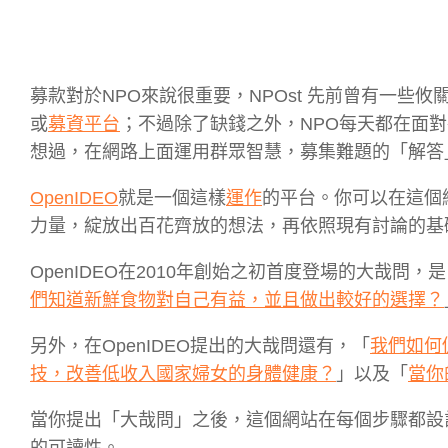
募款對於NPO來說很重要，NPOst 先前曾有一些攸
或
募資平台
；不過除了缺錢之外，NPO每天都在面
想過，在網路上面運用群眾智慧，募集難題的「解答
OpenIDEO
就是一個這樣
運作
的平台。你可以在這個網站
力量，綻放出百花齊放的想法，再依照現有討論的基
OpenIDEO在2010年創始之初首度登場的大哉問，
們知道新鮮食物對自己有益，並且做出較好的選擇？
另外，在OpenIDEO提出的大哉問還有，「
我們如何
技，改善低收入國家婦女的身體健康？
」以及「
當你
當你提出「大哉問」之後，這個網站在每個步驟都設
的可讀性。