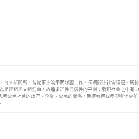
衛系、台大新聞所，曾從事主流平面媒體工作，長期關注社會議題，期
為是理組與文組混血，故追求理性與感性的平衡；發現社會之中有 10
思考公民社會的政府、企業、公民的關係，期待看待或參與孵化更多
。