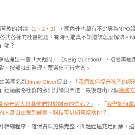
關募款的討論（
1
、
2
、
3
），國內外也都有不少專為NPO
對各式各樣的社會難題，有時可能真不知道該怎麼解決。N
」呢？
提出一個「大哉問」（A Big Question），接著再
礎，按部就班整理、票選出可行方案。
是由英國名廚
Jamie Oliver
提出，「
我們如何提升孩子的認
」經過網路社群的激烈討論與票選，最後選出17個
獲勝方
促使年輕人培養他們對於創意的信心？
」、「
我們如何運
的人身自由受到威脅，科技可以如何幫助你？
」
計精細程序，確保資料蒐集完整、問題經過充足討論，還