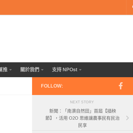
幫推
關於我們
支持 NPOst
FOLLOW:
NEXT STORY
新聞：「南澳自然田」首屆【插秧
節】，活用 O2O 思維讓農事民有民治
民享