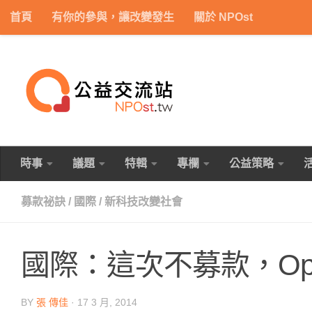
首頁
有你的參與，讓改變發生
關於 NPOst
Skip to content
時事
議題
特輯
專欄
公益策略
募款祕訣
/
國際
/
新科技改變社會
國際：這次不募款，Op
BY
張 傳佳
·
17 3 月, 2014