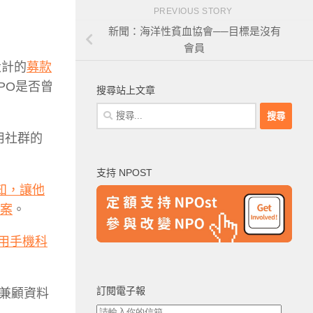
PREVIOUS STORY
新聞：海洋性貧血協會──目標是沒有
會員
設計的
募款
PO是否曾
搜尋站上文章
搜
尋
運用社群的
關
鍵
支持 NPOST
字:
知，讓他
案
。
用手機科
訂閱電子報
兼顧資料