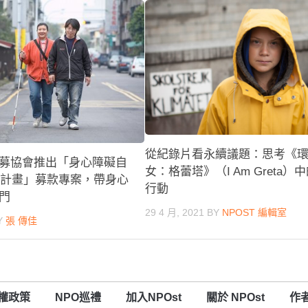
從紀錄片看永續議題：思考《
募協會推出「身心障礙自
女：格蕾塔》（I Am Greta）
行動計畫」募款專案，帶身心
行動
門
29 4 月, 2021
BY
NPOST 編輯室
Y
張 傳佳
權政策
NPO巡禮
加入NPOst
關於 NPOst
作