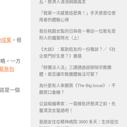
瓦，慈濟人澄清網路謠言
「我第一次感覺這麼爽！」手天使首位使
用者的體驗心得
我在桃園女監的日與夜－專訪一位匿名受
刑人的鐵窗時光（上）
些
成果
，很
《大誌》：幫助街友的一份雜誌？／《社
企是門好生意？》書摘
策略，一方
「財團法人法」三讀通過卻排除宗教團
緊急包
體，是否讓宗教團體無法可管？
為什麼有人寧願買《The Big Issue》，不
這是一個
願買口香糖？
公益組織專家：一窩蜂批評慈濟之前，先
釐清流言蜚語吧！
我朋友住在精神病院 3000 多天：生命從住