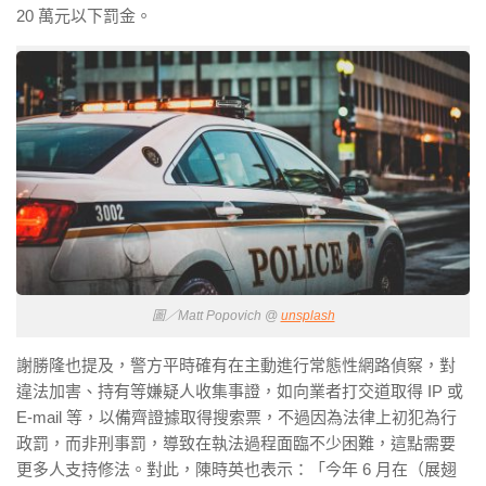
20 萬元以下罰金。
圖／Matt Popovich @
unsplash
謝勝隆也提及，警方平時確有在主動進行常態性網路偵察，對
違法加害、持有等嫌疑人收集事證，如向業者打交道取得 IP 或
E-mail 等，以備齊證據取得搜索票，不過因為法律上初犯為行
政罰，而非刑事罰，導致在執法過程面臨不少困難，這點需要
更多人支持修法。對此，陳時英也表示：「今年 6 月在（展翅