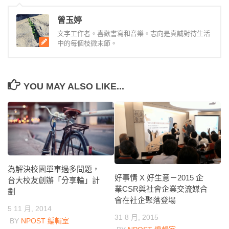
曾玉婷
文字工作者。喜歡書寫和音樂。志向是真誠對待生活
中的每個枝微末節。
YOU MAY ALSO LIKE...
為解決校園單車過多問題，
好事情 X 好生意－2015 企
台大校友創辦「分享輪」計
業CSR與社會企業交流媒合
劃
會在社企聚落登場
5 11 月, 2014
31 8 月, 2015
BY
NPOST 編輯室