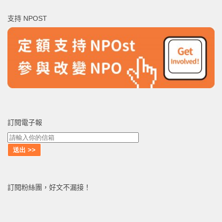
鍵
支持 NPOST
字:
訂閱電子報
訂閱粉絲團，好文不漏接！