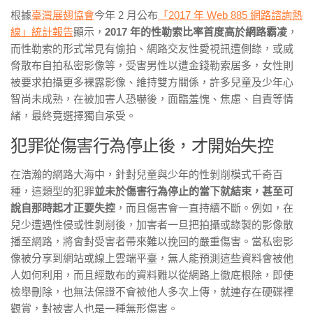
根據
臺灣展翅協會
今年 2 月公布
「2017 年 Web 885 網路諮詢熱
線」統計報告
顯示，
2017 年的性勒索比率首度高於網路霸凌
，
而性勒索的形式常見有偷拍、網路交友性愛視訊遭側錄，或威
脅散布自拍私密影像等，受害男性以遭金錢勒索居多，女性則
被要求拍攝更多裸露影像、維持雙方關係，許多兒童及少年心
智尚未成熟，在被加害人恐嚇後，面臨羞愧、焦慮、自責等情
緒，最終竟選擇獨自承受。
犯罪從傷害行為停止後，才開始失控
在浩瀚的網路大海中，針對兒童與少年的性剝削模式千奇百
種，這類型的犯罪
並未於傷害行為停止的當下就結束，甚至可
說自那時起才正要失控
，而且傷害會一直持續不斷。例如，在
兒少遭遇性侵或性剝削後，加害者一旦把拍攝或錄製的影像散
播至網路，將會對受害者帶來難以挽回的嚴重傷害。當私密影
像被分享到網站或線上雲端平臺，無人能預測這些資料會被他
人如何利用，而且經散布的資料難以從網路上徹底根除，即使
檢舉刪除，也無法保證不會被他人多次上傳，就連存在硬碟裡
觀賞，對被害人也是一種無形傷害。