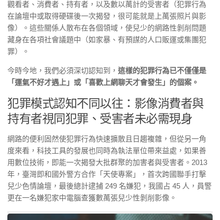
觀看者、消費者、持有者，以及數以萬計的受害者（犯罪行為
在論壇中或取得硬碟後一次揭發，很可能就是上萬張照片與影
像）。這些關係人散布在各個領域，使兒少的網路性剝削問題
藏身在各項社會議題中（如家暴、有預謀的人口販運或集團犯
罪）。
今時今地，我們必須深切認知到，
這樣的犯罪行為已不僅僅是
「運氣不好才遇上」或「喜歡上網聊天才會發生」的個案。
犯罪模式認知不同以往：影像消費者與
持有者視同犯罪、受害者未必需現身
網路的便利固然使犯罪行為快速擴散且日趨複雜，但從另一角
度來看，科技工具的發展也同時為執法單位帶來益處，如果善
用數位技術，即能一次揭發大批群聚的加害者與受害者。2013
年，臺灣即和國外警方合作「天使專案」，首次跨國聯手打擊
兒少色情論壇，最後總計逮捕 249 名嫌犯，我國占 45 人，員警
更在一名嫌犯家中電腦查獲數萬張兒少性剝削影像。