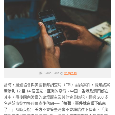
圖／João Silas @
unsplash
當時，展翅協會與美國聯邦調查局（FBI）討論案件，得知該案
牽涉到 12 至 14 個國家，亞洲的臺灣、中國、香港及澳門都在
其中，事後國內涉案的論壇版主及其他會員嫌犯，經過 200 多
名跨縣市警力集體偵查後落網──「
接著，事件就在當下結束
了
。」陳時英說，美方不會管臺灣會不會繼續往下偵查，「我