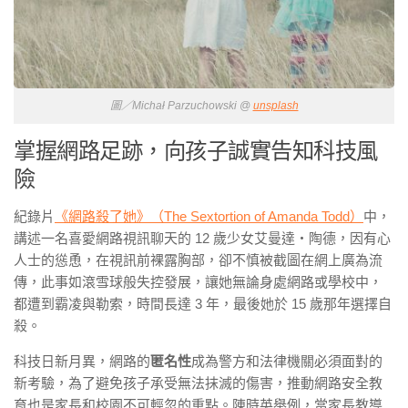
圖／Michał Parzuchowski @
unsplash
掌握網路足跡，向孩子誠實告知科技風
險
紀錄片
《網路殺了她》（The Sextortion of Amanda Todd）
中，
講述一名喜愛網路視訊聊天的 12 歲少女艾曼達‧陶德，因有心
人士的慫恿，在視訊前裸露胸部，卻不慎被截圖在網上廣為流
傳，此事如滾雪球般失控發展，讓她無論身處網路或學校中，
都遭到霸凌與勒索，時間長達 3 年，最後她於 15 歲那年選擇自
殺。
科技日新月異，網路的
匿名性
成為警方和法律機關必須面對的
新考驗，為了避免孩子承受無法抹滅的傷害，推動網路安全教
育也是家長和校園不可輕忽的重點。陳時英舉例，當家長教導