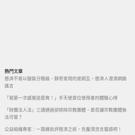
熱門文章
慈濟不是以服裝分階級、靜思堂用的是銅瓦，慈濟人澄清網路
謠言
「我第一次感覺這麼爽！」手天使首位使用者的體驗心得
「財團法人法」三讀通過卻排除宗教團體，是否讓宗教團體無
法可管？
公益組織專家：一窩蜂批評慈濟之前，先釐清流言蜚語吧！