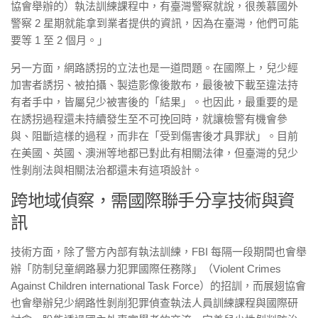
協會舉辦的）執法訓練課程中，有臺灣警察就說，很羨慕國外
警察 2 星期就能拿到業者提供的資訊，因為在臺灣，他們可能
要等 1 至 2 個月。」
另一方面，網路誘拐的立法也是一道問題。在國際上，兒少經
加害者誘拐、被拍攝、製造影像後散布，最後被下載至違法持
有者手中，皆屬兒少被害後的「結果」。也因此，最重要的是
在誘拐過程還未持續發生至不可挽回時，就讓檢警有機會參
與、阻斷這樣的過程，而非在「受到傷害後才具罪狀」。
目前
在美國、英國、澳洲等地都已對此有相關法律，但臺灣的兒少
性剝削法與相關法治都還未有這項設計。
跨地域偵察，需國際聯手分享技術與資
訊
技術方面，除了警方內部有執法訓練，FBI 每隔一段期間也會舉
辦「防制兒童網路暴力犯罪國際任務隊」（Violent Crimes
Against Children international Task Force）的招訓，而展翅協會
也會舉辦兒少網路性剝削犯罪偵查執法人員訓練課程與國際研