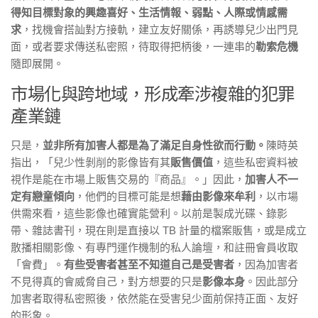
得知目標對象的興趣喜好、生活情報、弱點、人際或情感需
求
，找機會搭訕對方接軌，建立友好關係，再誘導兒少出門見
面，或者要求傳送私密照，待取得把柄後，一連串的
勒索危機
隨即展開。
市場化與跨地域，形成牽涉複雜的犯罪
產業鏈
只是，
並非所有加害人都是為了滿足自身性欲而行動。
陳時英
指出，「兒少性剝削的影像皆有其
販售價值
，這些私密資料被
視作是能在市場上販售交易的『商品』。」因此，
加害人不一
定有戀童傾向
，他們的目標可能是想
藉由影像來牟利
，以市場
供需來看，這些影像也確實能營利。以前是製成光碟、錄影
帶、雜誌書刊，現在則是直接以 TB 計量的檔案販售，或是成立
散播相關影像、有專門運作機制的私人論壇，和註冊會員收取
「會費」。
有些受害者甚至不知道自己是受害者
，因為加害者
不見得真的會威脅自己，對方想要的只是
影像本身
。因此部分
加害者取得私密照後，依然能在受害兒少面前保持正面、友好
的形象。