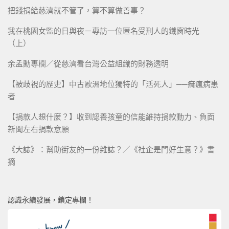
把錢捐給慈濟就不管了，算不算做善事？
我在桃園女監的日與夜－專訪一位匿名受刑人的鐵窗時光
（上）
余孟勳專欄／從慈濟看台灣公益組織的財務透明
【被歧視的歷史】中古歐洲地位獨特的「活死人」──痲瘋病患
者
【捐款人想什麼？】收到認養孩童的信能維持捐款動力、負面
新聞左右捐款意願
《大誌》：幫助街友的一份雜誌？／《社企是門好生意？》書
摘
認識永續發展，鎖定專欄！