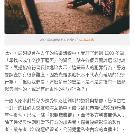
圖／Micaela Parente @
unsplash
此外，展翅協會在去年的檢舉熱線中，受理了超過 1000 多筆
「尋找未成年交換下體照」的資訊，貼在各個公開論壇或討論
區，展翅協會祕書長陳逸玲表示，這是重大的犯罪行為，警方
要調查卻有很多難度，因為光是張貼訊息不代表有確切的犯罪
行為，「但就我們看，這麼多筆的數量，是不是背後有一個類
似集團性的，或是有計畫性的犯罪行為？」
一般人原本對於兒少遭受網路性剝削的認識與想像，皆停留在
一對一的社群與交友軟體互動中，如今卻和
市場化的犯罪行為
產生掛勾，形成一條
「犯罪產業鏈」
，牽涉
多方利害關係人
：
除了性侵與性剝削當下行為的加害者，還有後續影像的製作
者、散布者（如論壇經營者、公開兒童私密內容的直播主）、