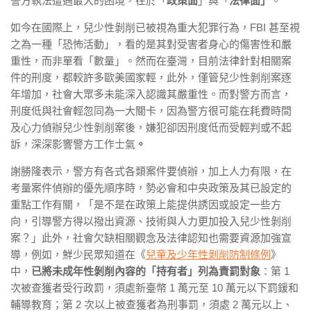
警方執法遭遇最大的困境，在於「
政策面
」與「
法律面」
。
如今在國際上，兒少性剝削已被視為重大犯罪行為，FBI 甚至視
之為一種「恐怖活動」，看的是其對受害者身心的傷害性和嚴
重性，而非單看「數量」。然而在臺灣，目前法律針對相關案
件的刑度，都較許多歐美國家輕，此外，僅管兒少性剝削案逐
年增加，社會大眾多未能深入認識其嚴重性。而對警方而言，
刑度低與社會輕忽同為一大關卡，因為警方很可能在耗費時間
及心力偵辦兒少性剝削案後，嫌犯卻因刑度低而受輕判或不起
訴，深深影響警方工作士氣
。
謝勝隆表示，警方有各式各類案件要偵辦，加上人力有限，在
考量案件偵辦的優先順序時，勢必會和中央政策及其已設定的
重點工作有關，「是不是在政策上能提供誘因或設定一些方
向，引導警方得以撥出資源、技術與人力更加投入兒少性剝削
案？」此外，社會欠缺相關觀念及法律認知也需要資源加強宣
導，例如，
鮮少民眾知道在《
兒童及少年性剝削防制條例
》
中，
已將未成年性剝削內容的「持有者」列為責罰對象
：第 1
次被查獲者受行政罰，須處新臺幣 1 萬元至 10 萬元以下罰鍰和
輔導教育；第 2 次以上被查獲者為刑事罰，須處 2 萬元以上、