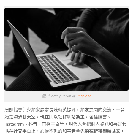
圖／Sergey Zolkin @
unsplash
展翅協會兒少網安處處長陳時英提到，網友之間的交流，一開
始是透過聊天室，現在則以社群網站為主，包括臉書、
Instagram、抖音、直播平臺等，現代人會把個人資訊和喜好張
貼在社交平臺上，心懷不軌的加害者會先
躲在背後觀察貼文，