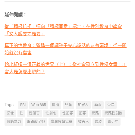
延伸閱讀：
從「積極抗拒」邁向「積極同意」認定，在性別教育中學會
「女人說要才是要」
真正的性教育：營造一個讓孩子安心說話的友善環境，從一開
始就沒有傷害
給小紅帽一個正義的世界（上）：從社會孤立到性侵女童，加
害人是怎麼出現的？
Tags:
FBI
Web 885
傳播
兒童
加害人
勒索
少年
影像
性
性侵害
性剝削
性犯罪
犯罪
網路
網路性剝削
網路暴力
網路殺了她
臺灣展翅協會
被害人
霸凌
青少年