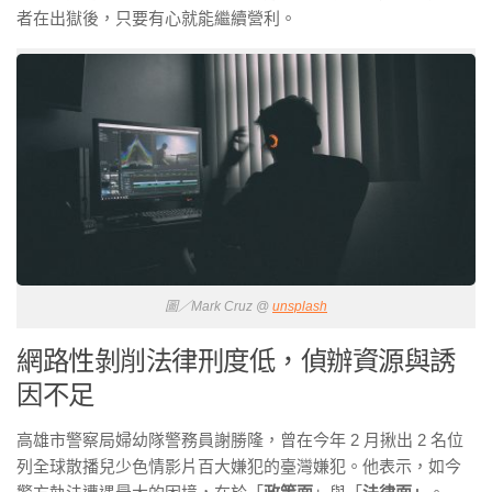
者在出獄後，只要有心就能繼續營利。
圖／Mark Cruz @
unsplash
網路性剝削法律刑度低，偵辦資源與誘
因不足
高雄市警察局婦幼隊警務員謝勝隆，曾在今年 2 月揪出 2 名位
列全球散播兒少色情影片百大嫌犯的臺灣嫌犯。他表示，如今