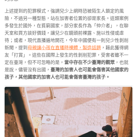
上述提到的犯罪模式，強調兒少上網時恐被陌生人鎖定的風
險，不過另一種型態，站在加害者位置的卻是家長。這類案例
多發生於國外，在貧窮國家，部分家長作為「仲介者」，在聊
天室和買方談好價錢，讓兒少在鏡頭前裸露、施以性侵或虐
待；或者，現代直播遍地開花，今年中國便有一則兒少性剝削
新聞，提到
母親讓小孩在直播時裸體，製造話題
，藉此獲得網
友「打賞」。這些在國際上發生的性剝削犯罪，受害者雖不一
定在臺灣，但不可忽略的是，
當中存在不少臺灣的觀眾
，也就
是說，儘管沒有出國，
臺灣的加害人也可能會傷害其他國家的
孩子，其他國家的加害人也可能會傷害臺灣的孩子。