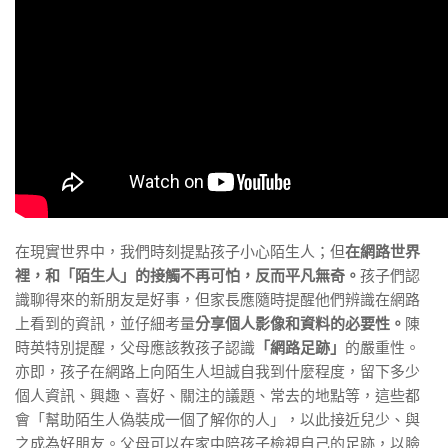
在現實世界中，我們時刻提點孩子小心陌生人；但
在網路世界
裡，和「陌生人」的接觸不再可怕，反而平凡無奇。
孩子們認
識聊得來的新朋友是好事，但家長應隨時提醒他們辨識在網路
上看到的資訊，並仔細考量
分享個人影像和資料的必要性。
陳
時英特別提醒，父母應該教孩子認識
「網路足跡」
的嚴重性。
亦即，孩子在網路上向陌生人坦誠自我到什麼程度，留下多少
個人資訊、興趣、喜好、關注的議題、常去的地點等，這些都
會「幫助陌生人偽裝成一個了解你的人」，以此接近兒少、與
之成為好朋友。父
母可以在家中陪孩子檢視自己的足跡，
以臉