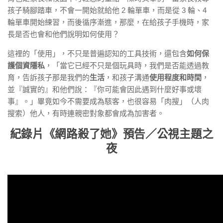
孩子騎腳踏車，不會一開始就給他 2 輪單車，而是從 3 輪、4
輪單車開始練習，而後循序漸進，那麼，在給孩子手機時，家
長是否也會和他們說明如何使用？
這裡的「使用」，不只是普遍認知的工具技術，還包含
如何保
護個資隱私
，「當它已經不只是個玩具時，我們是否能透過教
育，告訴孩子那是我們的
生活
，和孩子溝通
使用程度和時間
，
並『誠實的』和他們說：『你可能會因此遇到什麼好事或壞
事』。」畢竟如今不需要成為駭客，也很容易「肉搜」（人肉
搜索）他人，有時連親密對象都會成為加害者。
紀錄片《網路殺了她》預告／公視主題之
夜