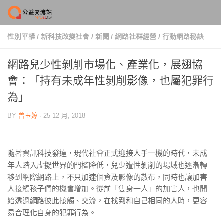
Skip to content
性別平權
/
新科技改變社會
/
新聞
/
網路社群經營
/
行動網路秘訣
網路兒少性剝削市場化、產業化，展翅協
會：「持有未成年性剝削影像，也屬犯罪行
為」
BY
曾玉婷
·
25 12 月, 2018
隨著資訊科技發達，現代社會正式迎接人手一機的時代，未成
年人踏入虛擬世界的門檻降低，兒少遭性剝削的場域也逐漸轉
移到網際網路上，不只加速個資及影像的散布，同時也讓加害
人接觸孩子們的機會增加。從前「隻身一人」的加害人，也開
始透過網路彼此接觸、交流，在找到和自己相同的人時，更容
易合理化自身的犯罪行為。