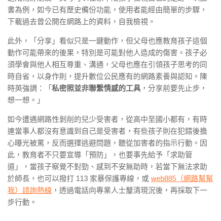
書為例，如今已有歷史備份功能，使用者能經由簡單的步驟，
下載過去曾公開在網路上的資料，自我檢視。
此外，「分享」看似只是一鍵動作，但父母也應教育孩子這個
動作可能帶來的後果，特別是可能對他人造成的傷害。
孩子必
須學會與他人相互尊重、溝通，父母也應在引領孩子思考的同
時自省，以身作則，提升數位公民應有的網路素養與認知。
陳
時英強調：「
私密照並非聯繫情感的工具
，分享前要先止步，
想一想。」
如今遭遇網路性剝削的兒少受害者，從高中至國小都有，有時
連當事人都沒有意識到自己是受害者，有些孩子則在犯錯後擔
心曝光被罵，反而選擇逃避問題，聽從加害者的指示行動。因
此，教育者不只要宣導「預防」，也要事先給予「求助管
道」，當孩子察覺不對勁、感到不安無助時，若當下無法求助
於師長，也可以撥打 113 家暴保護專線，或
web885（網路幫幫
我）諮詢熱線
，透過電話向專業人士釐清現況後，再採取下一
步行動。