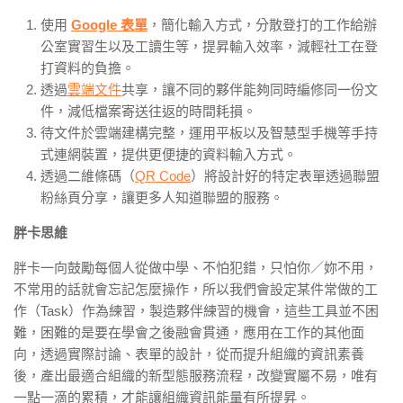
使用
Google 表單
，簡化輸入方式，分散登打的工作給辦
公室實習生以及工讀生等，提昇輸入效率，減輕社工在登
打資料的負擔。
透過
雲端文件
共享，讓不同的夥伴能夠同時編修同一份文
件，減低檔案寄送往返的時間耗損。
待文件於雲端建構完整，運用平板以及智慧型手機等手持
式連網裝置，提供更便捷的資料輸入方式。
透過二維條碼（
QR Code
）將設計好的特定表單透過聯盟
粉絲頁分享，讓更多人知道聯盟的服務。
胖卡思維
胖卡一向鼓勵每個人從做中學、不怕犯錯，只怕你／妳不用，
不常用的話就會忘記怎麼操作，所以我們會設定某件常做的工
作（Task）作為練習，製造夥伴練習的機會，這些工具並不困
難，困難的是要在學會之後融會貫通，應用在工作的其他面
向，透過實際討論、表單的設計，從而提升組織的資訊素養
後，產出最適合組織的新型態服務流程，改變實屬不易，唯有
一點一滴的累積，才能讓組織資訊能量有所提昇。