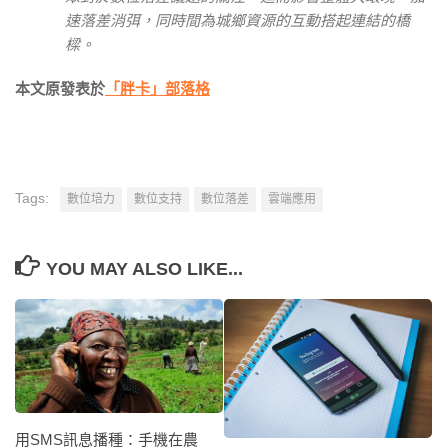
速落差消弭，同時間為城鄉資源的互動搭起連結的橋
樑。
本文原發表於
「胖卡」部落格
Tags:
數位培力
數位支持
數位落差
雲端應用
YOU MAY ALSO LIKE...
用SMS訊息播種：手機在農