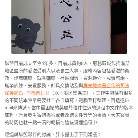
聯盟目前成立至今4年多，目前成員約8人，服務區域包括南部
地區監所的愛滋受刑人以及更生人等，服務內容包括愛滋的衛
教、諮商輔導、就業輔導、社區關懷、資源轉介、戒毒諮詢、
職業訓練、安置服務、針具交換站及與
屏東地檢署合作的司法
保護據點─幸福向日葵
（以一般民眾為主）。工作中包括有很多
的不同紙本表單需要社工各自填寫，電腦登打整理，再透過E-
mail來傳遞。當中最困擾的莫屬於信件往返的過程中文件的版本
龐雜，常會發生寄錯檔案或者改錯文件等等的事情，大家寶貴
的時間也就一點一滴的耗損在這些溝通過程中。
經過與聯盟夥伴的討論，胖卡提出了下列建議：