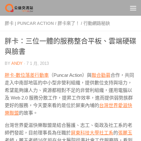
Skip to content
胖卡 | PUNCAR ACTION
/
胖卡來了！
/
行動網路秘訣
胖卡：三位一體的服務整合平板、雲端硬碟
與臉書
BY
ANDY
·
7 1 月, 2013
胖卡-數位落差行動車
（Puncar Action）與
聯合勸募
合作，共同
走入中南部地區的中小型非營利組織，提供數位支持與培力，
希望能夠讓人力、資源都相對不足的非營利組織，運用電腦以
及 Web 2.0 服務分散工作，提昇工作效率，進而提供弱勢族群
更好的服務，今天要來看的是位於屏東內埔的
台灣世界愛滋快
樂聯盟
的故事。
台灣世界愛滋快樂聯盟是結合醫護、志工、衛政及社工系的老
師們發起，目前理事長為任職於
屏東科技大學社工系
的
張麗玉
老師，麗玉老師16年前在台大醫院從事社會工作服務時，看到