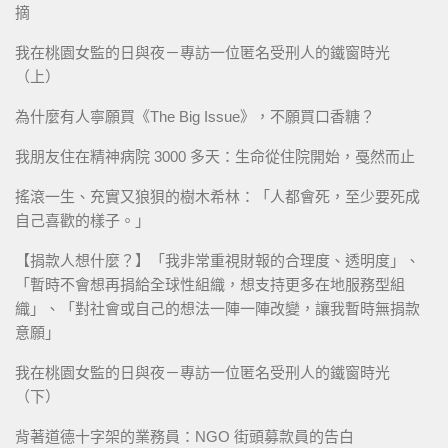
摘
我在桃園女監的日與夜－專訪一位匿名受刑人的鐵窗時光
（上）
為什麼有人寧願買《The Big Issue》，不願買口香糖？
我朋友住在精神病院 3000 多天：生命從住院開始，戞然而止
搖滾一生、充實又狼狽的樹木希林：「人都會死，至少要死成
自己喜歡的樣子。」
【捐款人想什麼？】「我非常重視財報的合理度、透明度」、
「暫時不會想再捐給全球性組織，想支持更多在地服務型組
織」、「對社會或自己的想法一陣一陣改變，讓我暫時無捐款
意願」
我在桃園女監的日與夜－專訪一位匿名受刑人的鐵窗時光
（下）
背著道德十字架的業務員：NGO 街頭募款員的告白