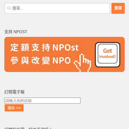
搜
尋
關
鍵
支持 NPOST
字:
訂閱電子報