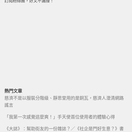
訂閱粉絲團，好文不漏接！
熱門文章
慈濟不是以服裝分階級、靜思堂用的是銅瓦，慈濟人澄清網路
謠言
「我第一次感覺這麼爽！」手天使首位使用者的體驗心得
《大誌》：幫助街友的一份雜誌？／《社企是門好生意？》書