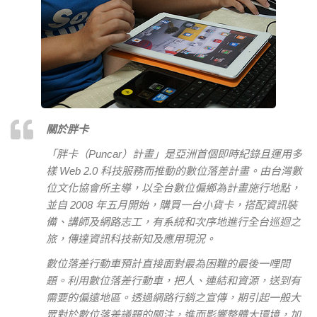
關於胖卡
「胖卡（Puncar）計畫」是亞洲首個即時紀錄且運用多
樣 Web 2.0 科技服務而推動的數位落差計畫。由台灣數
位文化協會所主導，以全台數位偏鄉為計畫施行地點，
並自 2008 年五月開始，購買一台小貨卡，搭配資訊裝
備、講師及網路志工，有系統和次序地進行全台巡迴之
旅，傳達資訊科技新知及應用現況。
數位落差行動車預計直接面對最為困難的最後一哩問
題。利用數位落差行動車，把人、連結和資源，送到有
需要的偏遠地區。透過網路行銷之宣傳，期引起一般大
眾對於數位落差議題的關注，進而影響整體大環境，加