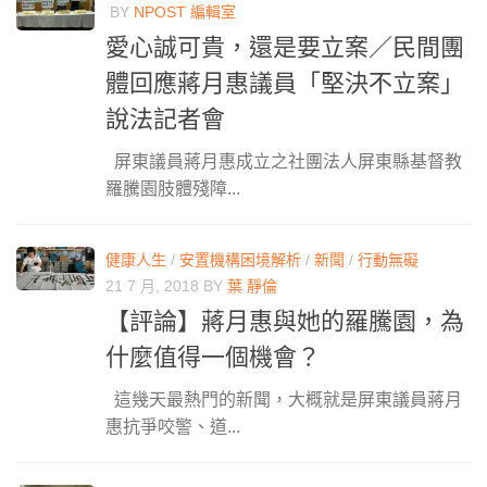
BY
NPOST 編輯室
愛心誠可貴，還是要立案／民間團
體回應蔣月惠議員「堅決不立案」
說法記者會
屏東議員蔣月惠成立之社團法人屏東縣基督教
羅騰園肢體殘障...
健康人生
/
安置機構困境解析
/
新聞
/
行動無礙
21 7 月, 2018
BY
葉 靜倫
【評論】蔣月惠與她的羅騰園，為
什麼值得一個機會？
這幾天最熱門的新聞，大概就是屏東議員蔣月
惠抗爭咬警、道...