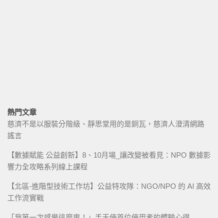
熱門文章
慈濟不是以服裝分階級、靜思堂用的是銅瓦，慈濟人澄清網路
謠言
【數據賦能 公益創新】8、10月場_讓改變被看見：NPO 數據影
響力全攻略系列線上課程
【北區-進階型技術工作坊】公益特攻隊：NGO/NPO 的 AI 高效
工作流實戰
「我第一次感覺這麼爽！」手天使首位使用者的體驗心得