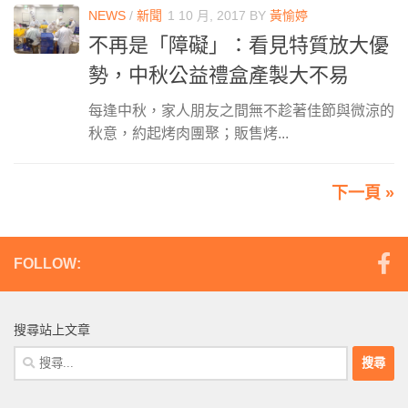
NEWS
/
新聞
1 10 月, 2017
BY
黃愉婷
不再是「障礙」：看見特質放大優
勢，中秋公益禮盒產製大不易
每逢中秋，家人朋友之間無不趁著佳節與微涼的
秋意，約起烤肉團聚；販售烤...
下一頁 »
FOLLOW:
搜尋站上文章
搜
尋
關