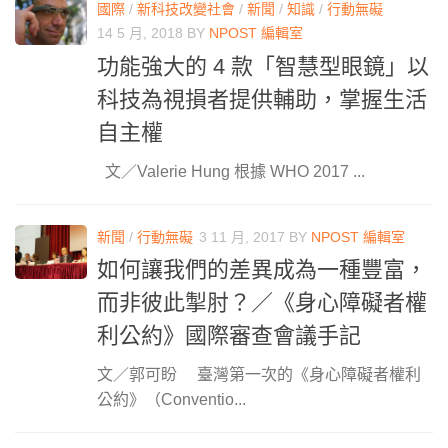
國際
/
新科技改變社會
/
新聞
/
知識
/
行動無礙
14 5 月, 2018
BY
NPOST 編輯室
功能強大的 4 款「智慧型眼鏡」以
科技為視損者提供輔助，掌握生活
自主權
文／Valerie Hung 根據 WHO 2017 ...
新聞
/
行動無礙
3 11 月, 2017
BY
NPOST 編輯室
如何讓我們的差異成為一種豐富，
而非彼此掣肘？／《身心障礙者權
利公約》國際審查會議手記
文／郭可盼 臺灣第一次的《身心障礙者權利
公約》（Conventio...