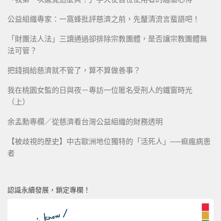
公益組織專家：一窩蜂批評慈濟之前，先釐清流言蜚語吧！
「財團法人法」三讀通過卻排除宗教團體，是否讓宗教團體無
法可管？
把錢捐給慈濟就不管了，算不算做善事？
我在桃園女監的日與夜－專訪一位匿名受刑人的鐵窗時光
（上）
余孟勳專欄／從慈濟看台灣公益組織的財務透明
【被歧視的歷史】中古歐洲地位獨特的「活死人」──痲瘋病患
者
認識永續發展，鎖定專欄！