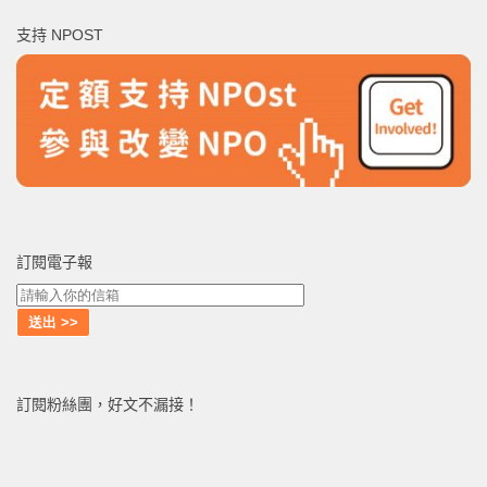
鍵
支持 NPOST
字:
訂閱電子報
訂閱粉絲團，好文不漏接！