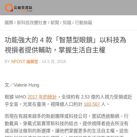
Skip to content
國際
/
新科技改變社會
/
新聞
/
知識
/
行動無礙
功能強大的 4 款「智慧型眼鏡」以科技為
視損者提供輔助，掌握生活自主權
BY
NPOST 編輯室
·
14 5 月, 2018
文／
Valerie Hung
根據 WHO
2017 年的統計
，全球約有 2.53 億的人視力受損或近
乎全盲，光是在臺灣，視障總人口約計
183,567
人。
而現在有越來越多的新創團隊或科技公司，嘗試透過聯網、行
動載具、穿戴式裝置等新科技的結合，提供視障者過去所沒有
或沒辦法做到的新選擇，讓他們掌握更多的生活自主權。這些