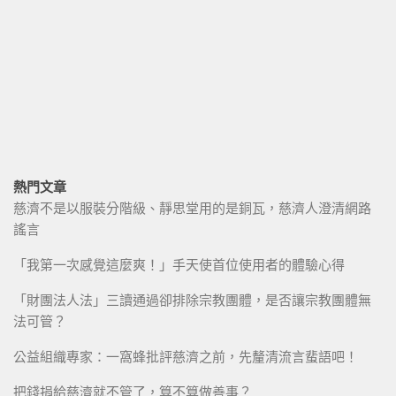
熱門文章
慈濟不是以服裝分階級、靜思堂用的是銅瓦，慈濟人澄清網路
謠言
「我第一次感覺這麼爽！」手天使首位使用者的體驗心得
「財團法人法」三讀通過卻排除宗教團體，是否讓宗教團體無
法可管？
公益組織專家：一窩蜂批評慈濟之前，先釐清流言蜚語吧！
把錢捐給慈濟就不管了，算不算做善事？