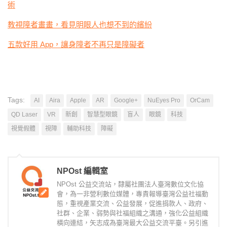
術
教視障者畫畫，看見明眼人也想不到的繽紛
五款好用 App，讓身障者不再只是障礙者
Tags:
AI
Aira
Apple
AR
Google+
NuEyes Pro
OrCam
QD Laser
VR
新創
智慧型眼鏡
盲人
眼鏡
科技
視覺假體
視障
輔助科技
障礙
NPOst 編輯室
NPOst 公益交流站，隸屬社團法人臺灣數位文化協
會，為一非營利數位媒體，專責報導臺灣公益社福動
態，重視產業交流、公益發展，促進捐款人、政府、
社群、企業、弱勢與社福組織之溝通，強化公益組織
橫向連結，矢志成為臺灣最大公益交流平臺。另引進