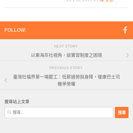
FOLLOW:
NEXT STORY
以東海灰社視角，談實習制度之困境
PREVIOUS STORY
臺灣社福界第一場罷工：低薪過勞挺身障，復康巴士司
機爭勞權
搜尋站上文章
搜
尋
關
鍵