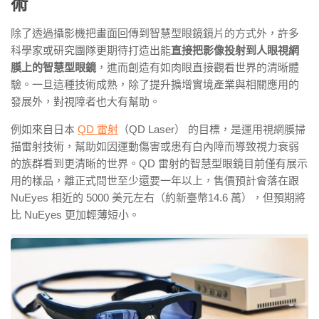
術
除了透過攝影機把畫面回傳到智慧型眼鏡鏡片的方式外，許多
科學家或研究團隊更期待打造出能
直接把影像投射到人眼視網
膜上的智慧型眼鏡
，進而創造有如肉眼直接觀看世界的清晰體
驗。一旦這種技術成熟，除了提升擴增實境產業與相關應用的
發展外，對視障者也大有幫助。
例如來自日本
QD
雷射
（
QD Laser
） 的目標，是運用視網膜掃
描雷射技術，幫助如因運動傷害或患有白內障而導致視力衰弱
的族群看到更清晰的世界。
QD
雷射的智慧型眼鏡目前僅有展示
用的樣品，離正式問世至少還要一年以上，售價預計會落在跟
NuEyes
相近的
5000
美元左右（約新臺幣
14.6
萬），但預期將
比 NuEyes 更加輕薄短小。