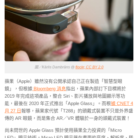
圖／Kārlis Dambrāns @
flockr, CC BY 2.0
蘋果（Apple）雖然沒有公開承認自己正在製造「智慧型眼
鏡」，但根據
Bloomberg 消息
指出，蘋果內部訂下目標將於
2019 年完成這項產品，整合 Siri、影片播放與地圖顯示等功
能，最後在 2020 年正式推出「Apple Glass」。而根
據 CNET 4
月 27 日
報導，蘋果家代號「T288」的頭戴式裝置不只是外界盛
傳的 AR 眼鏡，而是集合 AR／VR 體驗於一身的頭戴式裝置！
尚未問世的 Apple Glass 預計使用蘋果全力投資的「
Micro
LED
」顯示技術。Micro LED 顯示器在畫面的亮度、解析度、耗