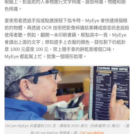
眼鏡上，對面前的人事物進行文字辨識、臉部辨識，物體和顏
色辨識。
當使用者透過手指或點選按鈕下指令時，MyEye 會快速掃描眼
前的物體，再透過 OCR 技術把影像辨識結果轉成語音訊息說給
使用者聽。例如，翻開一本印刷書籍，輕點其中一頁，MyEye
會讀出上面的文字；想知道手上衣服的顏色、錢包剩下的紙鈔
是 1000 元還是 100 元、架上隨手拿的餅乾是哪個口味，
MyEye 都能幫上忙，就像一個隱形助理。
OrCam MyEye 的重量約 155 克，價格為 3500 美元（約新臺幣 10 萬元）。圖
為 OrCam MyEye 使用者。
圖／
OrCam MyEye