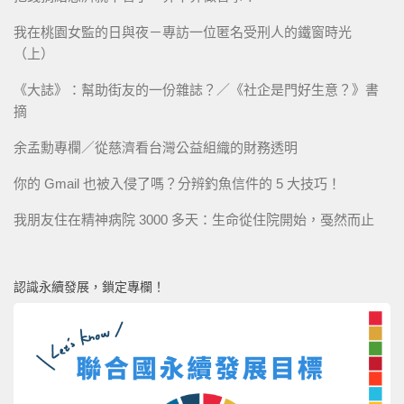
我在桃園女監的日與夜－專訪一位匿名受刑人的鐵窗時光
（上）
《大誌》：幫助街友的一份雜誌？／《社企是門好生意？》書
摘
余孟勳專欄／從慈濟看台灣公益組織的財務透明
你的 Gmail 也被入侵了嗎？分辨釣魚信件的 5 大技巧！
我朋友住在精神病院 3000 多天：生命從住院開始，戞然而止
認識永續發展，鎖定專欄！