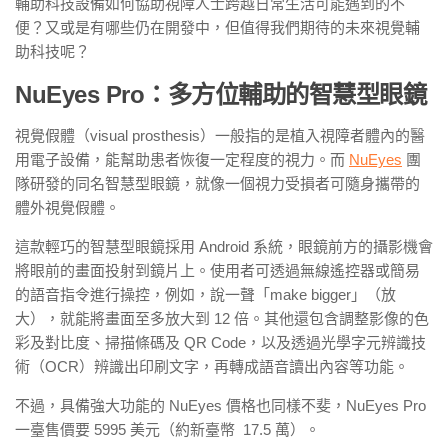
輔助科技設備如何協助視障人士跨越日常生活可能遇到的不
便？又或是有哪些仍在開發中，但值得我們期待的未來視覺輔
助科技呢？
NuEyes Pro：多方位輔助的智慧型眼鏡
視覺假體（
visual prosthesis
）一般指的是植入視障者體內的醫
用電子設備，能幫助患者恢復一定程度的視力。而
NuEyes
團
隊研發的同名智慧型眼鏡，就像一個視力受損者可隨身攜帶的
體外視覺假體。
這款輕巧的智慧型眼鏡採用
Android
系統，眼鏡前方的攝影機會
將眼前的畫面投射到鏡片上。使用者可透過無線遙控器或簡易
的語音指令進行操控，例如，說一聲「
make bigger」
（放
大），就能將畫面至多放大到
12
倍。其他還包含調整影像的色
彩及對比度、掃描條碼及
QR Code
，以及透過光學字元辨識技
術（
OCR
）辨識出印刷文字，再轉成語音讀出內容等功能。
不過，具備強大功能的
NuEyes
價格也同樣不斐，
NuEyes Pro
一臺售價要
5995
美元（約新臺幣
17.5
萬）。