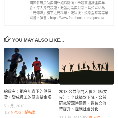
國際發展援助與國外組織動向，舉辦實體講座與年
會，深入探究議題，激發討論與對話。其姐妹站為
「泛傳媒」旗下之泛科學、泛科技、娛樂重擊等專業
媒體。臉書：https://www.facebook.com/npost.tw
YOU MAY ALSO LIKE...
給雇主：把今年省下的健保
2018 公益部門大事 2（陳文
費，變成員工的健康基金吧
良）：全球捐款下降、公益
研究資源待建置、數位交流
5 1 月, 2015
待提升、拒絕社會分化
BY
NPOST 編輯室
23 1 月, 2019
BY
陳 文良