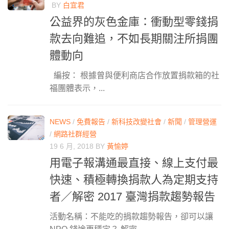
BY
白宜君
公益界的灰色金庫：衝動型零錢捐
款去向難追，不如長期關注所捐團
體動向
編按： 根據曾與便利商店合作放置捐款箱的社
福團體表示，...
NEWS
/
免費報告
/
新科技改變社會
/
新聞
/
管理營運
/
網路社群經營
19 6 月, 2018
BY
黃愉婷
用電子報溝通最直接、線上支付最
快速、積極轉換捐款人為定期支持
者／解密 2017 臺灣捐款趨勢報告
活動名稱：不能吃的捐款趨勢報告，卻可以讓