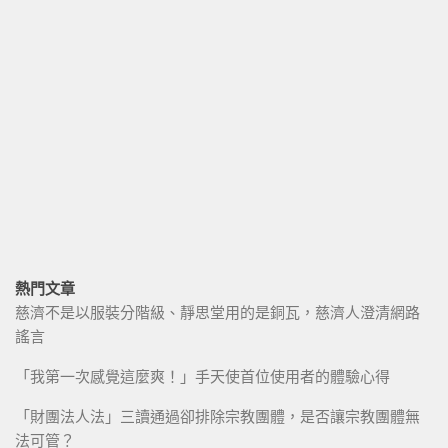
熱門文章
慈濟不是以服裝分階級、靜思堂用的是銅瓦，慈濟人澄清網路
謠言
「我第一次感覺這麼爽！」手天使首位使用者的體驗心得
「財團法人法」三讀通過卻排除宗教團體，是否讓宗教團體無
法可管？