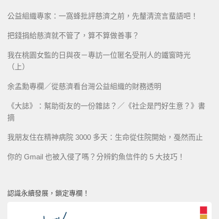
公益組織專家：一窩蜂批評慈濟之前，先釐清流言蜚語吧！
把錢捐給慈濟就不管了，算不算做善事？
我在桃園女監的日與夜－專訪一位匿名受刑人的鐵窗時光
（上）
余孟勳專欄／從慈濟看台灣公益組織的財務透明
《大誌》：幫助街友的一份雜誌？／《社企是門好生意？》書
摘
我朋友住在精神病院 3000 多天：生命從住院開始，戞然而止
你的 Gmail 也被入侵了嗎？分辨釣魚信件的 5 大技巧！
認識永續發展，鎖定專欄！