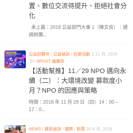
置、數位交流待提升、拒絕社會分
化
承上篇：2018 公益部門大事 1（陳文良）：通
過財團...
公益好夥伴
/
公益祕訣
/
近期活動
2 11 月, 2018
BY
NPOST 編輯室
【活動幫推】11／29 NPO 邁向永
續（二）：大環境改變 募款度小
月？NPO 的因應與策略
時間：2018 年 11 月 29 日（四）14：00 –
17：0...
NEWS
/
募款祕訣
/
國際
/
新聞
26 6 月, 2018