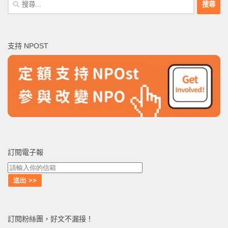
搜
尋
關
鍵
支持 NPOST
字:
訂閱電子報
訂閱粉絲團，好文不漏接！