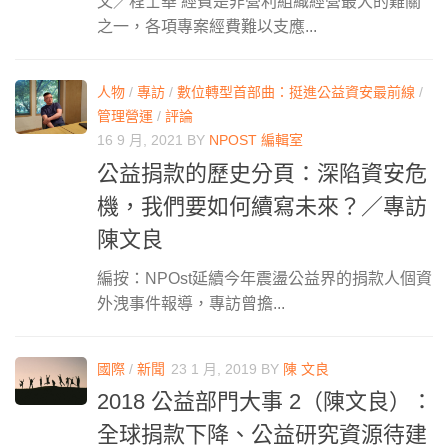
文／程士華 經費是非營利組織經營最大的難關
之一，各項專案經費難以支應...
人物
/
專訪
/
數位轉型首部曲：挺進公益資安最前線
/
管理營運
/
評論
16 9 月, 2021
BY
NPOST 編輯室
公益捐款的歷史分頁：深陷資安危
機，我們要如何續寫未來？／專訪
陳文良
編按：NPOst延續今年震盪公益界的捐款人個資
外洩事件報導，專訪曾擔...
國際
/
新聞
23 1 月, 2019
BY
陳 文良
2018 公益部門大事 2（陳文良）：
全球捐款下降、公益研究資源待建