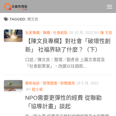
Skip to content
TAGGED:
陳文良
名家專欄
/
專欄
/
社會創新
20 10 月, 2022
BY
陳 文良
【陳文良專欄】對社會「破壞性創
新」 社福界缺了什麼？（下）
口述／陳文良｜整理／劉彥良 上篇文章提及
「社會創業家」，改變以往捐款...
募款祕訣
/
管理營運
/
財務運用
26 5 月, 2022
BY
程士華
NPO需要更彈性的經費 從聯勸
「協導計畫」談起