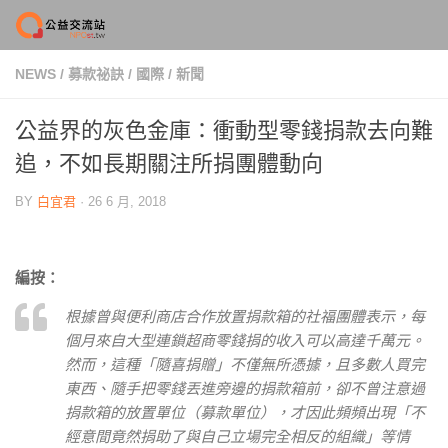
Skip to content
NEWS
/
募款祕訣
/
國際
/
新聞
公益界的灰色金庫：衝動型零錢捐款去向難
追，不如長期關注所捐團體動向
BY
白宜君
·
26 6 月, 2018
編按：
根據曾與便利商店合作放置捐款箱的社福團體表示，每
個月來自大型連鎖超商零錢捐的收入可以高達千萬元。
然而，這種「隨喜捐贈」不僅無所憑據，且多數人買完
東西、隨手把零錢丟進旁邊的捐款箱前，卻不曾注意過
捐款箱的放置單位（募款單位），才因此頻頻出現「不
經意間竟然捐助了與自己立場完全相反的組織」等情