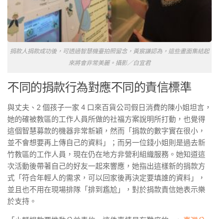
捐款人捐款成功後，可透過智慧機臺拍照留念，黃宸謙認為，這些畫面集結起
來將會非常美麗。攝影／白宜君
不同的捐款行為對應不同的責信標準
與丈夫、2 個孩子一家 4 口來百貨公司假日消費的陳小姐坦言，
她的確被教區的工作人員所做的社福方案說明所打動，也覺得
這個智慧募款的機器非常新穎，然而「捐款的數字實在很小，
並不會想要再上傳自己的資料」；而另一位錢小姐則是過去新
竹教區的工作人員，現在仍在地方非營利組織服務。她知道這
次活動後帶著自己的好友一起來響應，她指出這樣新的捐款方
式「符合年輕人的需求，可以回家後再決定要填誰的資料」，
並且也不用在現場排隊「排到尷尬」，對於捐款責信她表示樂
於支持。