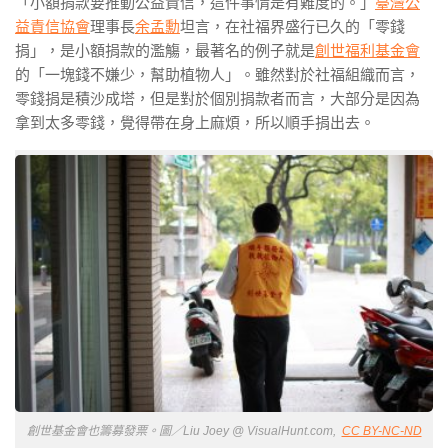
「小額捐款要推動公益責信，這件事情是有難度的。」
臺灣公
益責信協會
理事長
余孟勳
坦言，在社福界盛行已久的「零錢
捐」，是小額捐款的濫觴，最著名的例子就是
創世福利基金會
的「一塊錢不嫌少，幫助植物人」。雖然對於社福組織而言，
零錢捐是積沙成塔，但是對於個別捐款者而言，大部分是因為
拿到太多零錢，覺得帶在身上麻煩，所以順手捐出去。
創世基金會也籌募發票。圖／Liu Joey @ VisualHunt.com,
CC BY-NC-ND