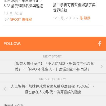
北市連續 4 年再挺社企，
捐二手書可否幫偏鄉孩子與
5/23 前受理報名參與遴選
世界接軌
2 5 月, 2018
12 5 月, 2015
BY
孫 語辰
BY
NPOST 編輯室
FOLLOW:
NEXT STORY
【捐款人想什麼？】「不珍惜捐款，財報漂亮也沒意
義」、「NPO 不能留人，什麼議題都不用再談」
PREVIOUS STORY
人工智慧可加速達成聯合國永續發展目標（SDGs），
但也存在人力取代、演算偏誤的隱憂