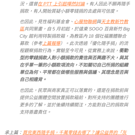
況，還曾
在 PTT 上引起嘩然討論
。有人因此不願再隨手
捐款，有人開始質疑小額零錢捐的去處與可信度。
也因此，見性福利基金會、
心展物聯網
與
天主教新竹教
區
共同策畫，自 5 月初起，於遠東 SOGO 百貨新竹 Big
City 館利用特製捐款箱，為教區內 18 個社福團體聯合
募款（參考
上篇報導
）。此次透過「優化隨手捐」的流
程觀察捐款行為，實驗至今可見，從實務上來說，
衝動
型的零錢捐款人對小額捐款的責信與否興趣不大，與其
在乎單一筆的小額款項流向，不如關切自己所捐的組織
單位為何、平常都在做哪些服務與倡議、其理念是否與
自己相違背。
也因此，民眾與商家真正可以落實的，還是在捐款前與
提供公益團體空間放置捐款箱前，對所支持的團體進行
更多的了解，並於後續持續關注，方能對自己的捐款與
支持善盡責任。
承上篇：
買完東西隨手捐，千萬零錢去哪了？讓公益界的「灰