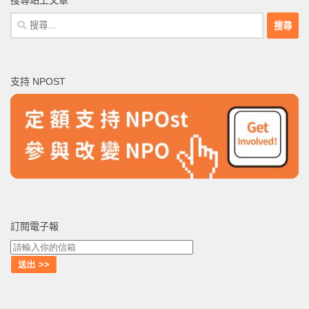
搜尋站上文章
搜
尋
關
鍵
支持 NPOST
字:
訂閱電子報