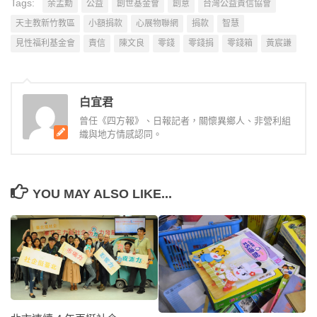
Tags:
余孟勳
公益
創世基金會
創意
台灣公益責信協會
天主教新竹教區
小額捐款
心展物聯網
捐款
智慧
見性福利基金會
責信
陳文良
零錢
零錢捐
零錢箱
黃宸謙
白宜君
曾任《四方報》、日報記者，關懷異鄉人、非營利組
織與地方情感認同。
YOU MAY ALSO LIKE...