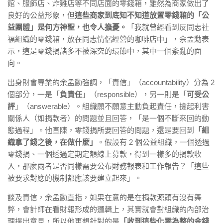
館、服飾店、炸雞店等不同店面的零錢箱，雖然為商家做出了
良好的公益形象，但
這些商家到底知不知道放置零錢箱的「公
益團體」是何方神聖，也令人擔憂。
「我就曾經看到反同志社
福組織的零錢箱，放在同志情侶經營的咖啡店中」，余孟勳表
示，這是零錢捐諸多不被深究的環節中，其中一個紊亂的面
向。
出身財會專業的余孟勳強調，「責信」（accountability）分為 2
個部分，一是「
負責任
」（responsible），另一則是「
可受公
評
」（answerable）。組織願不願意主動負起責任，撿起利害
關係人（如捐款者）的問題並且回答，「是一個不斷來回的動
態過程」。他直陳，零錢捐所要回答的問題，還是要回到
「組
織拿了錢之後，在做什麼」
。假設有 2 個公益組織，一個透過
零錢捐、一個透過定期定額線上募款，得到一樣多的捐款收
入，那麼兩者是否同樣需要公布財務報表和工作報告？「這些
被要求對應的機制都應該要建立起來」。
談及責信，余孟勳直指，如果在意的是在捐款源頭有沒有舞
弊，會計師在看財報形成的邏輯上，其實就會對組織的內部治
理提出意見，所以他更想針對的是
「收到這些化零為整的金錢