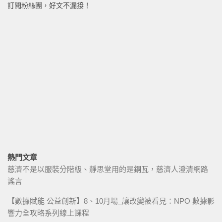
訂閱粉絲團，好文不漏接！
熱門文章
慈濟不是以服裝分階級、靜思堂用的是銅瓦，慈濟人澄清網路
謠言
【數據賦能 公益創新】8、10月場_讓改變被看見：NPO 數據影
響力全攻略系列線上課程