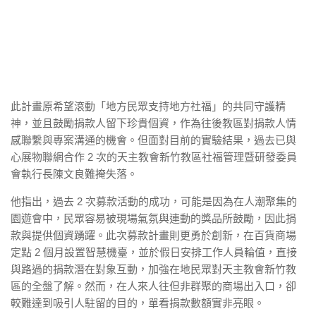
此計畫原希望滾動「地方民眾支持地方社福」的共同守護精
神，並且鼓勵捐款人留下珍貴個資，作為往後教區對捐款人情
感聯繫與專案溝通的機會。但面對目前的實驗結果，過去已與
心展物聯網合作 2 次的天主教會新竹教區社福管理暨研發委員
會執行長陳文良難掩失落。
他指出，過去 2 次募款活動的成功，可能是因為在人潮聚集的
園遊會中，民眾容易被現場氣氛與連動的獎品所鼓勵，因此捐
款與提供個資踴躍。此次募款計畫則更勇於創新，在百貨商場
定點 2 個月設置智慧機臺，並於假日安排工作人員輪值，直接
與路過的捐款潛在對象互動，加強在地民眾對天主教會新竹教
區的全盤了解。然而，在人來人往但非群聚的商場出入口，卻
較難達到吸引人駐留的目的，單看捐款數額實非亮眼。