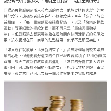
讓捐款行動以「感性出發，理性維持」
回歸心展物聯網創辦人黃宸謙的理念，他想要透過客製化的智
慧募款箱，讓捐款者能在進行小額捐款時，享有「充分了解公
益組織」、「每一筆金額都被確實紀錄」，以及「快樂的捐款
互動」等更細緻的捐款流程，而不再只是「單純憑衝動捐
款」。但對照過去智慧募款箱在短時間內快閃活動式的吸睛效
果，這次長期在同一商場的駐點結果，似乎不是那麼突出。
「如果現在就放棄，比賽就結束了。」黃宸謙理解捐款者嫌麻
煩的心態，但他更看好這次的合作已經確實累積了 73 筆捐款者
資訊，讓天主教新竹教區後續運用。「常駐的好處在於人流來
來回回，可以設計不同的互動層次」，記取這次的經驗，黃宸
謙接下來要求自己可以為每一個合作案提出更完整的解法。