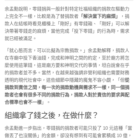
余孟勳說明，零錢捐與一般針對特定社福組織的捐款在驅動力
上完全不一樣，比較是為了替捐款者
「解決當下的麻煩」
，捐
款人在結帳時看見櫃檯上「剛好」有零錢箱、「剛好」可以解
決帶著零錢走的麻煩，當他完成「投下零錢」的行為時，需求
就已經被滿足。
「就心態而言，可以比擬為宗教捐款。」余孟勳解釋，捐款人
在寺廟中投下香油錢，完成和神明之間的約定，至於廟方將怎
麼使用這筆錢，這是廟方要和神明交代的事情，坦白說會在乎
的捐款者並不多。當然，在越來越強調非營利組織也需要財務
透明的現代社會中，這些細節中隱藏的魔鬼不容小覷，「但
從
捐款到責信之間
，每一次的捐款動機與需求不一樣，同一個捐
款者也會有很多不同的捐款行為，捐
款人對於責信的要求與配
合標準也會不一樣
」。
組織拿了錢之後，在做什麼？
余孟勳進一步指出，零錢捐的捐款者可能只投了 10 元這種「當
做丟了也沒關係」的金額，卻沒有想到有可能會累積成 10 億，