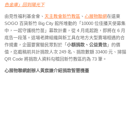
色金庫」回到陽光下
由見性福利基金會、
天主教會新竹教區
、
心展物聯網
在遠東
SOGO 百貨新竹 Big City 館所堆動的「10000 位佳播天使募集
中，一起守護桃竹苗」募款計畫，從 4 月底起跑，即將在 6 月
底告一段落。這場老牌組織與新工具在地方大型賣場相遇的合
作規畫，企圖要實驗民眾對於「
小額捐款、公益責信
」的價
值，迄截稿前共計捐款人次 249 名、捐款數額 33400 元、掃描
QR Code 將捐款人資料勾稽回新竹教區的為 73 筆。
心展物聯網創辦人黃宸謙介紹捐款智慧機臺