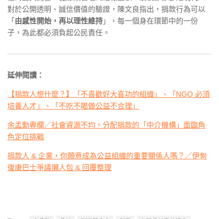
對於公開透明、誠信價值的驗證，陳文良指出，捐款行為可以
「
由感性開始，再以理性維持
」，每一個身在環節中的一份
子，為此都必須負起公民責任。
延伸閱讀：
【捐款人想什麼？】「不喜歡好大喜功的組織」、「NGO 必須
培養人才」、「不吃不喝做公益不合理」
余孟勳專欄／社會資源不均，分配捐款的「中介機構」面臨角
色定位挑戰
捐款人 & 企業，你願意成為公益組織的重要關係人嗎？／伊甸
復康巴士爭議懶人包 & 回覆整理