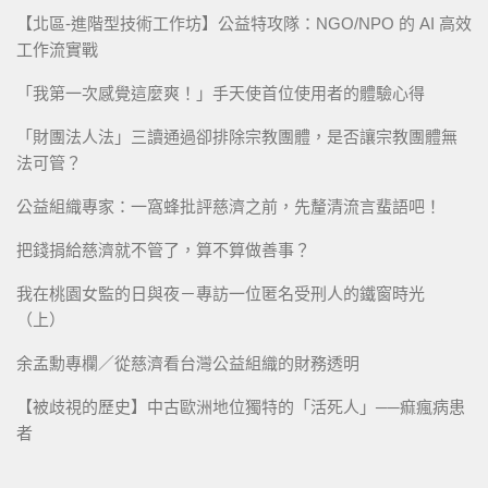
【北區-進階型技術工作坊】公益特攻隊：NGO/NPO 的 AI 高效
工作流實戰
「我第一次感覺這麼爽！」手天使首位使用者的體驗心得
「財團法人法」三讀通過卻排除宗教團體，是否讓宗教團體無
法可管？
公益組織專家：一窩蜂批評慈濟之前，先釐清流言蜚語吧！
把錢捐給慈濟就不管了，算不算做善事？
我在桃園女監的日與夜－專訪一位匿名受刑人的鐵窗時光
（上）
余孟勳專欄／從慈濟看台灣公益組織的財務透明
【被歧視的歷史】中古歐洲地位獨特的「活死人」──痲瘋病患
者