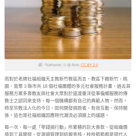
圖／Nathaniel_U @ flickr,
CC BY 2.0
而對於老牌社福組織天主教新竹教區而言，教區下轄新竹、桃
園、苗栗 3 縣市共 18 個社福團體的多元社會服務計畫，過去其
服務方案多靠教友與社會大眾對於遠渡重洋從事偏鄉服務的傳
教士之認同來支持，每一個機構都有自己的典範人物。然而，
時至宗教法人化的今日，如何開發捐款者、有效互動、保持關
係，這也是社福組織因應時代潮流必須跟上的議題。
每一次、每一處「零錢捐行動」所累積的巨大善款，從組織價
值到工具開發、從源頭管理到結報查核，枝枝節節都是現代人