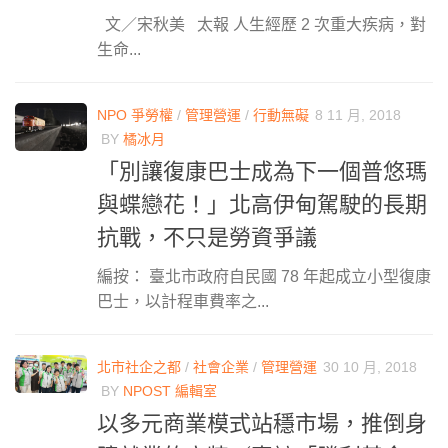
文／宋秋美 太報 人生經歷 2 次重大疾病，對
生命...
NPO 爭勞權
/
管理營運
/
行動無礙
8 11 月, 2018
BY
橘冰月
「別讓復康巴士成為下一個普悠瑪
與蝶戀花！」北高伊甸駕駛的長期
抗戰，不只是勞資爭議
編按： 臺北市政府自民國 78 年起成立小型復康
巴士，以計程車費率之...
北市社企之都
/
社會企業
/
管理營運
30 10 月, 2018
BY
NPOST 編輯室
以多元商業模式站穩市場，推倒身