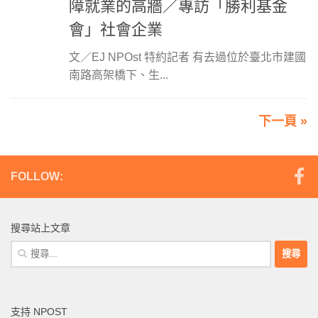
障就業的高牆／專訪「勝利基金
會」社會企業
文／EJ NPOst 特約記者 有去過位於臺北市建國
南路高架橋下、生...
下一頁 »
FOLLOW:
搜尋站上文章
搜
尋
關
鍵
支持 NPOST
字: