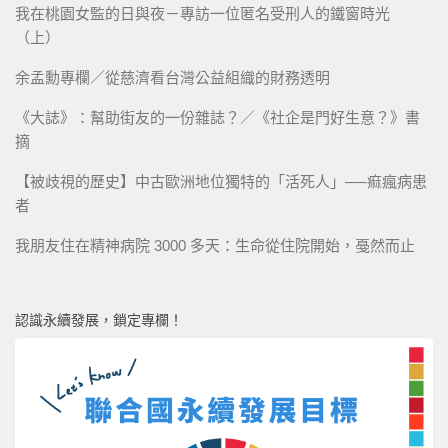
我在桃園女監的日與夜－專訪一位匿名受刑人的鐵窗時光
（上）
余孟勳專欄／從慈濟看台灣公益組織的財務透明
《大誌》：幫助街友的一份雜誌？／《社企是門好生意？》書
摘
【被歧視的歷史】中古歐洲地位獨特的「活死人」──痲瘋病患
者
我朋友住在精神病院 3000 多天：生命從住院開始，戞然而止
認識永續發展，鎖定專欄！