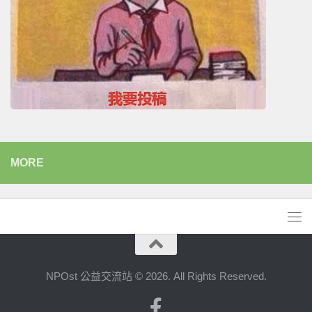
MORE
NPOst 公益交流站 © 2026. All Rights Reserved.