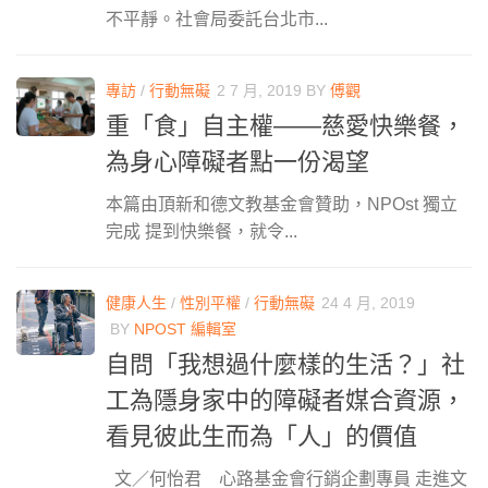
不平靜。社會局委託台北市...
專訪
/
行動無礙
2 7 月, 2019
BY
傅觀
重「食」自主權——慈愛快樂餐，
為身心障礙者點一份渴望
本篇由頂新和德文教基金會贊助，NPOst 獨立
完成 提到快樂餐，就令...
健康人生
/
性別平權
/
行動無礙
24 4 月, 2019
BY
NPOST 編輯室
自問「我想過什麼樣的生活？」社
工為隱身家中的障礙者媒合資源，
看見彼此生而為「人」的價值
文／何怡君 心路基金會行銷企劃專員 走進文