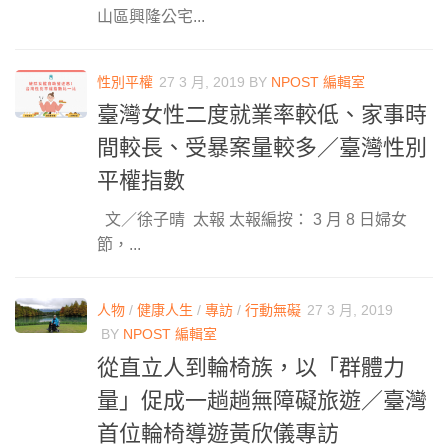
山區興隆公宅...
性別平權
27 3 月, 2019
BY
NPOST 編輯室
臺灣女性二度就業率較低、家事時
間較長、受暴案量較多／臺灣性別
平權指數
文／徐子晴 太報 太報編按： 3 月 8 日婦女
節，...
人物
/
健康人生
/
專訪
/
行動無礙
27 3 月, 2019
BY
NPOST 編輯室
從直立人到輪椅族，以「群體力
量」促成一趟趟無障礙旅遊／臺灣
首位輪椅導遊黃欣儀專訪