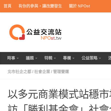
首頁
有你的參與，讓改變發生
關於 NPOst
Skip to content
時事
議題
特輯
專欄
公益策略
北市社企之都
/
社會企業
/
管理營運
以多元商業模式站穩市
訪「勝利基金會」社會