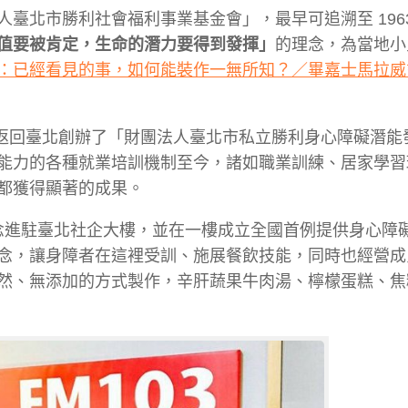
臺北市勝利社會福利事業基金會」，最早可追溯至 1963
值要被肯定，生命的潛力要得到發揮」
的理念，
為當地小
：已經看見的事，如何能裝作一無所知？／畢嘉士馬拉威
返回臺北創辦了「
財團法人臺北市私立勝利身心障礙潛能
能力的
各種就業培訓機制至今，諸如
職業訓練、居家學習
都獲得顯著的成果。
概念進駐臺北社企大樓，並在一樓成立全國首例提供身心障
念，讓身障者在這裡受訓、施展餐飲技能，同時也經營成
然、無添加的方式製作，辛肝蔬果牛肉湯、檸檬蛋糕、焦