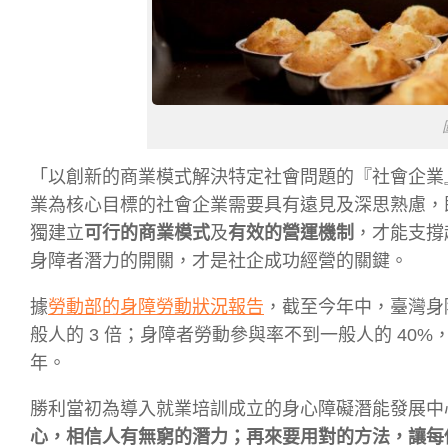
「以創新的商業模式解決特定社會問題的『社會企業
業為核心目標的社會企業需要具有遠見及深思熟慮，
獨建立
可行的商業模式
及
有效的營運機制
，才能支撐
身障者潛力的開關，才是社企成功經營的關鍵。
據
勞動部的身障勞動狀況報告
，截至今年中，
臺灣身
般人的 3 倍；身障者勞動參與率不到一般人的 40%
年。
勝利當初為導入就業培訓成立的身心障礙潛能發展中
心，相信人有無窮的潛力；再來要用對的方法，讓每