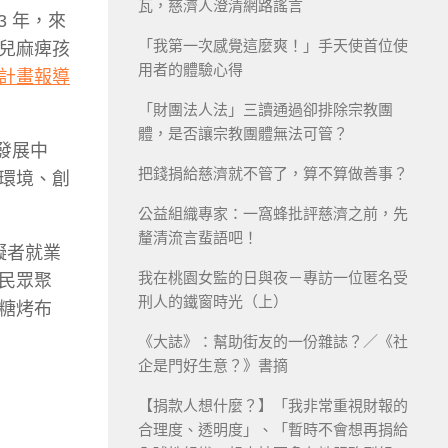
瓦，慈濟人澄清網路謠言
 年，來
「我第一次感覺這麼爽！」手天使首位使
兒麻痺孩
用者的體驗心得
計畫報導
「財團法人法」三讀通過卻排除宗教團
體，是否讓宗教團體無法可管？
發展中
把錢捐給慈濟就不管了，算不算做善事？
環境、創
公益組織專家：一窩蜂批評慈濟之前，先
釐清流言蜚語吧！
礙者就業
我在桃園女監的日與夜－專訪一位匿名受
民眾聚
刑人的鐵窗時光（上）
糖烤布
《大誌》：幫助街友的一份雜誌？／《社
企是門好生意？》書摘
【捐款人想什麼？】「我非常重視財報的
合理度、透明度」、「暫時不會想再捐給