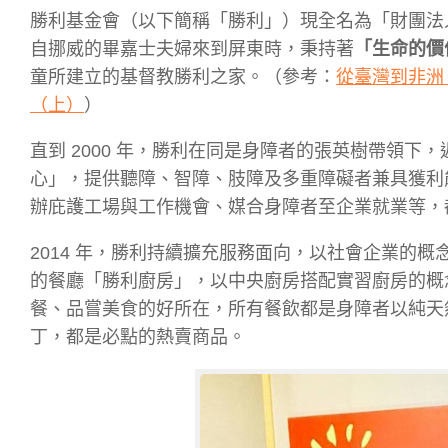
勝利基金會（以下簡稱「勝利」）現全名為「財團法人
自挪威的畢嘉士夫婦來到屏東時，
秉持著
「生命的價
童所建立的基督教勝利之家。（參考：
從臺灣到非洲
（上）
）
直到 2000 年，勝利在同是
身障者的張英樹帶領下，
心
」，提供聽障、智障、肢障及多重障礙者
兼具獲利
辦庇護工場與工作機會、媒合身障者至企業就業等，
2014 年，勝利持續擴充服務面向，以社會企業的
的餐廳「勝利廚房」，
以中央廚房搭配實習廚房的概
餐、品嘗美食的好所在，所有餐飲都是身障者以純天
丁，都是必點的熱賣商品。