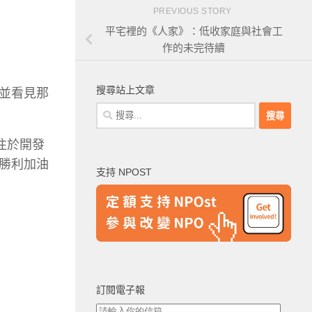
PREVIOUS STORY
平宅裡的《人家》：低收家庭與社會工
作的未完待續
搜尋站上文章
並看見那
搜
尋
關
注於開發
鍵
勝利加油
支持 NPOST
字:
訂閱電子報