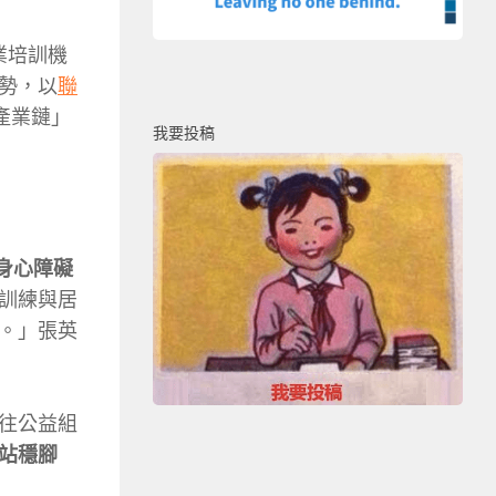
業培訓機
勢，以
聯
產業鏈」
我要投稿
身心障礙
訓練與居
。」張英
往公益組
站穩腳