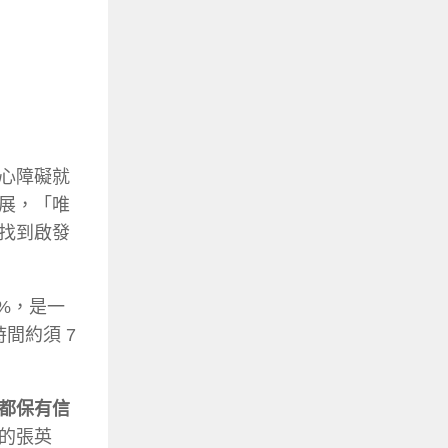
心障礙就
展，「唯
找到啟發
%
，是一
間約須 7
都保有信
的張英