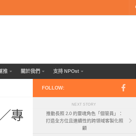
幫推
關於我們
支持 NPOst
FOLLOW:
NEXT STORY
／專
推動長照 2.0 的靈魂角色「個管員」：
打造全方位且連續性的跨領域客製化照
顧