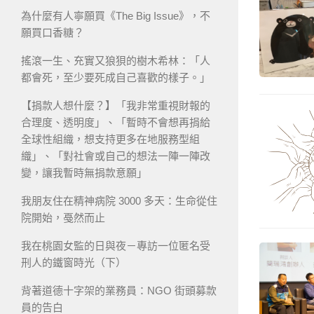
為什麼有人寧願買《The Big Issue》，不
願買口香糖？
搖滾一生、充實又狼狽的樹木希林：「人
都會死，至少要死成自己喜歡的樣子。」
【捐款人想什麼？】「我非常重視財報的
合理度、透明度」、「暫時不會想再捐給
全球性組織，想支持更多在地服務型組
織」、「對社會或自己的想法一陣一陣改
變，讓我暫時無捐款意願」
我朋友住在精神病院 3000 多天：生命從住
院開始，戞然而止
我在桃園女監的日與夜－專訪一位匿名受
刑人的鐵窗時光（下）
背著道德十字架的業務員：NGO 街頭募款
員的告白