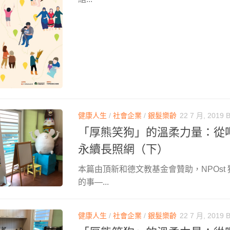
健康人生
/
社會企業
/
銀髮樂齡
22 7 月, 2019
「厚熊笑狗」的溫柔力量：從
永續長照網（下）
本篇由頂新和德文教基金會贊助，NPOst
的事—...
健康人生
/
社會企業
/
銀髮樂齡
22 7 月, 2019