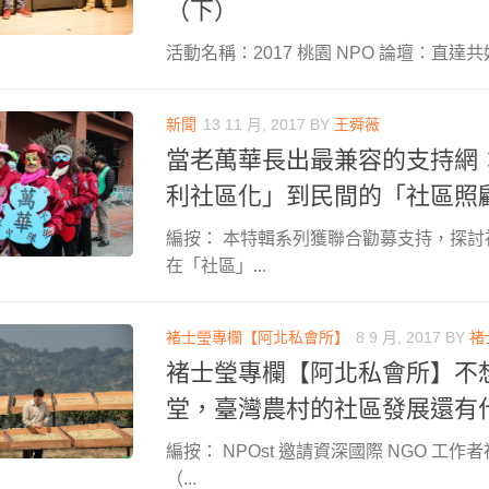
（下）
活動名稱：2017 桃園 NPO 論壇：直達共好
新聞
13 11 月, 2017
BY
王舜薇
當老萬華長出最兼容的支持網
利社區化」到民間的「社區照
編按： 本特輯系列獲聯合勸募支持，探
在「社區」...
褚士瑩專欄【阿北私會所】
8 9 月, 2017
BY
褚
褚士瑩專欄【阿北私會所】不
堂，臺灣農村的社區發展還有
編按： NPOst 邀請資深國際 NGO 工
（...