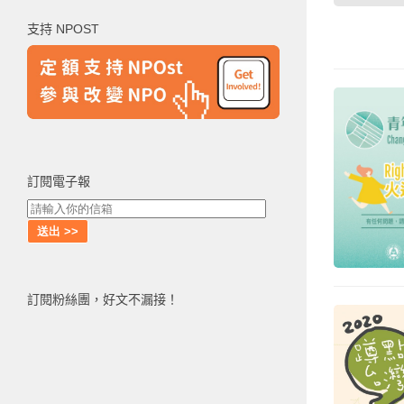
鍵
支持 NPOST
字:
訂閱電子報
訂閱粉絲團，好文不漏接！