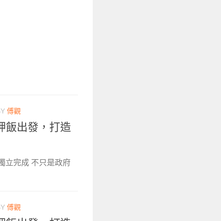
BY
傅觀
呷飯出發，打造
 獨立完成 不只是政府
BY
傅觀