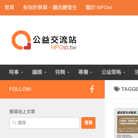
首頁
有你的參與，讓改變發生
關於 NPOst
Skip to content
時事
議題
特輯
專欄
公益策略
FOLLOW:
TAGG
搜尋站上文章
搜
尋
關