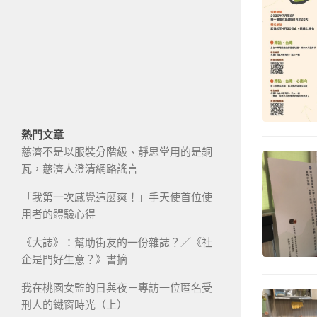
熱門文章
慈濟不是以服裝分階級、靜思堂用的是銅
瓦，慈濟人澄清網路謠言
「我第一次感覺這麼爽！」手天使首位使
用者的體驗心得
《大誌》：幫助街友的一份雜誌？／《社
企是門好生意？》書摘
我在桃園女監的日與夜－專訪一位匿名受
刑人的鐵窗時光（上）