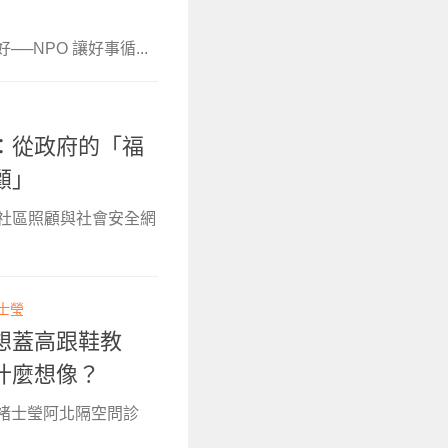
──NPO 讓好事循...
：從政府的「福
顧」
討社區照顧與社會安全網
士瑩
想蓋高跟鞋教
什麼想像？
作者褚士瑩阿北隔空問診