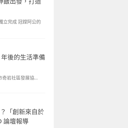
呷飯出發，打造
 獨立完成 冠鏜阿公的
0 年後的生活準備
岩社區發展協...
新？「創新來自於
PO 論壇報導