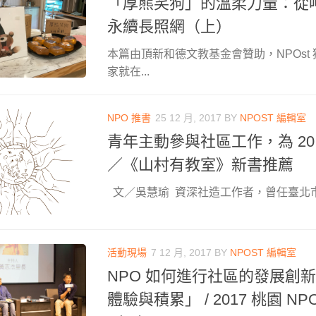
「厚熊笑狗」的溫柔力量：從
永續長照網（上）
本篇由頂新和德文教基金會贊助，NPOst
家就在...
NPO 推書
25 12 月, 2017
BY
NPOST 編輯室
青年主動參與社區工作，為 2
／《山村有教室》新書推薦
文／吳慧瑜 資深社造工作者，曾任臺北市奇
活動現場
7 12 月, 2017
BY
NPOST 編輯室
NPO 如何進行社區的發展創
體驗與積累」 / 2017 桃園 N