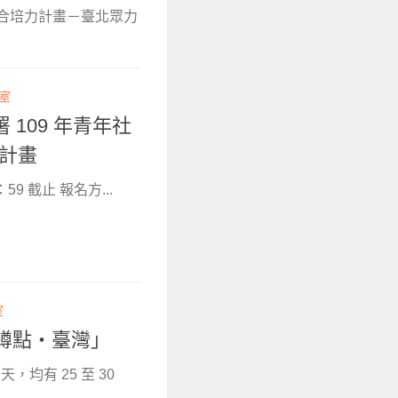
媒合培力計畫－臺北眾力
輯室
109 年青年社
 計畫
59 截止 報名方...
室
屆「蹲點‧臺灣」
均有 25 至 30