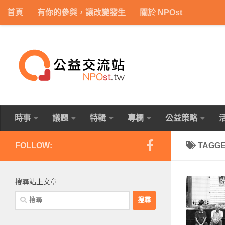
首頁
有你的參與，讓改變發生
關於 NPOst
Skip to content
時事
議題
特輯
專欄
公益策略
FOLLOW:
TAGG
搜尋站上文章
搜
尋
關