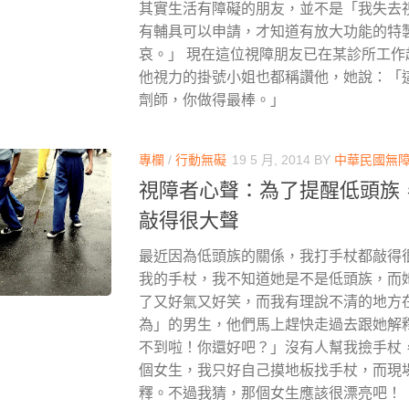
其實生活有障礙的朋友，並不是「我失去
有輔具可以申請，才知道有放大功能的特
哀。」 現在這位視障朋友已在某診所工
他視力的掛號小姐也都稱讚他，她說：「
劑師，你做得最棒。」
專欄
/
行動無礙
19 5 月, 2014
BY
中華民國無
視障者心聲：為了提醒低頭族
敲得很大聲
最近因為低頭族的關係，我打手杖都敲得
我的手杖，我不知道她是不是低頭族，而
了又好氣又好笑，而我有理說不清的地方
為」的男生，他們馬上趕快走過去跟她解
不到啦！你還好吧？」沒有人幫我撿手杖
個女生，我只好自己摸地板找手杖，而現
釋。不過我猜，那個女生應該很漂亮吧！