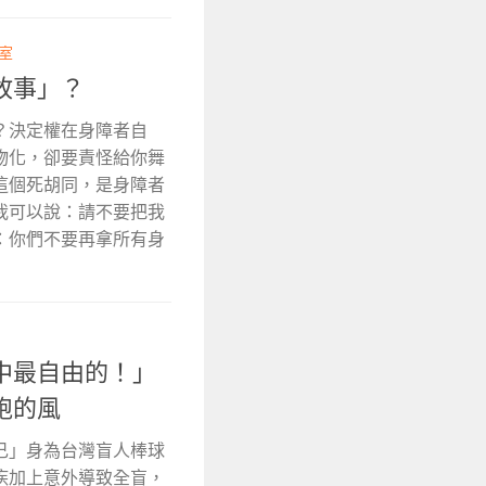
輯室
故事」？
？決定權在身障者自
物化，卻要責怪給你舞
這個死胡同，是身障者
我可以說：請不要把我
：你們不要再拿所有身
中最自由的！」
跑的風
己」身為台灣盲人棒球
疾加上意外導致全盲，