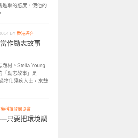
觀進取的態度，使他的
。
2014
BY
香港評台
們當作勵志故事
Stella Young
的「勵志故事」是
）──透過物化殘疾人士，來鼓
障礙科技發展協會
──只要把環境調