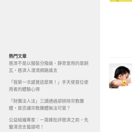
熱門文章
慈濟不是以服裝分階級、靜思堂用的是銅
瓦，慈濟人澄清網路謠言
「我第一次感覺這麼爽！」手天使首位使
用者的體驗心得
「財團法人法」三讀通過卻排除宗教團
體，是否讓宗教團體無法可管？
公益組織專家：一窩蜂批評慈濟之前，先
釐清流言蜚語吧！