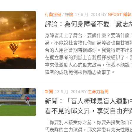
行動無礙
/
評論
17 6 月, 2014
BY
NPOST 編
評論：為何身障者不愛「勵志
身障者走上了舞台，要說什麼？要演什麼
身，不能說社會物化你而身障者也自甘被
台的人用社會期待綑綁你。我覺得走不出
在獨立思考的判斷上自我選擇被綑綁了。
拿來做激勵人心的勵志故事，但我不能說
障者的成功範例來做勵志故事了。
新聞
13 6 月, 2014
BY
生命力新聞
新聞：「盲人棒球是盲人運動
看不見的邱文昇，享受自由奔
「你要別人接受你之前，你要先接受你自
代表隊的主力球員，邱文昇患有先天性眼