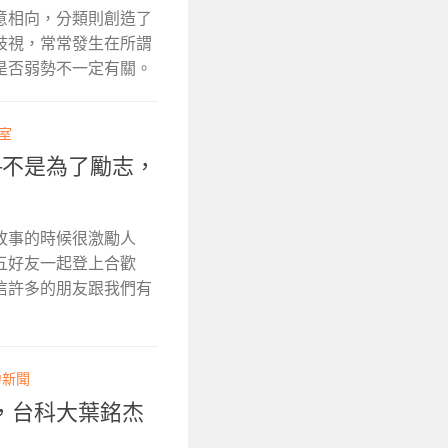
意相向，分類則創造了
歧視，常常發生在所謂
是否弱勢不一定有關。
輯室
–不是為了勵志，
故事的時候很激勵人
五好友一起登上合歡
信許多的朋友跟我們有
力新聞
，台科大葉銘杰