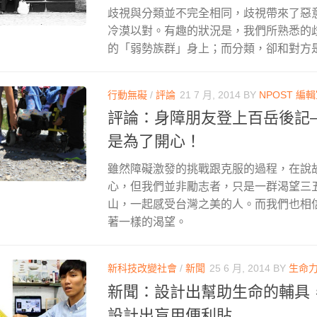
歧視與分類並不完全相同，歧視帶來了惡
冷漠以對。有趣的狀況是，我們所熟悉的
的「弱勢族群」身上；而分類，卻和對方
行動無礙
/
評論
21 7 月, 2014
BY
NPOST 編
評論：身障朋友登上百岳後記
是為了開心！
雖然障礙激發的挑戰跟克服的過程，在說
心，但我們並非勵志者，只是一群渴望三
山，一起感受台灣之美的人。而我們也相
著一樣的渴望。
新科技改變社會
/
新聞
25 6 月, 2014
BY
生命
新聞：設計出幫助生命的輔具
設計出盲用便利貼