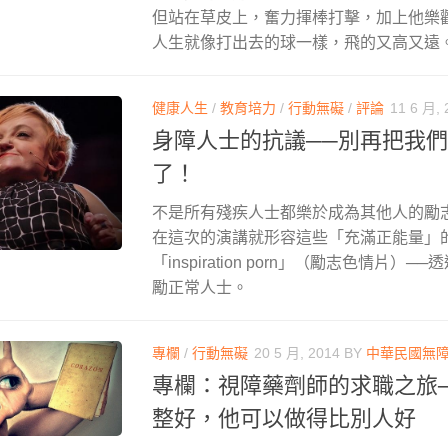
但站在草皮上，奮力揮棒打擊，加上他樂
人生就像打出去的球一樣，飛的又高又遠
健康人生
/
教育培力
/
行動無礙
/
評論
11 6 月, 
身障人士的抗議──別再把我
了！
不是所有殘疾人士都樂於成為其他人的勵志題材。
在這次的演講就形容這些「充滿正能量」
「inspiration porn」（勵志色情片
勵正常人士。
專欄
/
行動無礙
20 5 月, 2014
BY
中華民國無
專欄：視障藥劑師的求職之旅
整好，他可以做得比別人好