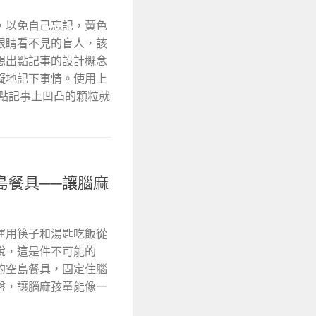
，以免自己忘記，黃色
眼睛看不見的盲人，該
想出點記事的設計概念
礙地記下事情。使用上
，點記事上凹凸的顆粒就
島餐具──讓腦麻
運用筷子和湯匙吃飯從
說，這是件不可能的
的空島餐具，固定住腦
盤，讓腦麻孩童能像一