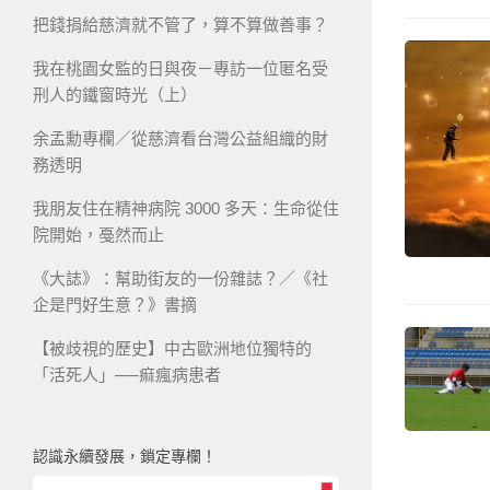
把錢捐給慈濟就不管了，算不算做善事？
我在桃園女監的日與夜－專訪一位匿名受
刑人的鐵窗時光（上）
余孟勳專欄／從慈濟看台灣公益組織的財
務透明
我朋友住在精神病院 3000 多天：生命從住
院開始，戞然而止
《大誌》：幫助街友的一份雜誌？／《社
企是門好生意？》書摘
【被歧視的歷史】中古歐洲地位獨特的
「活死人」──痲瘋病患者
認識永續發展，鎖定專欄！