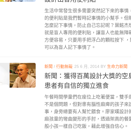
生活中常發生很多需要突然記下來的事情
的便利貼是我們暫時記事情的小幫手。但
怎麼記下事情，防止自己忘記呢？葉銘杰
就是盲人專用的便利貼，讓盲人也能無障
方便容易，只要用手把浮凸的顆粒按下 
可以為盲人記下事情了。
新聞
/
行動無礙
25 6 月, 2014
BY
生命力新聞
新聞：獲得百萬設計大獎的空
患者有自信的獨立進食
午餐時間學童們在座位上吃著便當，雙手
不是個問題，但對患有腦性麻痺的孩子來
事，身旁總要有人幫忙餵食。廖家暵設計
麻孩童的彎曲變形的手肘，透過架高的餐
般小孩一樣自己吃飯，藉此增強自信心。