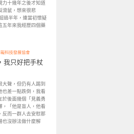
視力十幾年之後才知道
製滑鼠，想來很悲
作超過半年，連當初懷疑
這五年來我經歷四個藥
障礙科技發展協會
，我只好把手杖
很大聲，但仍有人踢到
她也差一點跌倒，我看
在於後面幾個「見義勇
釋，「他是盲人，他看
，反而一群人去安慰那
場也沒辦法做什麼解