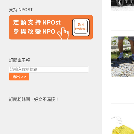
鍵
支持 NPOST
字:
訂閱電子報
訂閱粉絲團，好文不漏接！