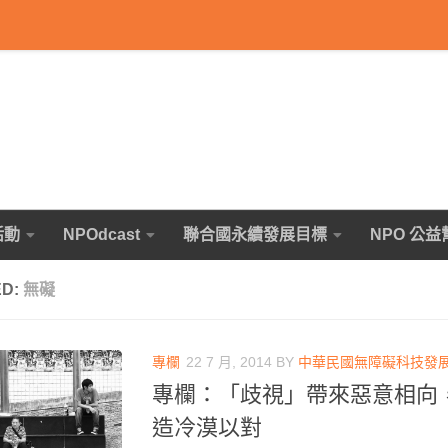
活動
NPOdcast
聯合國永續發展目標
NPO 公益
ED:
無礙
專欄
22 7 月, 2014
BY
中華民國無障礙科技發
專欄：「歧視」帶來惡意相向
造冷漠以對