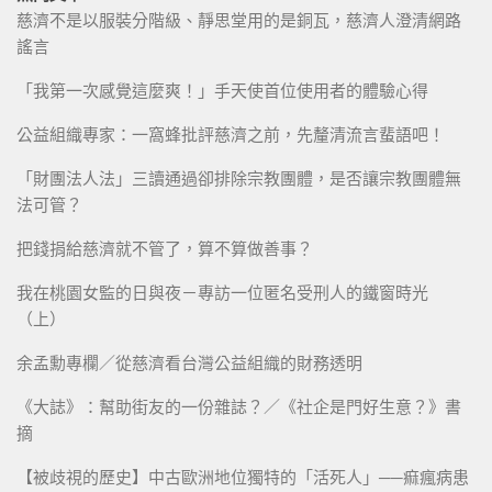
慈濟不是以服裝分階級、靜思堂用的是銅瓦，慈濟人澄清網路
謠言
「我第一次感覺這麼爽！」手天使首位使用者的體驗心得
公益組織專家：一窩蜂批評慈濟之前，先釐清流言蜚語吧！
「財團法人法」三讀通過卻排除宗教團體，是否讓宗教團體無
法可管？
把錢捐給慈濟就不管了，算不算做善事？
我在桃園女監的日與夜－專訪一位匿名受刑人的鐵窗時光
（上）
余孟勳專欄／從慈濟看台灣公益組織的財務透明
《大誌》：幫助街友的一份雜誌？／《社企是門好生意？》書
摘
【被歧視的歷史】中古歐洲地位獨特的「活死人」──痲瘋病患