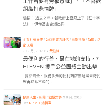
工作者要有勞權意識」、「不喜歡
組織打悲情牌」
編按： 過去 2 年，新政府上臺廢止了《紅十字
法》、伊甸基金會爆出與...
企業社會責任
/
公益影響力評估
/
募款祕訣
/
新聞
/
活
動現場
7 12 月, 2018
BY
黃愉婷
最便利的行善、最在地的支持，7-
ELEVEN 攜手公益團體主動出擊
據點齊全、服務多元的便利商店無疑是臺灣民
眾再熟悉不過的...
健康人生
/
新聞
/
銀髮樂齡
9 8 月, 2018
BY
NPOST 編輯室