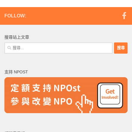
FOLLOW:
搜尋站上文章
搜
尋
關
鍵
支持 NPOST
字: