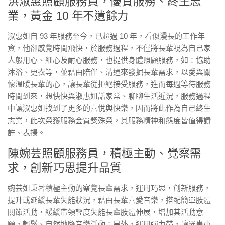
洪淑惠照顧服務員，優質服務、終生志
業，黃金 10 年不遺餘力
淑惠姐自 93 年服務至今，已超過 10 年，看似漫長的工作年
資，他卻感覺時間飛快，於服務過程，不僅將長輩視為自己家
人般用心、細心及耐心服務，也提供身體照顧服務，如：協助
沐浴、更衣等，並藉由陪伴、溝通來發掘長輩需求，以愛與關
懷溫暖長輩的心，讓長輩從拒絕接受服務，進而每週等待服務
時間到來，想快快與淑惠姐話家常、聊聊生活近況，服務過程
中讓淑惠姐找到了更多的喜悅與快樂，因而將此作為自己終生
志業，此次榮獲服務金質獎殊榮，其服務精神和態度皆值得讚
許、表揚。
陳婉芸照顧服務員，積極主動、覺察需
求，創新巧思提升品質
婉芸姐秉著積極主動的察覺長輩需求，運用巧思，創新服務，
提升或延緩長輩失能狀況，藉由長輩喜愛音樂，搭配簡單肢體
關節活動，緩緩帶領輕度失能長輩肢體伸展，增加其活動意
願，輕鬆、自然地隨音樂活動；另外，運用彈力帶，讓罹患小