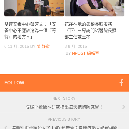
雙連安養中心蔡芳文：「安
花蓮在地的銀髮長照服務
養中心不應該淪為一個『等
（下）－專訪門諾醫院長照
待』的地方。」
部主任戴玉琴
6 11 月, 2015
BY
陳 妤寧
3 8 月, 2015
BY
NPOST 編輯室
FOLLOW:
NEXT STORY
暖暖耶誕節～研究指出每天抱抱防感冒！
PREVIOUS STORY
媒體別再標題殺人了！4D 超音波與自閉症仍未證實相關