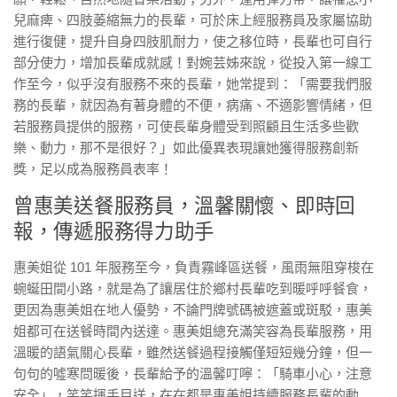
兒麻痺、四肢萎縮無力的長輩，可於床上經服務員及家屬協助
進行復健，提升自身四肢肌耐力，使之移位時，長輩也可自行
部分使力，增加長輩成就感！對婉芸姊來說，從投入第一線工
作至今，似乎沒有服務不來的長輩，她常提到：「需要我們服
務的長輩，就因為有著身體的不便，病痛、不適影響情緒，但
若服務員提供的服務，可使長輩身體受到照顧且生活多些歡
樂、動力，那不是很好？」如此優異表現讓她獲得服務創新
獎，足以成為服務員表率！
曾惠美送餐服務員，溫馨關懷、即時回
報，傳遞服務得力助手
惠美姐從 101 年服務至今，負責霧峰區送餐，風雨無阻穿梭在
蜿蜒田間小路，就是為了讓居住於鄉村長輩吃到暖呼呼餐食，
更因為惠美姐在地人優勢，不論門牌號碼被遮蓋或斑駁，惠美
姐都可在送餐時間內送達。惠美姐總充滿笑容為長輩服務，用
溫暖的語氣關心長輩，雖然送餐過程接觸僅短短幾分鐘，但一
句句的噓寒問暖後，長輩給予的溫馨叮嚀：「騎車小心，注意
安全」，笑笑揮手目送，在在都是惠美姐持續服務長輩的動