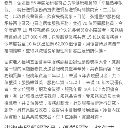
務外；弘道自 96 年開始研發符合長輩健康概念的「幸福熟年飯
包」，聘任送餐服務員提供送餐及送餐時關懷問安、生活協
助，以改善長輩營養、飲食失衡現象。目前，弘道臺中服務處
承接西屯區及屯區之居家服務業務，共近 70 位照顧服務員，今
年度截至 10 月服務超過 500 位失能長者與身心障礙者，服務總
時數超過 107,000 小時；送餐服務業務共有 15 位送餐服務員，
今年度截至 10 月送出超過 62,000 個便當，用便當傳遞滿滿幸
福關懷味，並得以減緩長輩慢性病併發症及預防保健。
弘道老人福利基金會臺中服務處藉由辦理績優表揚大會，感謝
第一線的照顧服務員及送餐服務員整年辛勞，其表揚內容：服
務銅質獎，服務年資滿 2 年以上，未滿 5 年表現優良者，共 4
位獲獎；服務銀質獎，服務年資 5 年以上，未滿 10 年表現優良
者，共 2 位獲獎；服務金質獎，服務年資 10年以上表現優良
者，有 1位獲得此獎項殊榮；服務品質獎，受服務家庭及本會
推薦者，共 2 位獲獎；服務創新獎，針對服務技術進行研究、
創新，具有具體成效者；或提供本會服務發展建議，獲會內採
納實施，且具具體成效者，有 1 位獲獎，實屬難得。