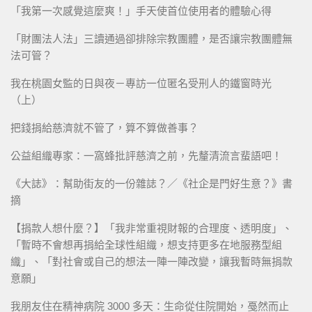
「我第一次感覺這麼爽！」手天使首位使用者的體驗心得
「財團法人法」三讀通過卻排除宗教團體，是否讓宗教團體無
法可管？
我在桃園女監的日與夜－專訪一位匿名受刑人的鐵窗時光
（上）
把錢捐給慈濟就不管了，算不算做善事？
公益組織專家：一窩蜂批評慈濟之前，先釐清流言蜚語吧！
《大誌》：幫助街友的一份雜誌？／《社企是門好生意？》書
摘
【捐款人想什麼？】「我非常重視財報的合理度、透明度」、
「暫時不會想再捐給全球性組織，想支持更多在地服務型組
織」、「對社會或自己的想法一陣一陣改變，讓我暫時無捐款
意願」
我朋友住在精神病院 3000 多天：生命從住院開始，戞然而止