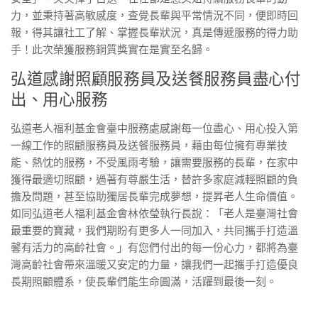
力，並秉持著高敏感度，查覺長輩與平常情況不同，便即時回
報，得其讓社工了解、掌握長輩狀況，真是傳遞服務的得力助
手！此次榮獲服務銅質獎實在是實至名歸。
弘道感謝照顧服務員及送餐服務員盡心付
出、用心服務
弘道老人福利基金會臺中服務處感謝每一位盡心、用心投入第
一線工作的照顧服務員及送餐服務員，藉由每位擁有專業技
能、熱忱的服務，不受風雨考驗，讓需要服務的長輩，在家中
獲得最適切照顧，過著有尊嚴生活，替許多家庭減輕照顧的負
擔及問題，甚至協助獨居長輩完成夢想，提昇老人生命價值。
如同弘道老人福利基金會林依瑩執行長說：「老人是臺灣社會
最重要的寶藏，我們期盼有更多人一同加入，共同攜手打造溫
馨有活力的高齡社會。」有您們付出的每一份心力，都將為臺
灣高齡社會帶來溫暖又安定的力量，讓我們一起攜手打造優良
長期照顧體系，使長輩們能生命圓滿，活躍到最後一刻。