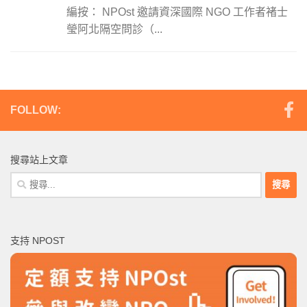
編按： NPOst 邀請資深國際 NGO 工作者褚士
瑩阿北隔空問診（...
FOLLOW:
搜尋站上文章
搜
尋
關
鍵
支持 NPOST
字: