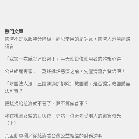
熱門文章
慈濟不是以服裝分階級、靜思堂用的是銅瓦，慈濟人澄清網路
謠言
「我第一次感覺這麼爽！」手天使首位使用者的體驗心得
公益組織專家：一窩蜂批評慈濟之前，先釐清流言蜚語吧！
「財團法人法」三讀通過卻排除宗教團體，是否讓宗教團體無
法可管？
把錢捐給慈濟就不管了，算不算做善事？
我在桃園女監的日與夜－專訪一位匿名受刑人的鐵窗時光
（上）
余孟勳專欄／從慈濟看台灣公益組織的財務透明