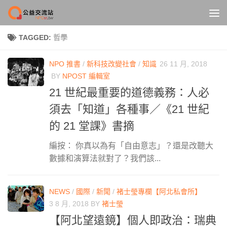
Skip to content
TAGGED:
哲學
NPO 推書
/
新科技改變社會
/
知識
26 11 月, 2018
BY
NPOST 編輯室
21 世紀最重要的道德義務：人必
須去「知道」各種事／《21 世紀
的 21 堂課》書摘
編按： 你真以為有「自由意志」？還是改聽大
數據和演算法就對了？我們該...
NEWS
/
國際
/
新聞
/
褚士瑩專欄【阿北私會所】
3 8 月, 2018
BY
褚士瑩
【阿北望遠鏡】個人即政治：瑞典