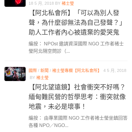
18 5 月, 2018
BY
褚士瑩
【阿北私會所】「可以為別人發
聲，為什麼卻無法為自己發聲？」
助人工作者內心被遺棄的愛哭鬼
編按： NPOst 邀請資深國際 NGO 工作者褚士
瑩阿北隔空問診（...
國際
/
新聞
/
褚士瑩專欄【阿北私會所】
4 5 月, 2018
BY
褚士瑩
【阿北望遠鏡】社會衝突不好嗎？
緬甸難民營的哲學思考：衝突就像
地震，未必是壞事！
編按： 由專業國際 NGO 工作者褚士瑩坐鎮回答
各種 NPO／NGO...