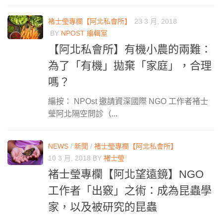
褚士瑩專欄【阿北私會所】
23 3 月, 2018
BY
NPOST 編輯室
【阿北私會所】有機小農的兩難：
為了「有機」拋棄「家庭」，合理
嗎？
編按： NPOst 邀請資深國際 NGO 工作者褚士
瑩阿北隔空問診（...
NEWS
/
新聞
/
褚士瑩專欄【阿北私會所】
10 3 月, 2018
BY
褚士瑩
褚士瑩專欄【阿北望遠鏡】NGO
工作者「出竅」之術：成為昆蟲學
家，以及被研究的昆蟲