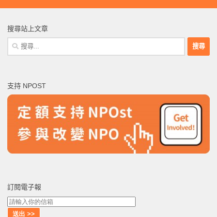
搜尋站上文章
搜
尋
關
鍵
支持 NPOST
字:
訂閱電子報