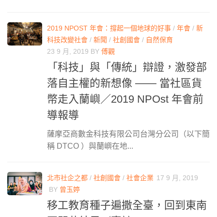
2019 NPOST 年會：撐起一個地球的好事
/
年會
/
新
科技改變社會
/
新聞
/
社創國會
/
自然保育
23 9 月, 2019
BY
傅觀
「科技」與「傳統」辯證，激發部
落自主權的新想像 —— 當社區貨
幣走入蘭嶼／2019 NPOst 年會前
導報導
薩摩亞商數金科技有限公司台灣分公司（以下簡
稱 DTCO ）與蘭嶼在地...
北市社企之都
/
社創國會
/
社會企業
17 9 月, 2019
BY
曾玉婷
移工教育種子遍撒全臺，回到東南