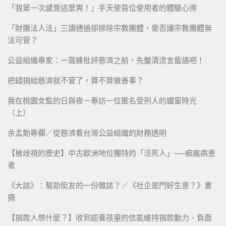
「我第一次感覺這麼爽！」手天使首位使用者的體驗心得
「財團法人法」三讀通過卻排除宗教團體，是否讓宗教團體無
法可管？
公益組織專家：一窩蜂批評慈濟之前，先釐清流言蜚語吧！
把錢捐給慈濟就不管了，算不算做善事？
我在桃園女監的日與夜－專訪一位匿名受刑人的鐵窗時光
（上）
余孟勳專欄／從慈濟看台灣公益組織的財務透明
【被歧視的歷史】中古歐洲地位獨特的「活死人」──痲瘋病患
者
《大誌》：幫助街友的一份雜誌？／《社企是門好生意？》書
摘
【捐款人想什麼？】收到認養孩童的信能維持捐款動力、負面