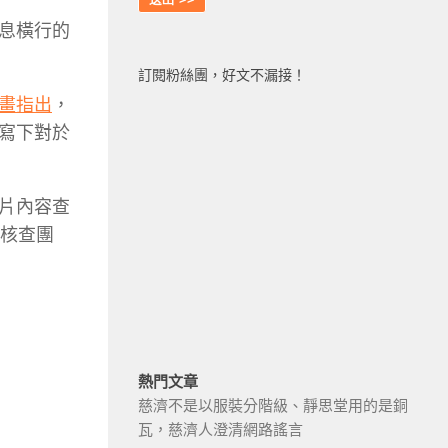
息橫行的
訂閱粉絲團，好文不漏接！
畫指出
，
寫下對於
片內容查
訊核查團
熱門文章
慈濟不是以服裝分階級、靜思堂用的是銅
瓦，慈濟人澄清網路謠言