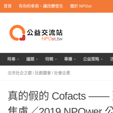
首頁
有你的參與，讓改變發生
關於 NPOst
Skip to content
時事
議題
特輯
專欄
公益策略
北市社企之都
/
社創國會
/
社會企業
真的假的 Cofacts —
焦慮／2019 NPOwer