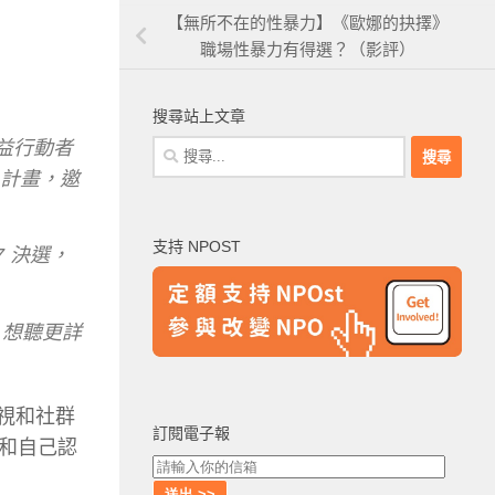
【無所不在的性暴力】《歐娜的抉擇》
職場性暴力有得選？（影評）
搜尋站上文章
公益行動者
搜
尋
計畫，邀
關
鍵
支持 NPOST
字:
7 決選，
臺。想聽更詳
電視和社群
訂閱電子報
和自己認