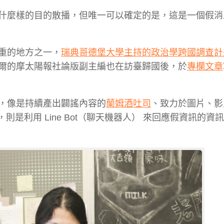
什麼樣的目的散播，但唯一可以確定的是，這是一個假消
重的地方之一，
瑞典哥德堡大學主持的政治學跨國調查計
爾的摩太陽報社論版副主編也在訪臺歸國後，於
專欄文章
，像是持續產出闢謠內容的
蘭姆酒吐司
、致力於圖片、影
，則是利用 Line Bot（聊天機器人） 來回應假資訊的資