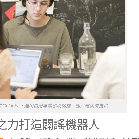
的 Cofacts ，運用自身專業協助闢謠。圖／羅奕儒提供
人之力打造闢謠機器人