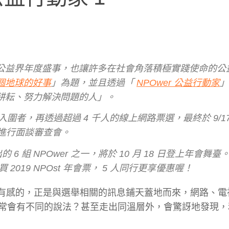
不僅成為公益界年度盛事，也讓許多在社會角落積極實踐使命的
個地球的好事
」為題，並且透過「
NPOwer 公益行動家
」
耕耘、努力解決問題的人」。
2 組入圍者，再透過超過 4 千人的線上網路票選，最終於 9/1
員進行面談審查會。
 6 組 NPOwer 之一，將於 10 月 18 日登上年會舞
2019 NPOst 年會票， 5 人同行更享優惠喔！
民眾最有感的，正是與選舉相關的訊息鋪天蓋地而來，網路、
常會有不同的說法？甚至走出同溫層外，會驚訝地發現，