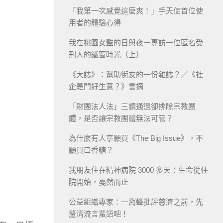
「我第一次感覺這麼爽！」手天使首位使
用者的體驗心得
我在桃園女監的日與夜－專訪一位匿名受
刑人的鐵窗時光（上）
《大誌》：幫助街友的一份雜誌？／《社
企是門好生意？》書摘
「財團法人法」三讀通過卻排除宗教團
體，是否讓宗教團體無法可管？
為什麼有人寧願買《The Big Issue》，不
願買口香糖？
我朋友住在精神病院 3000 多天：生命從住
院開始，戞然而止
公益組織專家：一窩蜂批評慈濟之前，先
釐清流言蜚語吧！