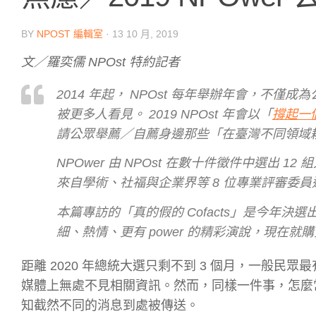
BY
NPOST 編輯室
·
13 10 月, 2019
文／羅奕儒 NPOst 特約記者
2014 年起， NPOst 每年舉辦年會，
被更多人看見。 2019 NPOst 年會以「
撐起一
請公眾舉薦／自薦身邊那些「在臺灣不同領域
NPOwer 由 NPOst 在數十件徵件中選出 1
來自學術、社福與企業界等 8 位專業評審委
本篇專訪的「真的假的 Cofacts」是今年決選出的
細、熱情、更有 power 的精彩演說，現在就購買 
距離 2020 年總統大選只剩不到 3 個月，一般
媒體上無處不見相關資訊。然而，同樣一件事，怎麼
知截然不同的消息到處被傳送。