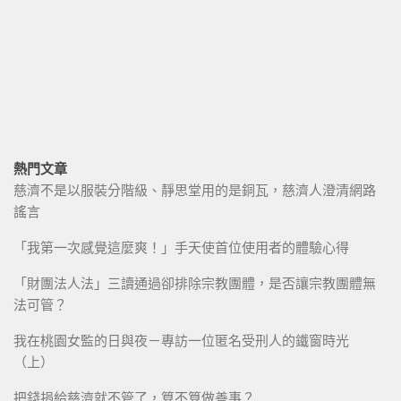
熱門文章
慈濟不是以服裝分階級、靜思堂用的是銅瓦，慈濟人澄清網路
謠言
「我第一次感覺這麼爽！」手天使首位使用者的體驗心得
「財團法人法」三讀通過卻排除宗教團體，是否讓宗教團體無
法可管？
我在桃園女監的日與夜－專訪一位匿名受刑人的鐵窗時光
（上）
把錢捐給慈濟就不管了，算不算做善事？