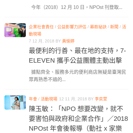
今年（2018）12 月 10 日，NPOst 刊登取...
企業社會責任
/
公益影響力評估
/
募款祕訣
/
新聞
/
活
動現場
7 12 月, 2018
BY
黃愉婷
最便利的行善、最在地的支持，7-
ELEVEN 攜手公益團體主動出擊
據點齊全、服務多元的便利商店無疑是臺灣民
眾再熟悉不過的...
年會
/
活動現場
12 11 月, 2018
BY
李奕萱
陳玉敏：「NPO 想要改變，就不
要害怕與政府和企業合作」／2018
NPOst 年會後報導（​動社 x 家樂