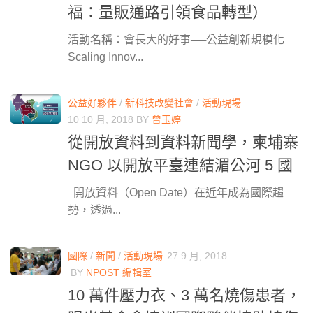
福：量販通路引領食品轉型）
活動名稱：會長大的好事──公益創新規模化
Scaling Innov...
公益好夥伴
/
新科技改變社會
/
活動現場
10 10 月, 2018
BY
曾玉婷
從開放資料到資料新聞學，柬埔寨
NGO 以開放平臺連結湄公河 5 國
開放資料（Open Date）在近年成為國際趨
勢，透過...
國際
/
新聞
/
活動現場
27 9 月, 2018
BY
NPOST 編輯室
10 萬件壓力衣、3 萬名燒傷患者，