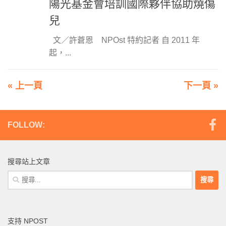
陽光基金會培訓國際夥伴協助燒傷
兒
文／許蒼恩 NPOst 特約記者 自 2011 年
起，...
« 上一頁
下一頁 »
FOLLOW:
搜尋站上文章
搜
尋
關
鍵
支持 NPOST
字: