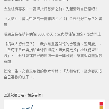
公益組織專家：一窩蜂批評慈濟之前，先釐清流言蜚語吧！
《大誌》：幫助街友的一份雜誌？／《社企是門好生意？》書
摘
我朋友住在精神病院 3000 多天：生命從住院開始，戞然而止
【捐款人想什麼？】「我非常重視財報的合理度、透明度」、
「暫時不會想再捐給全球性組織，想支持更多在地服務型組
織」、「對社會或自己的想法一陣一陣改變，讓我暫時無捐款
意願」
搖滾一生、充實又狼狽的樹木希林：「人都會死，至少要死成
自己喜歡的樣子。」
認識永續發展，鎖定專欄！