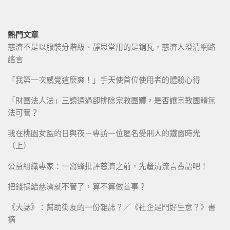
熱門文章
慈濟不是以服裝分階級、靜思堂用的是銅瓦，慈濟人澄清網路
謠言
「我第一次感覺這麼爽！」手天使首位使用者的體驗心得
「財團法人法」三讀通過卻排除宗教團體，是否讓宗教團體無
法可管？
我在桃園女監的日與夜－專訪一位匿名受刑人的鐵窗時光
（上）
公益組織專家：一窩蜂批評慈濟之前，先釐清流言蜚語吧！
把錢捐給慈濟就不管了，算不算做善事？
《大誌》：幫助街友的一份雜誌？／《社企是門好生意？》書
摘