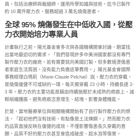
員，包括治療師與裁縫師，運用所學知識與技術，迄今已製作
約 10 萬件壓力衣，服務超過 3 萬名燒傷患者。
全球 95% 燒傷發生在中低收入國，從壓
力衣開始培力專業人員
計畫執行之前，陽光基金會多次與各國機構開會討論，期望找
出當地最迫切的需求。「我們發現許多中美洲國家都沒有專門
製作壓力衣的廠商，若有需要就向美國訂製。但多數燒燙傷患
者家庭生活貧困，沒有能力負擔這筆費用。」陽光基金會國際
事務經理白瑪莉（Marie-Claude Pelchat）說，壓力衣的穿戴，
是燒傷復健不可或缺的一環，每天需穿戴 23 小時，持續長達 2-
3 年。壓力衣的主要功能是藉由持續施壓於未成熟的疤痕上，減
輕組織腫脹，避免疤痕恣意增生、結塊，影響身體機能。
於是，當地醫療單位與相關機構開始有了自行製作壓力衣的想
法，「起初他們沒有技術，有點像是土法煉鋼。」然而壓力衣
的品質直接反映在復健的成效，不僅影響傷患長久穿戴的意
願，品質不好的壓力衣甚至會造成破皮、起水泡等傷害。