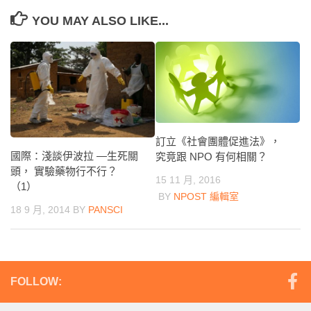
YOU MAY ALSO LIKE...
訂立《社會團體促進法》，
國際：淺談伊波拉 ―生死關
究竟跟 NPO 有何相關？
頭， 實驗藥物行不行？
15 11 月, 2016
（1）
BY
NPOST 編輯室
18 9 月, 2014
BY
PANSCI
FOLLOW: