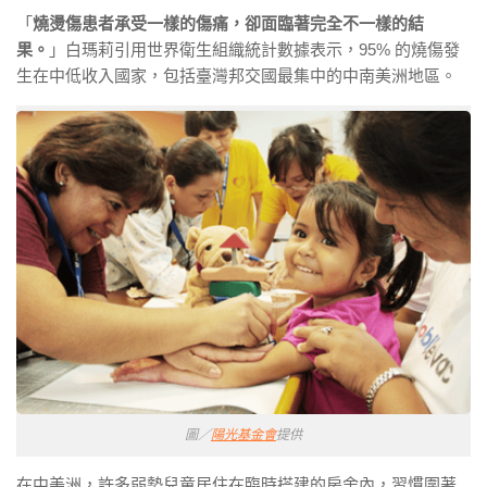
「
燒燙傷患者承受一樣的傷痛，卻面臨著完全不一樣的結
果。
」白瑪莉引用世界衛生組織統計數據表示，95% 的燒傷發
生在中低收入國家，包括臺灣邦交國最集中的中南美洲地區。
圖／
陽光基金會
提供
在中美洲，許多弱勢兒童居住在臨時搭建的房舍內，習慣圍著