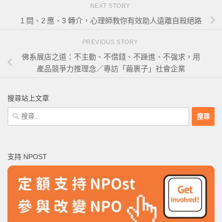
NEXT STORY
1 問、2 應、3 轉介，心理師教你有效助人遠離自殺絕路
PREVIOUS STORY
佛系展店之道：不主動、不借錢、不躁進、不強求，用
產品競爭力推理念／專訪「繭裹子」社會企業
搜尋站上文章
搜
尋
關
鍵
支持 NPOST
字: