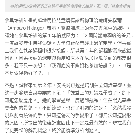
參與課程的治療師們正在進行手部燒傷評估的練習。圖／陽光基金會提供
參與培訓計畫的瓜地馬拉兒童燒傷診所物理治療師安樸爾
（Amparo Hidalgo）表示，醫療訓練上的落差與沉重的課程，
讓她在參與培訓的第 1 年倍感壓力：「2 國間醫療程度的差異，
一度讓我產生自我懷疑。大學時雖然曾經上過解剖學，但事實
上我們在執業過程中很少接觸，所以第 1 年的課程對我來說最
困難，因為授課的深度與強度和原本在尼加拉瓜學到的都差很
多。我不只一次想：『我到底夠不夠資格參加培訓？』、『是
不是做得夠好了？』」
不過，課程來到第 2 年，安樸爾已透過培訓建立知識基礎，並
進一步發現自身專業的不足：「課堂上的知識是學會了，卻不
知道怎麼應用。」她的學習過程一度遇到瓶頸，但在陽光基金
會老師的帶領下，不斷練習，也有了明顯的進步：「突然我發
現以前看燒傷的手，只知道傷友的手變形了，卻無法知道變形
的原因，所提出的復建計畫因此不一定是最有效的。現在我有
了更完整的解剖概念，終於能精準分析問題。」