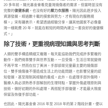
20 多年前，陽光基金會看見臺灣燒傷者的需求，但當時並沒有
完整的
復健系統
，也沒有好的
壓力衣服務
。陽光因此逐步投入
資源發展，經過數十載的摸索與努力，才有現在的服務規
模。」宋有礪表示，希望透過經驗分享，讓其他國家不必像臺
灣一樣耗費 20 年，就能在較短的時間內建立一套良好的復健模
式。」
除了技術，更重視病理知識與思考判斷
人類的雙手構造精細又複雜，每天能協助我們完成許多繁複的
動作，我們倚靠雙手與世界互動，一旦受傷，生活日常就變得
不再平常。然而在拉丁美洲，手部卻是兒童最主要的燒傷部
位，雙手燒傷後不僅造成生活上的功能問題，也影響兒童的認
知發展，甚至限制其經驗的養成。此外，在處理手部外傷時，
醫療人員必須熟悉手部解剖的生理特點，掌握外傷處理原則與
技術，做好初期的外科處理，再搭配手部復健，才能最大限度
保留及恢復手部功能。
也因此，陽光基金會 2016 年至 2018 年的第 2 階段計畫，便以