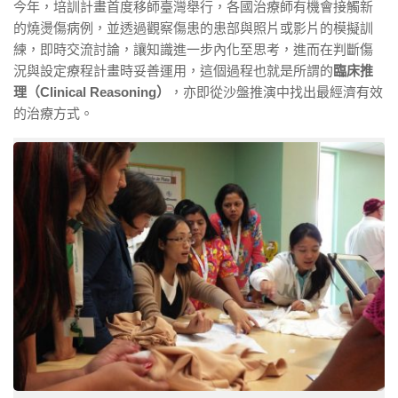
今年，培訓計畫首度移師臺灣舉行，各國治療師有機會接觸新
的燒燙傷病例，並透過觀察傷患的患部與照片或影片的模擬訓
練，即時交流討論，讓知識進一步內化至思考，進而在判斷傷
況與設定療程計畫時妥善運用，這個過程也就是所謂的
臨床推
理（Clinical Reasoning）
，亦即從沙盤推演中找出最經濟有效
的治療方式。