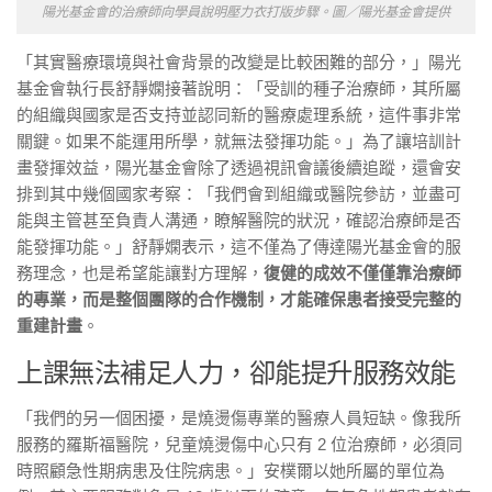
陽光基金會的治療師向學員說明壓力衣打版步驟。圖／陽光基金會提供
「其實醫療環境與社會背景的改變是比較困難的部分，」陽光
基金會執行長舒靜嫻接著說明：「受訓的種子治療師，其所屬
的組織與國家是否支持並認同新的醫療處理系統，這件事非常
關鍵。如果不能運用所學，就無法發揮功能。」為了讓培訓計
畫發揮效益，陽光基金會除了透過視訊會議後續追蹤，還會安
排到其中幾個國家考察：「我們會到組織或醫院參訪，並盡可
能與主管甚至負責人溝通，瞭解醫院的狀況，確認治療師是否
能發揮功能。」舒靜嫻表示，這不僅為了傳達陽光基金會的服
務理念，也是希望能讓對方理解，
復健的成效不僅僅靠治療師
的專業，而是整個團隊的合作機制，才能確保患者接受完整的
重建計畫
。
上課無法補足人力，卻能提升服務效能
「我們的另一個困擾，是燒燙傷專業的醫療人員短缺。像我所
服務的羅斯福醫院，兒童燒燙傷中心只有 2 位治療師，必須同
時照顧急性期病患及住院病患。」安樸爾以她所屬的單位為