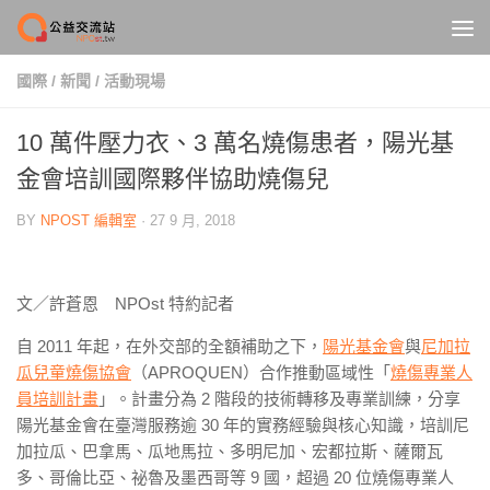
Skip to content
國際
/
新聞
/
活動現場
10 萬件壓力衣、3 萬名燒傷患者，陽光基
金會培訓國際夥伴協助燒傷兒
BY
NPOST 編輯室
·
27 9 月, 2018
文／
許蒼恩
NPOst 特約記者
自 2011 年起，在外交部的全額補助之下，
陽光基金會
與
尼加拉
瓜兒童燒傷協會
（APROQUEN）合作推動區域性「
燒傷專業人
員培訓計畫
」。計畫分為 2 階段的技術轉移及專業訓練，分享
陽光基金會在臺灣服務逾 30 年的實務經驗與核心知識，培訓尼
加拉瓜、巴拿馬、瓜地馬拉、多明尼加、宏都拉斯、薩爾瓦
多、哥倫比亞、祕魯及墨西哥等 9 國，超過 20 位燒傷專業人