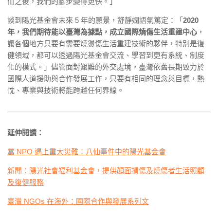
仙之後，我們的腳步變得更快。」
談到陽光基金會未來 5 年的願景，舒靜嫻語氣篤定：「
2020
年，我們期待能以臺灣為據點，成立國際燒傷生活重建中心
，
讓各個地方只要有需要燒燙傷生活重建技術的夥伴，特別是復
健領域，都可以透過陽光基金會交流、學習到更有系統、制度
化的模式。」儘管面對艱難的外交處境，臺灣依舊長期致力於
國際人道援助與合作發展工作，只要有相同的理念與目標，熱
忱、專業與技術將能跨越任何界線。
延伸閱讀：
當 NPO 遇上重大災難：八仙事件中的陽光基金會
新聞：陽光社會福利基金會，提供顏面損傷及燒傷者生活照顧
及復健服務
臺灣 NGOs 在海外：國際合作與發展系列文