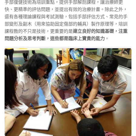
手部復健技術為培訓重點，提供手部解剖課程，讓治療師更
快、更精準的評估問題，並提出有效的治療計畫。除此之外，
還有各種理論課程與考試測驗，包括手部評估方式、常見的手
部變形及副木（用來協助固定傷部的輔具）製作原理等，培訓
課程教的不只是技術，更重要的是
建立良好的知識基礎，注重
問題分析及思考判斷，這些都是臨床上寶貴的能力
。