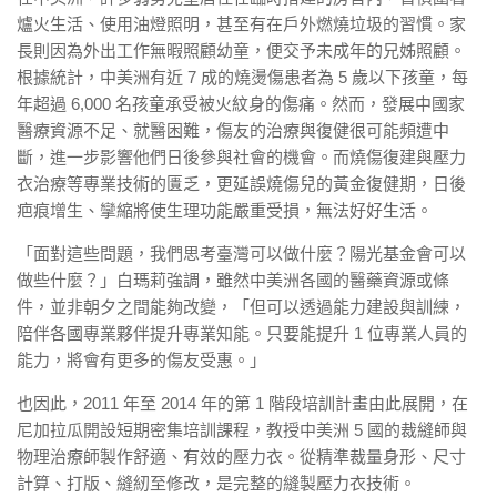
爐火生活、使用油燈照明，甚至有在戶外燃燒垃圾的習慣。家
長則因為外出工作無暇照顧幼童，便交予未成年的兄姊照顧。
根據統計，中美洲有近 7 成的燒燙傷患者為 5 歲以下孩童，每
年超過 6,000 名孩童承受被火紋身的傷痛。然而，發展中國家
醫療資源不足、就醫困難，傷友的治療與復健很可能頻遭中
斷，進一步影響他們日後參與社會的機會。而燒傷復建與壓力
衣治療等專業技術的匱乏，更延誤燒傷兒的黃金復健期，日後
疤痕增生、攣縮將使生理功能嚴重受損，無法好好生活。
「面對這些問題，我們思考臺灣可以做什麼？陽光基金會可以
做些什麼？」白瑪莉強調，雖然中美洲各國的醫藥資源或條
件，並非朝夕之間能夠改變，「但可以透過能力建設與訓練，
陪伴各國專業夥伴提升專業知能。只要能提升 1 位專業人員的
能力，將會有更多的傷友受惠。」
也因此，2011 年至 2014 年的第 1 階段培訓計畫由此展開，在
尼加拉瓜開設短期密集培訓課程，教授中美洲 5 國的裁縫師與
物理治療師製作舒適、有效的壓力衣。從精準裁量身形、尺寸
計算、打版、縫紉至修改，是完整的縫製壓力衣技術。