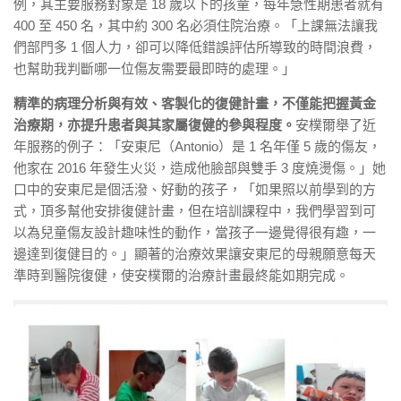
例，其主要服務對象是 18 歲以下的孩童，每年急性期患者就有
400 至 450 名，其中約 300 名必須住院治療。「上課無法讓我
們部門多 1 個人力，卻可以降低錯誤評估所導致的時間浪費，
也幫助我判斷哪一位傷友需要最即時的處理。」
精準的病理分析與有效、客製化的復健計畫，不僅能把握黃金
治療期，亦提升患者與其家屬復健的參與程度。
安樸爾舉了近
年服務的例子：「安東尼（Antonio）是 1 名年僅 5 歲的傷友，
他家在 2016 年發生火災，造成他臉部與雙手 3 度燒燙傷。」她
口中的安東尼是個活潑、好動的孩子，「如果照以前學到的方
式，頂多幫他安排復健計畫，但在培訓課程中，我們學習到可
以為兒童傷友設計趣味性的動作，當孩子一邊覺得很有趣，一
邊達到復健目的。」顯著的治療效果讓安東尼的母親願意每天
準時到醫院復健，使安樸爾的治療計畫最終能如期完成。