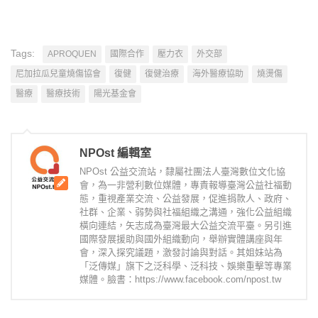
Tags:
APROQUEN
國際合作
壓力衣
外交部
尼加拉瓜兒童燒傷協會
復健
復健治療
海外醫療協助
燒燙傷
醫療
醫療技術
陽光基金會
NPOst 編輯室
NPOst 公益交流站，隸屬社團法人臺灣數位文化協
會，為一非營利數位媒體，專責報導臺灣公益社福動
態，重視產業交流、公益發展，促進捐款人、政府、
社群、企業、弱勢與社福組織之溝通，強化公益組織
橫向連結，矢志成為臺灣最大公益交流平臺。另引進
國際發展援助與國外組織動向，舉辦實體講座與年
會，深入探究議題，激發討論與對話。其姐妹站為
「泛傳媒」旗下之泛科學、泛科技、娛樂重擊等專業
媒體。臉書：https://www.facebook.com/npost.tw