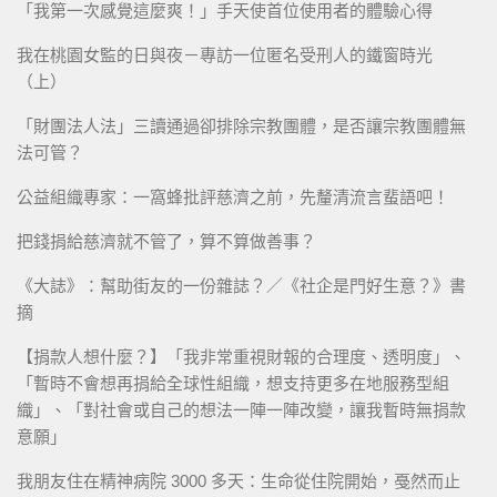
「我第一次感覺這麼爽！」手天使首位使用者的體驗心得
我在桃園女監的日與夜－專訪一位匿名受刑人的鐵窗時光
（上）
「財團法人法」三讀通過卻排除宗教團體，是否讓宗教團體無
法可管？
公益組織專家：一窩蜂批評慈濟之前，先釐清流言蜚語吧！
把錢捐給慈濟就不管了，算不算做善事？
《大誌》：幫助街友的一份雜誌？／《社企是門好生意？》書
摘
【捐款人想什麼？】「我非常重視財報的合理度、透明度」、
「暫時不會想再捐給全球性組織，想支持更多在地服務型組
織」、「對社會或自己的想法一陣一陣改變，讓我暫時無捐款
意願」
我朋友住在精神病院 3000 多天：生命從住院開始，戞然而止