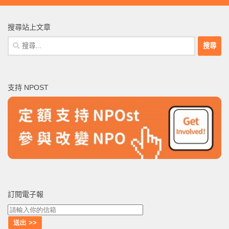
搜尋站上文章
搜
尋
關
鍵
支持 NPOST
字:
訂閱電子報