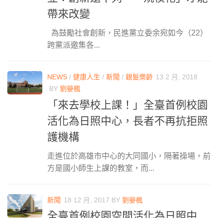
帶來改變
為鼓勵社會創新，民進黨立委余宛如今（22）
跨黨派邀集各...
NEWS
/
健康人生
/
新聞
/
銀髮樂齡
13 2 月, 2018
BY
劉嫈楓
「來去學校上課！」全臺首例校園
活化為日照中心，長者不再抗拒照
護機構
走進位於高雄市中心的大同國小，隔著操場，前
方是國小師生上課的教室，而...
新聞
18 12 月, 2017
BY
劉嫈楓
全臺首例校園空間活化為日照中