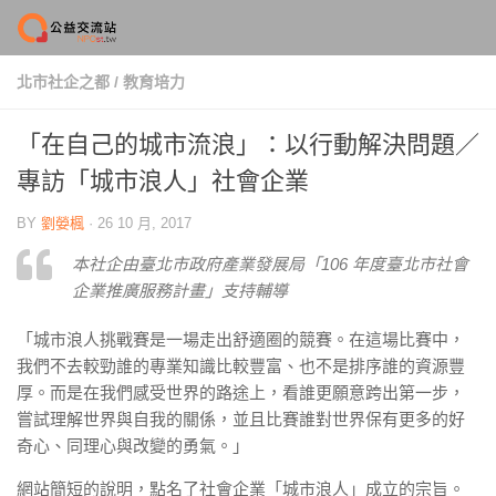
Skip to content
北市社企之都
/
教育培力
「在自己的城市流浪」：以行動解決問題／
專訪「城市浪人」社會企業
BY
劉嫈楓
·
26 10 月, 2017
本社企由臺北市政府產業發展局「106 年度臺北市社會
企業推廣服務計畫」支持輔導
「城市浪人挑戰賽是一場走出舒適圈的競賽。在這場比賽中，
我們不去較勁誰的專業知識比較豐富、也不是排序誰的資源豐
厚。而是在我們感受世界的路途上，看誰更願意跨出第一步，
嘗試理解世界與自我的關係，並且比賽誰對世界保有更多的好
奇心、同理心與改變的勇氣。」
網站簡短的說明，點名了社會企業「城市浪人」成立的宗旨。