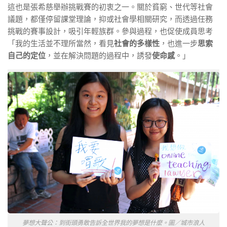
這也是張希慈舉辦挑戰賽的初衷之一。關於貧窮、世代等社會
議題，都僅停留課堂理論，抑或社會學相關研究，而透過任務
挑戰的賽事設計，吸引年輕族群。參與過程，也促使成員思考
「我的生活並不理所當然，看見
社會的多樣性
，也進一步
思索
自己的定位
，並在解決問題的過程中，誘發
使命感
。」
夢想大聲公：到街頭勇敢告訴全世界我的夢想是什麼。圖／城市浪人