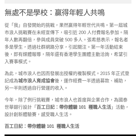
無處不是學校：贏得年輕人共鳴
從「我」自發開始的挑戰，果然贏得年輕世代共鳴。第一屆城
市浪人挑戰賽在未經宣傳下，吸引近 200 人付費報名參加。隔
年人數再翻倍，參與成員突破 500 多人。張希慈表示，報名者
多是學生，透過社群網路分享，引起關注。第一年活動結束
後，即有媒體報導，隔年還有香港學生團體主動洽詢，希望引
入賽事模式。
為此，城市浪人也因而發展出授權的複製模式。2015 年正式登
記成為
城市浪人育成協會
後，運作經費一半透過募款、補助，
另一半則透過自行營運的收入。
今年，除了例行挑戰賽，城市浪人也首度與企業合作，為國泰
世華銀行設計「
百工日記：帶你體驗 101 種職人生活
」活動，
設計創新體驗賽，感受職人生活。
百工日記：帶你體驗 101 種職人生活