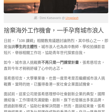
圖／Dimi Katsavaris @
Unsplash
捨棄海外工作機會，一手孕育城市浪人
日前，「108 課綱」相關教育議題討論熱烈，其中核心之一，即
是強調
學生的主體性
。城市浪人也為高中教師、學校拍攝影音
短片，舉辦相關工作坊，協助青年世代探索自我。
如今，城市浪人挑戰賽
不再只是一門課堂計畫
，張希慈坦言，
直到今年才稍稍舒緩了心中的忐忑。
張希慈坦言，大學畢業後，也曾一度思考是否繼續城市浪人挑
戰賽。當時的她，已獲得香港一家社會企業面試機會。
面試前，這家公司是張希慈理想中社會創新企業的典型，國際
連結強，工作環境充滿變動、創新，旗下也發展出多家品牌，
透過創新模式，協助社會解決問題。然而，面談結束後，張希
慈幾經思考，認為比起運作成熟的香港企業，自己一路參與其