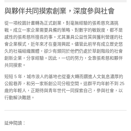
與夥伴共同摸索創業，深度參與社會
從一項校園計畫轉為正式創業，對毫無經驗的張希慈充滿挑
戰。成立一家企業需要具備的策略、對數字的敏銳度，都不是
感性的張希慈所擅長的事。尤其兼具公益性質與獲利營運的社
會企業模式，近年來才在臺灣興起。儘管此前早有成立歷史悠
久的社福組織團體，卻少有類同於他們仍處於草創階段的社會
創新企業，分享經驗。因此，一切的努力，全靠張希慈和夥伴
共同摸索。
短短 5 年，城市浪人的基地也從臺大轉而鑽進人文氣息濃厚的
公館巷弄，和另一家新創公司分租空間。這群平均年齡不到 25
歲的年輕人，正期待與青年世代一同探索自己，參與社會，以
行動解決難題。
延伸閱讀：