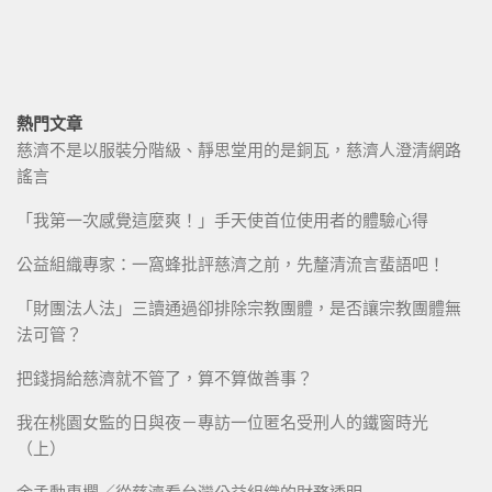
熱門文章
慈濟不是以服裝分階級、靜思堂用的是銅瓦，慈濟人澄清網路
謠言
「我第一次感覺這麼爽！」手天使首位使用者的體驗心得
公益組織專家：一窩蜂批評慈濟之前，先釐清流言蜚語吧！
「財團法人法」三讀通過卻排除宗教團體，是否讓宗教團體無
法可管？
把錢捐給慈濟就不管了，算不算做善事？
我在桃園女監的日與夜－專訪一位匿名受刑人的鐵窗時光
（上）