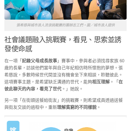
張希慈與城市浪人流浪挑戰賽的籌辦志工們。圖／城市浪人提供
社會議題融入挑戰賽，看見、思索並誘
發使命感
在一項「
記錄父母成長故事
」賽事中，參與者必須找尋家族 60
歲的長輩，訪談他們當年與自己年紀相仿時所懷抱的夢想。張
希慈說，多數時候世代間並沒有機會坐下來相談，聆聽彼此。
這項賽事主題，是希望缺乏溝通的世代，能夠
相互理解
。「
在
彼此聊天的內容，看見了世代
。」她說。
另一項「在街頭送餐給街友」的挑戰賽，則希望成員透過送餐
與街友交談的過程中，重新
理解貧窮的不同樣貌
。