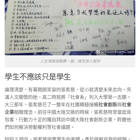
人生清單挑戰賽。圖／城市浪人提供
學生不應該只是學生
論理清楚，有著開朗笑容的張希慈，從小就清楚未來志向。充
滿人文關懷的她，高二時就將「社會系」列入大學第一志願。
大三那年，張希慈花了一整年在社團積極接觸
社會創新
與
社會
企業
相關理念。前往中國大陸交換的時候，張希慈時常當起背
包客，行動力十足的獨自拜訪中國大陸社會創新企業，聆聽他
們如何解決勞動權利等社會議題。
短短 5 個月，張希慈拋棄學生的束縛，勇於挑戰自我的經驗，