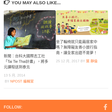
YOU MAY ALSO LIKE...
坐了輪椅就只能繭居家中
嗎？無障礙友善小旅行指
南，讓全家出遊不是夢！
新聞：台科大國際志工社
25 12 月, 2017
BY
葉 靜倫
「Tai Tie Thai計畫」，將多
元課程送到泰北
13 5 月, 2014
BY
NPOST 編輯室
FOLLOW: