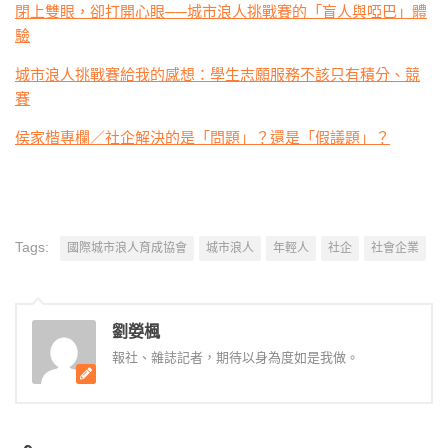
閉上雙眼，卻打開心眼──城市浪人挑戰賽的「盲人與啞巴」體
驗
城市浪人挑戰賽給我的感想：學生志願服務不該只有積分、競
賽
侯家楷專欄／社企解決的是「問題」？還是「假議題」？
Tags:
國際城市浪人育成協會
城市浪人
年輕人
社企
社會企業
劉嫈楓
報社、雜誌記者，期待以身為度如是我做。