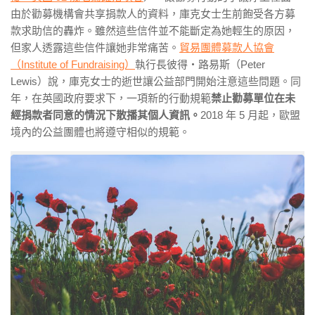
由於勸募機構會共享捐款人的資料，庫克女士生前飽受各方募
款求助信的轟炸。雖然這些信件並不能斷定為她輕生的原因，
但家人透露這些信件讓她非常痛苦。
貿易團體募款人協會
（Institute of Fundraising）
執行長彼得・路易斯（Peter
Lewis）說，庫克女士的逝世讓公益部門開始注意這些問題。同
年，在英國政府要求下，一項新的行動規範
禁止勸募單位在未
經捐款者同意的情況下散播其個人資訊。
2018 年 5 月起，歐盟
境內的公益團體也將遵守相似的規範。