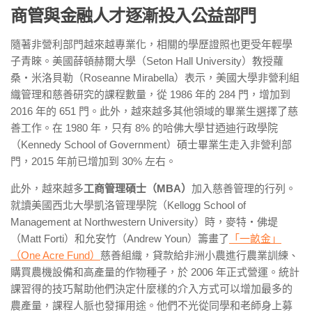
商管與金融人才逐漸投入公益部門
隨著非營利部門越來越專業化，相關的學歷證照也更受年輕學
子青睞。美國薛頓赫爾大學（Seton Hall University）教授蘿
桑・米洛貝勒（Roseanne Mirabella）表示，美國大學非營利組
織管理和慈善研究的課程數量，從 1986 年的 284 門，增加到
2016 年的 651 門。此外，越來越多其他領域的畢業生選擇了慈
善工作。在 1980 年，只有 8% 的哈佛大學甘迺迪行政學院
（Kennedy School of Government）碩士畢業生走入非營利部
門，2015 年前已增加到 30% 左右。
此外，越來越多
工商管理碩士（MBA）
加入慈善管理的行列。
就讀美國西北大學凱洛管理學院（Kellogg School of
Management at Northwestern University）時，麥特・佛堤
（Matt Forti）和允安竹（Andrew Youn）籌畫了
「一畝金」
（One Acre Fund）
慈善組織，貸款給非洲小農進行農業訓練、
購買農機設備和高產量的作物種子，於 2006 年正式營運。統計
課習得的技巧幫助他們決定什麼樣的介入方式可以增加最多的
農產量，課程人脈也發揮用途。他們不光從同學和老師身上募