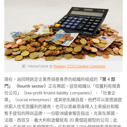
圖／WerbeFabrik @
Pixabay, CCO Creative Commons
現在，由同時跨足企業界與慈善界的組織所組成的
「第 4 部
門」 （fourth sector）
正在興起。這些組織以「低獲利有限責
任公司」（low-profit limited liability companies）、「社會企
業」（social enterprises）或其他名稱自居。他們可以是透過提
供窮人住宅而獲利的建商，也可以是雇用身障人士來設計和販
售手提包的時尚品牌。一份歐洲議會報告指出，光是在英國、
法國、西班牙、義大利和波蘭就有 20 萬個這類型的公司；此
外，在全球 50 多個國家中，已有超過 2,000 個號稱能達到某些