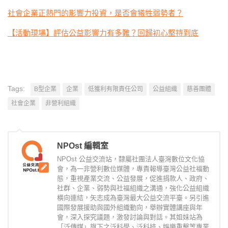
社會企業正熱門的影響力投資，是否會犧牲弱勢者？
【活動現場】評估公益影響力有多難？回歸初心堅持到底
Tags:
B型企業
企業
低獲利有限責任公司
公益組織
慈善團體
社會企業
非營利組織
NPOst 編輯室
NPOst 公益交流站，隸屬社團法人臺灣數位文化協
會，為一非營利數位媒體，專責報導臺灣公益社福動
態，重視產業交流、公益發展，促進捐款人、政府、
社群、企業、弱勢與社福組織之溝通，強化公益組織
橫向連結，矢志成為臺灣最大公益交流平臺。另引進
國際發展援助與國外組織動向，舉辦實體講座與年
會，深入探究議題，激發討論與對話。其姐妹站為
「泛傳媒」旗下之泛科學、泛科技、娛樂重擊等專業