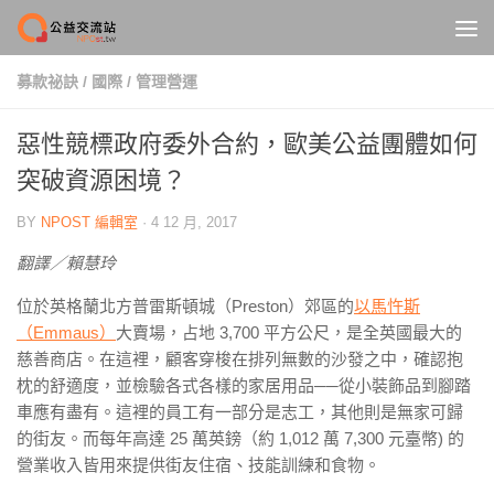
Skip to content
募款祕訣
/
國際
/
管理營運
惡性競標政府委外合約，歐美公益團體如何
突破資源困境？
BY
NPOST 編輯室
·
4 12 月, 2017
翻譯／賴慧玲
位於英格蘭北方普雷斯頓城（Preston）郊區的
以馬忤斯
（Emmaus）
大賣場，占地 3,700 平方公尺，是全英國最大的
慈善商店。在這裡，顧客穿梭在排列無數的沙發之中，確認抱
枕的舒適度，並檢驗各式各樣的家居用品
──
從小裝飾品到腳踏
車應有盡有。這裡的員工有一部分是志工，其他則是無家可歸
的街友。而每年高達 25 萬英鎊（約 1,012 萬 7,300 元臺幣) 的
營業收入皆用來提供街友住宿、技能訓練和食物。