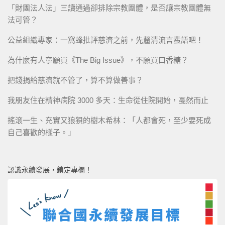
「財團法人法」三讀通過卻排除宗教團體，是否讓宗教團體無
法可管？
公益組織專家：一窩蜂批評慈濟之前，先釐清流言蜚語吧！
為什麼有人寧願買《The Big Issue》，不願買口香糖？
把錢捐給慈濟就不管了，算不算做善事？
我朋友住在精神病院 3000 多天：生命從住院開始，戞然而止
搖滾一生、充實又狼狽的樹木希林：「人都會死，至少要死成
自己喜歡的樣子。」
認識永續發展，鎖定專欄！