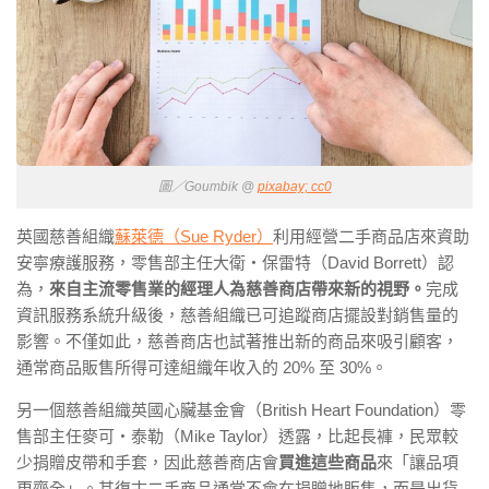
圖／Goumbik @
pixabay; cc0
英國慈善組織
蘇萊德（Sue Ryder）
利用經營二手商品店來資助
安寧療護服務，零售部主任大衛・保雷特（David Borrett）認
為，
來自主流零售業的經理人為慈善商店帶來新的視野。
完成
資訊服務系統升級後，慈善組織已可追蹤商店擺設對銷售量的
影響。不僅如此，慈善商店也試著推出新的商品來吸引顧客，
通常商品販售所得可達組織年收入的 20% 至 30%。
另一個慈善組織英國心臟基金會（British Heart Foundation）零
售部主任麥可・泰勒（Mike Taylor）透露，比起長褲，民眾較
少捐贈皮帶和手套，因此慈善商店會
買進這些商品
來「讓品項
更齊全」。其復古二手商品通常不會在捐贈地販售，而是出貨