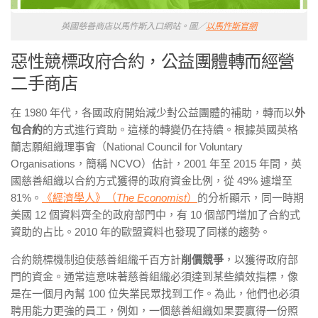
英國慈善商店以馬忤斯入口網站。圖／
以馬忤斯官網
惡性競標政府合約，公益團體轉而經營
二手商店
在 1980 年代，各國政府開始減少對公益團體的補助，轉而以
外
包合約
的方式進行資助。這樣的轉變仍在持續。根據英國英格
蘭志願組織理事會（National Council for Voluntary
Organisations，簡稱 NCVO）估計，2001 年至 2015 年間，英
國慈善組織以合約方式獲得的政府資金比例，從 49% 遽增至
81%。
《經濟學人》（
The Economist
）
的分析顯示，同一時期
美國 12 個資料齊全的政府部門中，有 10 個部門增加了合約式
資助的占比。2010 年的歐盟資料也發現了同樣的趨勢。
合約競標機制迫使慈善組織千百方計
削價競爭
，以獲得政府部
門的資金。通常這意味著慈善組織必須達到某些績效指標，像
是在一個月內幫 100 位失業民眾找到工作。為此，他們也必須
聘用能力更強的員工，例如，一個慈善組織如果要贏得一份照