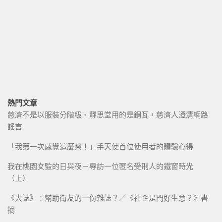
熱門文章
慈濟不是以服裝分階級、靜思堂用的是銅瓦，慈濟人澄清網路
謠言
「我第一次感覺這麼爽！」手天使首位使用者的體驗心得
我在桃園女監的日與夜－專訪一位匿名受刑人的鐵窗時光
（上）
《大誌》：幫助街友的一份雜誌？／《社企是門好生意？》書
摘