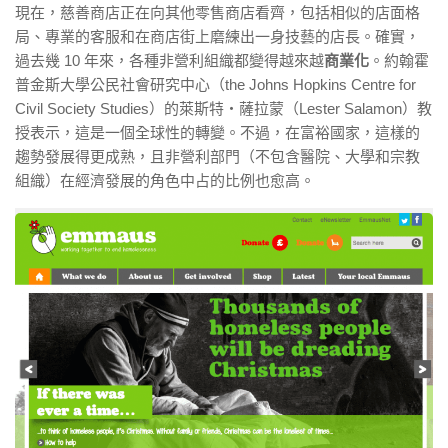
現在，慈善商店正在向其他零售商店看齊，包括相似的店面格
局、專業的客服和在商店街上磨練出一身技藝的店長。確實，
過去幾 10 年來，各種非營利組織都變得越來越
商業化
。約翰霍
普金斯大學公民社會研究中心（the Johns Hopkins Centre for
Civil Society Studies）的萊斯特・薩拉蒙（Lester Salamon）教
授表示，這是一個全球性的轉變。不過，在富裕國家，這樣的
趨勢發展得更成熟，且非營利部門（不包含醫院、大學和宗教
組織）在經濟發展的角色中占的比例也愈高。