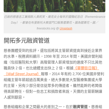
已故的慈善志工兼捐款人奧莉芙・庫克女士每年於國殤紀念日（Remembrance
Day），都會在布里斯托大教堂門口販售罌粟花。圖為罌粟花。圖／
freestocks.org @
Unsplash
開拓多元融資管道
慈善團體受到的批評，還包括將其主管薪資提高到接近企業界
的水準。稅務資料顯示，1998 年至 2014 年間，美國非營利組
織（包括醫院和大學）高階管理人薪資增加的速度不只比其他
職員快 2 倍，也比總體支出快上 2 倍。根據
《華爾街日報》
（
Wall Street Journal
）
報導，2014 年有約 2,700 位美國非營利
組織主管年薪超過百萬美金，絕大多數是大型醫療集團或大學
的主管，另有少部分是信徒眾多的傳道者。雖然能幹的老闆值
得高薪聘任，但對一些志工和捐款者來說，天價的主管薪酬讓
人感到厭惡。
慈善組織和企業之間最大的差別之一，在於
融資管道
。慈善組