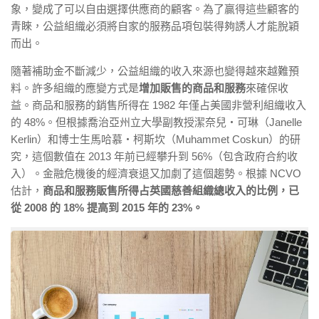
象，變成了可以自由選擇供應商的顧客。為了贏得這些顧客的
青睞，公益組織必須將自家的服務品項包裝得夠誘人才能脫穎
而出。
隨著補助金不斷減少，公益組織的收入來源也變得越來越難預
料。許多組織的應變方式是
增加販售的商品和服務
來確保收
益。商品和服務的銷售所得在 1982 年僅占美國非營利組織收入
的 48%。但根據喬治亞州立大學副教授潔奈兒・可琳（Janelle
Kerlin）和博士生馬哈慕・柯斯坎（Muhammet Coskun）的研
究，這個數值在 2013 年前已經攀升到 56%（包含政府合約收
入）。金融危機後的經濟衰退又加劇了這個趨勢。根據 NCVO
估計，
商品和服務販售所得占英國慈善組織總收入的比例，已
從 2008 的 18% 提高到 2015 年的 23%。