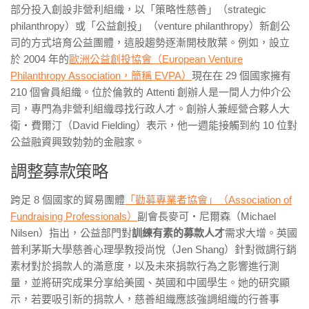
部分投入創設非營利組織，以「策略性慈善」（strategic
philanthropy）或「公益創投」（venture philanthropy）新創公
司的方式培育公益團體，這股趨勢逐漸開枝散葉。例如，設立
於 2004 年的
歐洲公益創投協會（European Venture
Philanthropy Association，簡稱 EVPA）
現在在 29 個國家擁有
210 個會員組織。位於倫敦的 Attenti 創辦人是一間人力仲介公
司，專門為非營利組織尋找行政人才。創辦人兼經營合夥人大
衛・費爾汀（David Fielding）表示，他一週能接觸到約 10 位對
公益融資興致勃勃的金融家。
調整募款策略
跨足 8 個國家的貿易團體
「勸募專業者協會」（Association of
Fundraising Professionals）
副會長麥可・尼爾森（Michael
Nilsen）指出，公益部門對
訓練有素的募款人才
需求大增。英國
普利茅斯大學慈善心理學教授尚悅（Jen Shang）針對微調行銷
素材對於捐款人的滿意度，以及未來捐款行為之影響進行測
量，並將研究成果分享給美國、英國和中國學生。她的研究顯
示，若要吸引新的捐款人，慈善組織應該強調組織的行善事