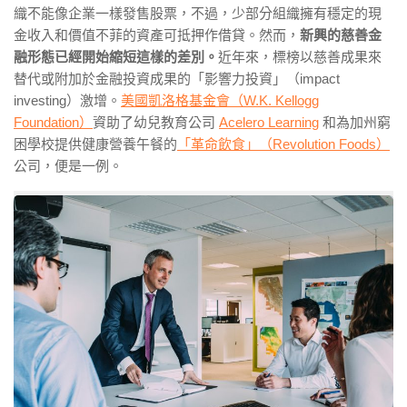
織不能像企業一樣發售股票，不過，少部分組織擁有穩定的現
金收入和價值不菲的資產可抵押作借貸。然而，
新興的慈善金
融形態已經開始縮短這樣的差別。
近年來，標榜以慈善成果來
替代或附加於金融投資成果的「影響力投資」（impact
investing）激增。
美國凱洛格基金會（W.K. Kellogg
Foundation）
資助了幼兒教育公司
Acelero Learning
和為加州窮
困學校提供健康營養午餐的
「革命飲食」（Revolution Foods）
公司，便是一例。