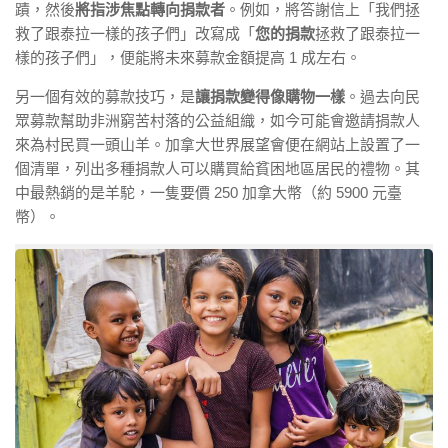
蹟，然後
將指涉焦點轉向捐款者
。例如，將答謝信上「我們拯
救了跟泰拉一樣的孩子們」改寫成「
您的捐款
拯救了跟泰拉一
樣的孩子們」，便能將未來募款金額提高 1 成左右。
另一個有效的募款技巧，是
讓捐款變得像購物一樣
。過去向民
眾募款幫助非洲窮苦村落的公益組織，如今可能會邀請捐款人
來為村民買一頭山羊。加拿大世界展望會便在網站上設置了一
個清單，列出多種捐款人可以購買給貧困地區居民的禮物。其
中最熱銷的是羊駝，一隻要價 250 加拿大幣（約 5900 元臺
幣）。