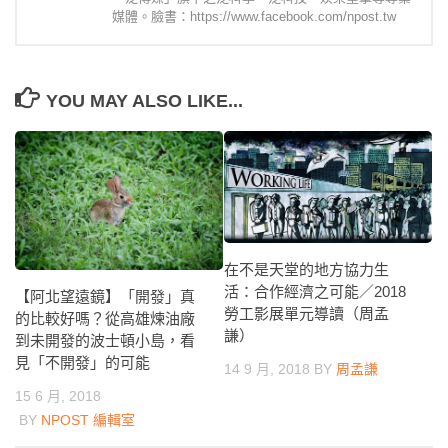
媒體。臉書：https://www.facebook.com/npost.tw
YOU MAY ALSO LIKE...
在不是天堂的地方協力生
活：合作經濟之可能／2018
【阿北望遠鏡】「開發」真
勞工影展單元導讀（周孟
的比較好嗎？從高雄煉油廠
謙）
到未開發的波士頓小島，看
見「不開發」的可能
14 9 月, 2018
BY
周孟謙
15 6 月, 2018
BY
NPOST 編輯室