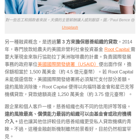
對一些志工和捐款者來說，天價的主管薪酬讓人感到厭惡。圖／Paul Bence @
Unsplash
另一種融資概念，是透過
第 3 方來擔保慈善組織的貸款
。2014
年，專門放款給農夫的美國非營利社會投資基金
Root Capital
需
要大筆現金來執行協助拉丁美洲咖啡農的計畫。負責國際發展
事務的政府單位
美國國際開發總署（USAID）
便出面作保，擔
保額相當於 1,500 萬美金（約 4.5 億元臺幣）。若 Root Capital
未能償還借款，美國國際開發總署將必須幫忙支付部分差額。
違約風險消除後，Root Capital 便得以向福特基金會和星巴克等
機構貸款，貸款總額高達 1,250 萬美金（約 3.75 億元臺幣）。
跟企業和個人客戶一樣，慈善組織也有不同的信用評等等級。
違約風險最高、償債能力最弱的組織可以由基金會或政府機構
介入。
這也讓其他信評較佳的慈善組織更受私人貸款機構的青
睞。不過，這種金融創新機制雖然前景看好，目前仍然相當罕
見。