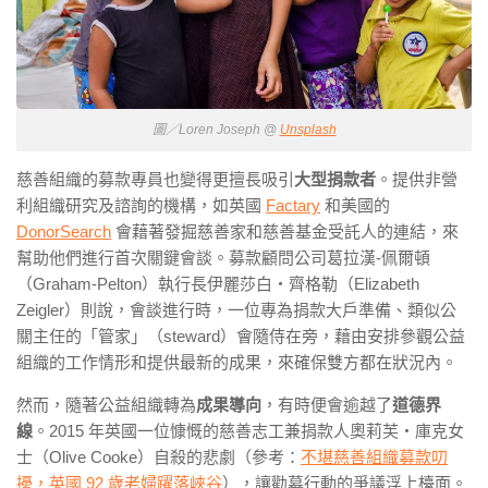
圖／Loren Joseph @
Unsplash
慈善組織的募款專員也變得更擅長吸引
大型捐款者
。提供非營
利組織研究及諮詢的機構，如英國
Factary
和美國的
DonorSearch
會藉著發掘慈善家和慈善基金受託人的連結，來
幫助他們進行首次關鍵會談。募款顧問公司葛拉漢-佩爾頓
（Graham-Pelton）執行長伊麗莎白・齊格勒（Elizabeth
Zeigler）則說，會談進行時，一位專為捐款大戶準備、類似公
關主任的「管家」（steward）會隨侍在旁，藉由安排參觀公益
組織的工作情形和提供最新的成果，來確保雙方都在狀況內。
然而，隨著公益組織轉為
成果導向
，有時便會逾越了
道德界
線
。2015 年英國一位慷慨的慈善志工兼捐款人奧莉芙・庫克女
士（Olive Cooke）自殺的悲劇（參考：
不堪慈善組織募款叨
擾，英國 92 歲老婦躍落峽谷
），讓勸募行動的爭議浮上檯面。