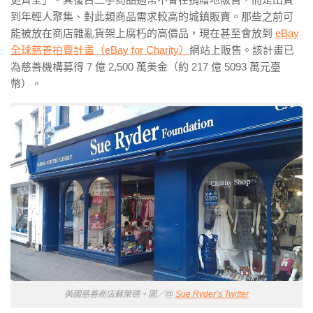
到年輕人聚集、對此類商品需求較高的城鎮販賣。那些之前可
能被放在商店雜亂貨架上腐朽的高價品，現在甚至會放到
eBay
全球慈善拍賣計畫（eBay for Charity）
網站上販售。該計畫已
為慈善機構募得 7 億 2,500 萬美金（約 217 億 5093 萬元臺
幣）。
英國慈善商店蘇萊德。圖／@
Sue Ryder’s Twitter