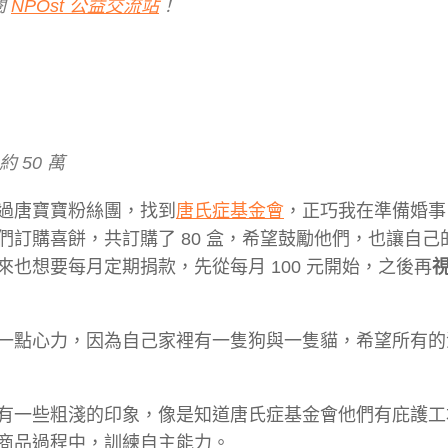
閱
NPOst 公益交流站
！
 50 萬
過唐寶寶粉絲團，找到
唐氏症基金會
，正巧我在準備婚事
訂購喜餅，共訂購了 80 盒，希望鼓勵他們，也讓自己
也想要每月定期捐款，先從每月 100 元開始，之後再
一點心力，因為自己家裡有一隻狗與一隻貓，希望所有的
有一些粗淺的印象，像是知道唐氏症基金會他們有庇護工
商品過程中，訓練自主能力。