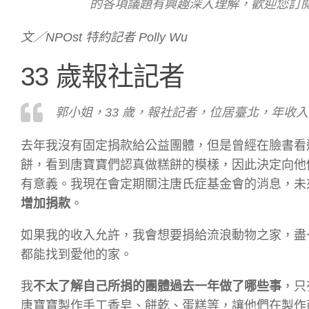
的各項議題有興趣深入理解，歡迎您訂
文／NPOst 特約記者 Polly Wu
33 歲報社記者
郭小姐，33 歲，報社記者，位居臺北，年收入約
去年我沒有固定捐款給公益團體，但是曾經在臉書看
餅，看到唐寶寶們認真做糕餅的模樣，因此決定向他們
有意義。我現在會定期關注唐氏症基金會的消息，未來
增加捐款
。
如果我的收入允許，我會想要捐給流浪動物之家，盡
都能找到愛他的家。
我
不太了解自己所捐的團體過去一年做了哪些事
，只
唐寶寶製作手工香皂、餅乾、蛋糕等，讓他們在製作