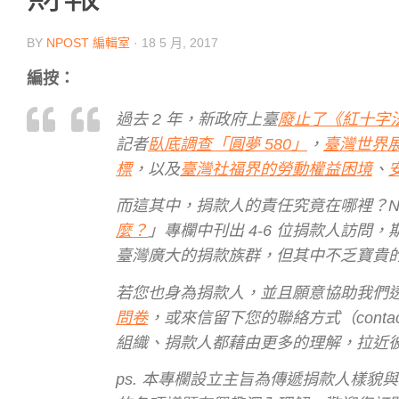
BY
NPOST 編輯室
·
18 5 月, 2017
編按：
過去 2 年，新政府上臺
廢止了《紅十字
記者
臥底調查「圓夢 580」
，
臺灣世界
標
，以及
臺灣社福界的勞動權益困境
、
而這其中，捐款人的責任究竟在哪裡？N
麼？
」專欄中刊出 4-6 位捐款人訪
臺灣廣大的捐款族群，但其中不乏寶貴
若您也身為捐款人，並且願意協助我們透
問卷
，或來信留下您的聯絡方式（contac
組織、捐款人都藉由更多的理解，拉近
ps. 本專欄設立主旨為傳遞捐款人樣