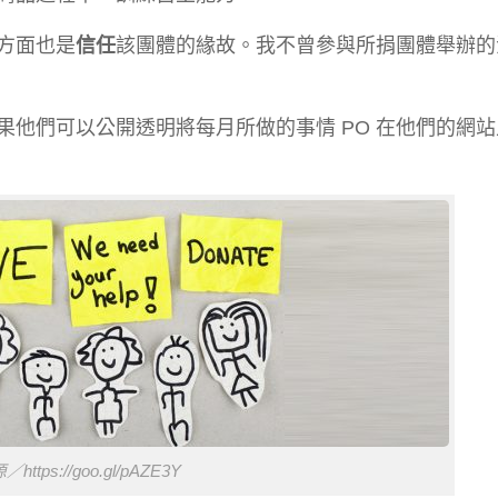
方面也是
信任
該團體的緣故。我不曾參與所捐團體舉辦的
果他們可以公開透明將每月所做的事情 PO 在他們的網
ttps://goo.gl/pAZE3Y