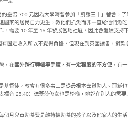
不一定
月約臺幣 700 元因為大學時曾參加「飢餓三十」營會，
遠國家的居民自力更生，教他們抓魚而非一直給他們魚吃
需要 10 年至 15 年發展當地社區，因此會繼續支持
，因有固定收入所以不覺得負擔，但現在到英國讀書，捐款
灣，在
國外跨行轉帳等手續，有一定程度的不方便
，有一
是基督徒，教會有很多事工是從最根本去幫助人。耶穌也
福音 25:40）德蕾莎修女也是榜樣，她說在別人的需要
每個月兒童助養費是維持被助養的孩子以及他家人的生活