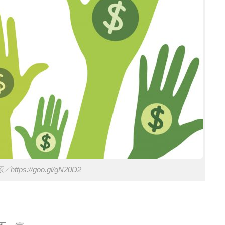
ttps://goo.gl/gN20D2