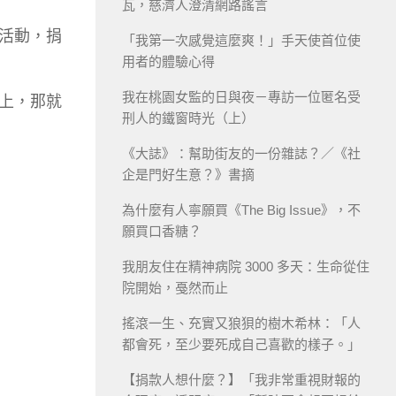
瓦，慈濟人澄清網路謠言
活動，捐
「我第一次感覺這麼爽！」手天使首位使
用者的體驗心得
我在桃園女監的日與夜－專訪一位匿名受
站上，那就
刑人的鐵窗時光（上）
《大誌》：幫助街友的一份雜誌？／《社
企是門好生意？》書摘
為什麼有人寧願買《The Big Issue》，不
願買口香糖？
我朋友住在精神病院 3000 多天：生命從住
院開始，戞然而止
搖滾一生、充實又狼狽的樹木希林：「人
都會死，至少要死成自己喜歡的樣子。」
【捐款人想什麼？】「我非常重視財報的