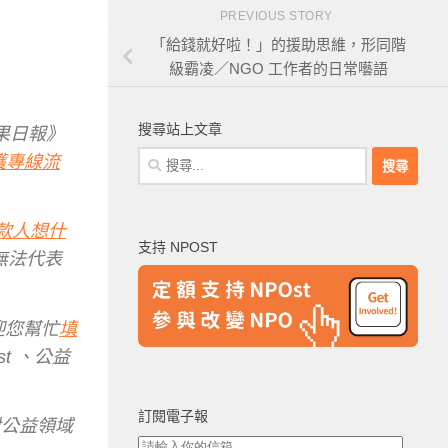
PREVIOUS STORY
「給錢就好啦！」的援助思維，形同階
級霸凌／NGO 工作者的日常囈語
搜尋站上文章
果日報》
搜
保護專線流
尋
關
鍵
款人想什
支持 NPOST
字:
無法代表
迎您幫忙
填
t 、公益
訂閱電子報
對公益領域