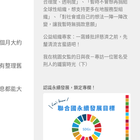
合理度、透明度」、「暫時不會想再捐給
全球性組織，想支持更多在地服務型組
織」、「對社會或自己的想法一陣一陣改
變，讓我暫時無捐款意願」
公益組織專家：一窩蜂批評慈濟之前，先
個月大約
釐清流言蜚語吧！
我在桃園女監的日與夜－專訪一位匿名受
刑人的鐵窗時光（下）
有整理舊
認識永續發展，鎖定專欄！
息都能大