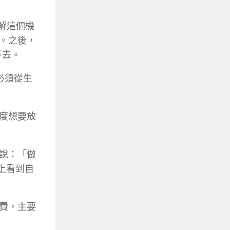
了解這個機
。之後，
下去。
必須從生
度想要放
說：「做
上看到自
費，主要