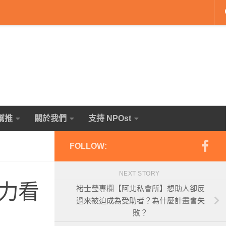
幫推
關於我們
支持 NPOst
FOLLOW:
NEXT STORY
力看
褚士瑩專欄【阿北私會所】想助人卻反
過來被迫成為受助者？為什麼計畫會失
敗？