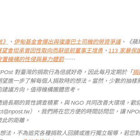
法》
、
伊甸基金會爆出與復康巴士司機的勞資爭議
、《蘋
展望會坦承曾因性取向而辭退前董事
王增勇
、
113 家暴
安置機構的性侵與暴力體罰
⋯⋯
POst 對臺灣的捐款行為倍感好奇，因此每月定期於「
捐
問，期望進一步了解每個人捐款時的想法。當然，少數的抽樣
的建議方向，值得機構團體思考。
過長期的質性調查積累，與 NGO 共同改善大環境，歡
t@npost.tw），我們將在您方便的時間訪問您，讓 NPOs
彼此的距離。
貌與想法，不為追究各種捐款人回饋或進行獨立報導，若您