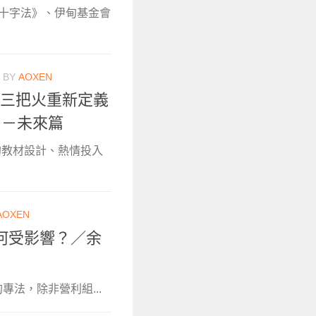
紅十字法》、伊甸基金會
BY
AOXEN
，三把火重新定義
）－未來篇
的教材設計、熱情投入
AOXEN
何受影響？／余
法，除非營利組...