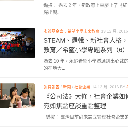
編按： 過去 2 年，新政府上臺廢止了《
爆出與...
永齡基金會：希望小學未來教育
19 12 月, 2016
STEAM、邏輯、新社會人格
教育／希望小學專題系列（6
過去 10 年，永齡希望小學透過別出心裁
的在地大...
免費報告
/
新聞
/
社會企業
14 12 月, 2016
BY
《公司法》大修，社會企業如
宛如焦點座談重點整理
編按： 臺灣目前尚未設立管理社會企業的專