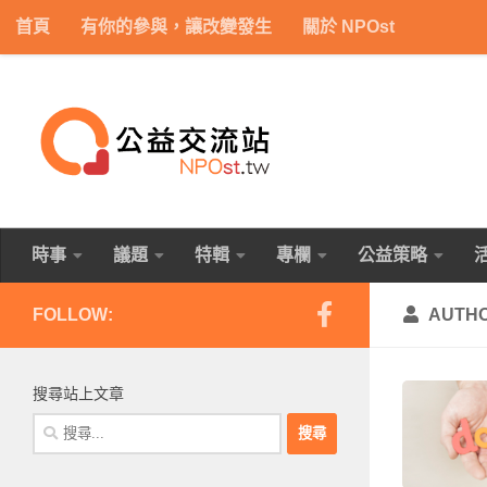
首頁
有你的參與，讓改變發生
關於 NPOst
Skip to content
時事
議題
特輯
專欄
公益策略
FOLLOW:
AUTH
搜尋站上文章
搜
尋
關