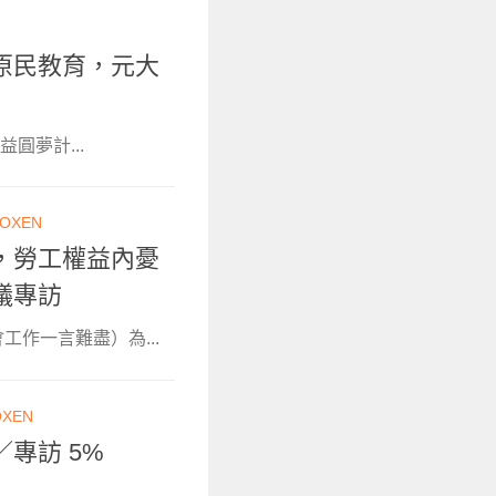
原民教育，元大
益圓夢計...
OXEN
，勞工權益內憂
議專訪
作一言難盡）為...
OXEN
專訪 5%