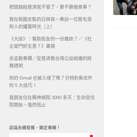
把錢捐給慈濟就不管了，算不算做善事？
我在桃園女監的日與夜－專訪一位匿名受
刑人的鐵窗時光（上）
《大誌》：幫助街友的一份雜誌？／《社
企是門好生意？》書摘
余孟勳專欄／從慈濟看台灣公益組織的財
務透明
你的 Gmail 也被入侵了嗎？分辨釣魚信件
的 5 大技巧！
我朋友住在精神病院 3000 多天：生命從住
院開始，戞然而止
認識永續發展，鎖定專欄！