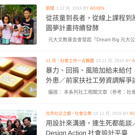
新聞
1 12 月, 2016
BY
AOXEN
從孩童到長者，從線上課程到
圓夢計畫持續發酵
元大文教基金會發起「Dream Big 元大公
11 月：社會工作一言難盡
23 11 月, 2016
BY
A
暴力、回捐、風險加給未給付
外患／前家扶社工勞資調解爭
編按： 本系列社工相關文章（參考：社會工
北市社企之都
/
社會企業
10 11 月, 2016
BY
A
用設計來溝通，連生死都能談／
Design Action 社會設計平臺