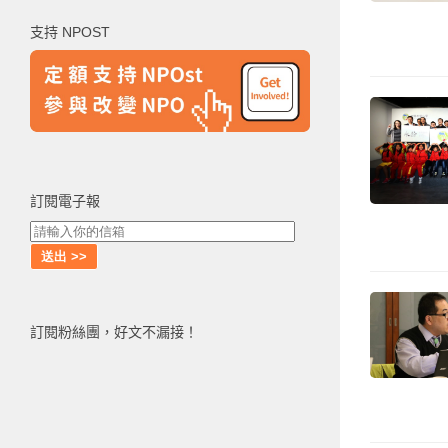
鍵
支持 NPOST
字:
訂閱電子報
訂閱粉絲團，好文不漏接！