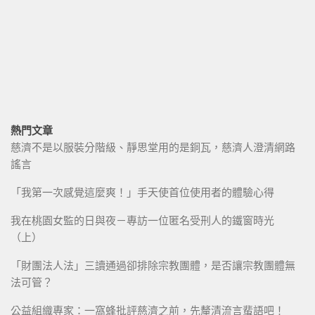
熱門文章
慈濟不是以服裝分階級、靜思堂用的是銅瓦，慈濟人澄清網路
謠言
「我第一次感覺這麼爽！」手天使首位使用者的體驗心得
我在桃園女監的日與夜－專訪一位匿名受刑人的鐵窗時光
（上）
「財團法人法」三讀通過卻排除宗教團體，是否讓宗教團體無
法可管？
公益組織專家：一窩蜂批評慈濟之前，先釐清流言蜚語吧！