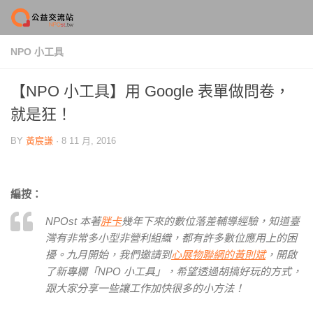
Skip to content
NPO 小工具
【NPO 小工具】用 Google 表單做問卷，
就是狂！
BY
黃宸謙
·
8 11 月, 2016
編按：
NPOst 本著
胖卡
幾年下來的數位落差輔導經驗，知道臺
灣有非常多小型非營利組織，都有許多數位應用上的困
擾。九月開始，我們邀請到
心展物聯網的黃則斌
，開啟
了新專欄「NPO 小工具」，希望透過胡搞好玩的方式，
跟大家分享一些讓工作加快很多的小方法！