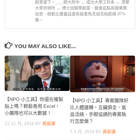
創意留下。＿＿師大附中 → 成功大學工科系 → 清華
大學奈微所 → 博士班輟學創業，最後這點與蘋果賈
伯思、微軟比爾蓋茲還有臉書馬克祖克柏起碼 87%
像。
YOU MAY ALSO LIKE...
【NPO 小工具】你還在複製
【NPO 小工具】專案團隊好
貼上嗎？輕鬆善用 Excel，
比人體運轉，五臟俱全、氣
小團隊也可以大數據！
血活絡、手眼協調的專案執
行怎麼做？
22 11 月, 2016
BY
黃宸謙
7 3 月, 2019
BY
黃宸謙