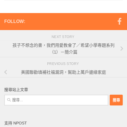
FOLLOW:
NEXT STORY
孩子不想念的書，我們用愛教會了／希望小學專題系列
（1）－簡介篇
PREVIOUS STORY
美國聯勸填補社福漏洞，幫助上萬戶邊緣家庭
搜尋站上文章
搜
尋
關
鍵
支持 NPOST
字: