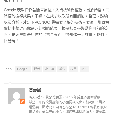
Google 表單操作著簡單易懂、入門技術門檻低、易於傳播，同
時便於檢視成果。不過，在成功收取所有回饋後，整理、歸納
以及分析，才是 NPO/NGO 最需要了解的技術。要從一堆原始
資料中整理出你需要知道的結果，根據結果來變動你目前的策
略，是表單能帶給你的最寶貴東西。欲知進一步詳情，我們下
回分曉！
Tags:
Google+
問卷
小工具
數位
表單
調查
黃宸謙
嗨大家好，我是黃宸謙，2015 年成立心展物聯網，
希望一年內改變臺灣的小額捐款文化，很明顯，看來
還需要一點時間。同時也希望 NGO/NPO 將最有限資
源都放在最重要的地方，讓痛苦與消耗過去，智慧與