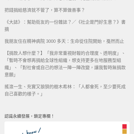
把錢捐給慈濟就不管了，算不算做善事？
《大誌》：幫助街友的一份雜誌？／《社企是門好生意？》書
摘
我朋友住在精神病院 3000 多天：生命從住院開始，戞然而止
【捐款人想什麼？】「我非常重視財報的合理度、透明度」、
「暫時不會想再捐給全球性組織，想支持更多在地服務型組
織」、「對社會或自己的想法一陣一陣改變，讓我暫時無捐款
意願」
搖滾一生、充實又狼狽的樹木希林：「人都會死，至少要死成
自己喜歡的樣子。」
認識永續發展，鎖定專欄！