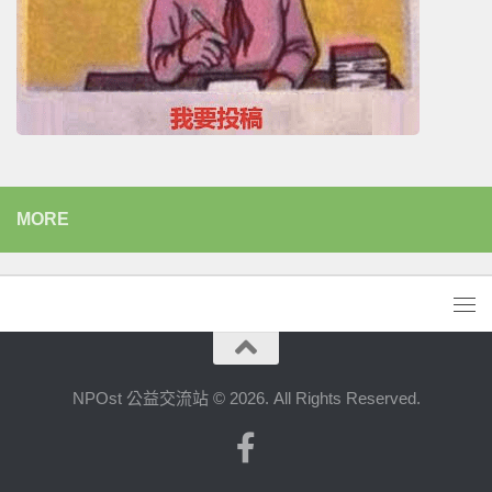
MORE
NPOst 公益交流站 © 2026. All Rights Reserved.