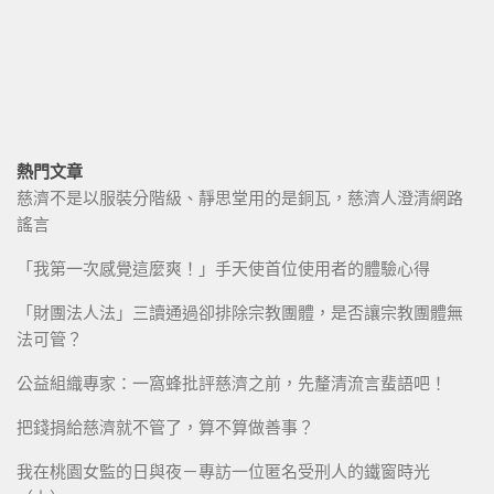
熱門文章
慈濟不是以服裝分階級、靜思堂用的是銅瓦，慈濟人澄清網路
謠言
「我第一次感覺這麼爽！」手天使首位使用者的體驗心得
「財團法人法」三讀通過卻排除宗教團體，是否讓宗教團體無
法可管？
公益組織專家：一窩蜂批評慈濟之前，先釐清流言蜚語吧！
把錢捐給慈濟就不管了，算不算做善事？
我在桃園女監的日與夜－專訪一位匿名受刑人的鐵窗時光