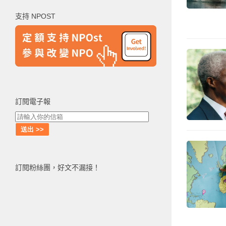
鍵
支持 NPOST
字:
訂閱電子報
訂閱粉絲團，好文不漏接！