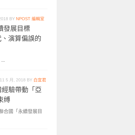
2018
BY
NPOST 編輯室
續發展目標
代、演算偏誤的
..
11 5 月, 2018
BY
白宜君
灣經驗帶動「亞
束缚
聯合國「永續發展目