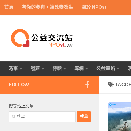
首頁
有你的參與，讓改變發生
關於 NPOst
Skip to content
時事
議題
特輯
專欄
公益策略
FOLLOW:
TAGG
搜尋站上文章
搜
尋
關