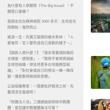
為什麼有人寧願買《The Big Issue》，不
願買口香糖？
我朋友住在精神病院 3000 多天：生命從住
院開始，戞然而止
搖滾一生、充實又狼狽的樹木希林：「人
都會死，至少要死成自己喜歡的樣子。」
【捐款人想什麼？】「我非常重視財報的
合理度、透明度」、「暫時不會想再捐給
全球性組織，想支持更多在地服務型組
織」、「對社會或自己的想法一陣一陣改
變，讓我暫時無捐款意願」
公益組織專家：一窩蜂批評慈濟之前，先
釐清流言蜚語吧！
「財團法人法」三讀通過卻排除宗教團
體，是否讓宗教團體無法可管？