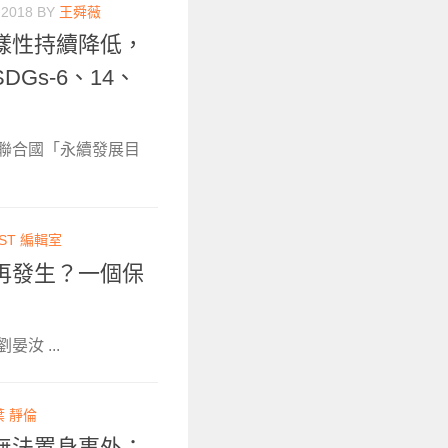
 2018
BY
王舜薇
樣性持續降低，
Gs-6、14、
聯合國「永續發展目
ST 編輯室
再發生？一個保
晏汝 ...
葉 靜倫
無法置身事外：