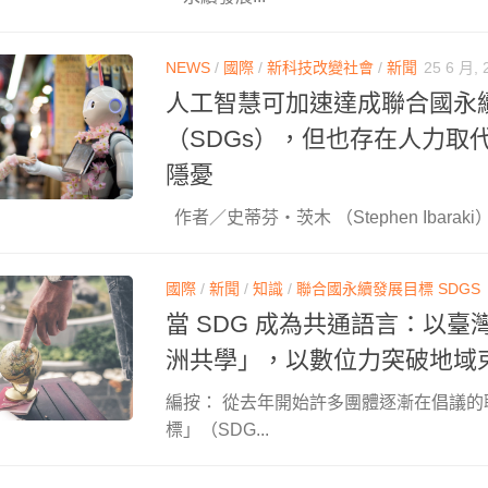
NEWS
/
國際
/
新科技改變社會
/
新聞
25 6 月, 
人工智慧可加速達成聯合國永
（SDGs），但也存在人力取
隱憂
作者／史蒂芬‧茨木 （Stephen Ibaraki）.
國際
/
新聞
/
知識
/
聯合國永續發展目標 SDGS
當 SDG 成為共通語言：以臺
洲共學」，以數位力突破地域
編按： 從去年開始許多團體逐漸在倡議的
標」（SDG...