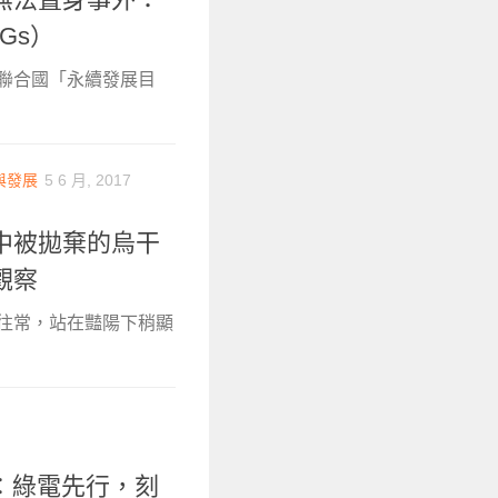
Gs）
聯合國「永續發展目
與發展
5 6 月, 2017
中被拋棄的烏干
觀察
如往常，站在豔陽下稍顯
婷：綠電先行，刻