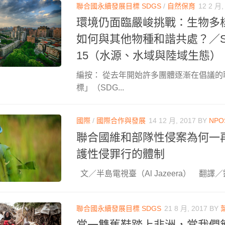
聯合國永續發展目標 SDGS
/
自然保育
12 2 月,
環境仍面臨嚴峻挑戰：生物多
如何與其他物種和諧共處？／SD
15（水源、水域與陸域生態）
編按： 從去年開始許多團體逐漸在倡議的
標」（SDG...
國際
/
國際合作與發展
14 12 月, 2017
BY
NPO
聯合國維和部隊性侵案為何一
護性侵罪行的體制
文／半島電視臺（Al Jazeera） 翻譯／劉
聯合國永續發展目標 SDGS
21 8 月, 2017
BY
當一雙舊鞋踏上非洲，當我們