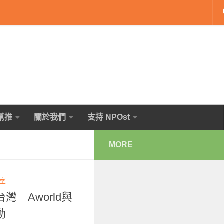
幫推
關於我們
支持 NPOst
MORE
輯室
 Aworld與
動