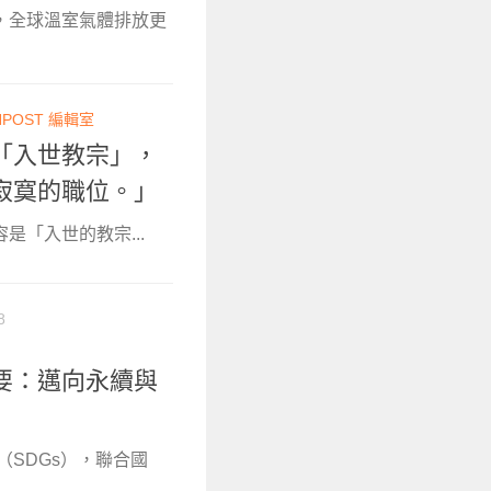
，全球溫室氣體排放更
NPOST 編輯室
「入世教宗」，
寂寞的職位。」
「入世的教宗...
8
要：邁向永續與
（SDGs），聯合國