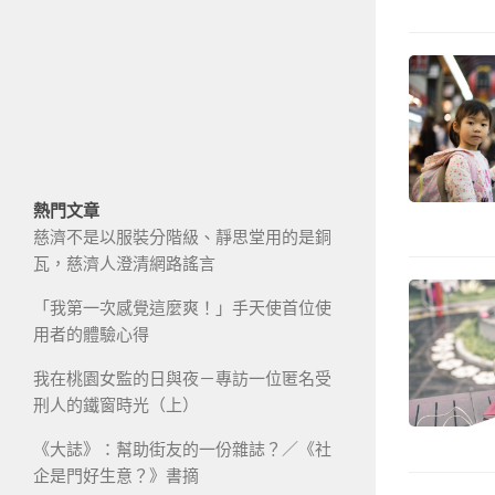
熱門文章
慈濟不是以服裝分階級、靜思堂用的是銅
瓦，慈濟人澄清網路謠言
「我第一次感覺這麼爽！」手天使首位使
用者的體驗心得
我在桃園女監的日與夜－專訪一位匿名受
刑人的鐵窗時光（上）
《大誌》：幫助街友的一份雜誌？／《社
企是門好生意？》書摘