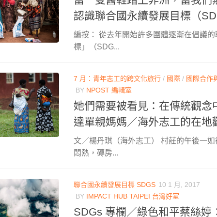
認識聯合國永續發展目標（SD
編按： 從去年開始許多團體逐漸在倡議的
標」（SDG...
7 月：青年志工的跨文化旅行
/
國際
/
國際合作
BY
NPOST 編輯室
她們需要被看見：在傳統觀念
達單親媽媽／海外志工的在地
文／楊丹琪（海外志工） 村莊的午後一
悶熱，磚房...
聯合國永續發展目標 SDGS
10 1 月, 2017
BY
IMPACT HUB TAIPEI 台灣好室
SDGs 專欄／綠色和平蔡絲