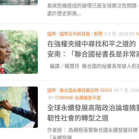
氣候危機造成的破壞已是全球廣泛性問題
處於歷史新高...
國際
/
國際合作與發展
/
新聞
5 9 月, 2018
BY
在強權夾縫中尋找和平之道的
安南：「聯合國祕書長是非常
編譯／賴慧玲 聯合國的祕書長常被人形容是
國際
/
聯合國永續發展目標 SDGS
24 7 月, 201
BY
CSRONE 永續報告平臺
全球永續發展高階政治論壇摘
韌性社會的轉型之道
作者按： 為積極落實聯合國永續發展目標
「永續發展...