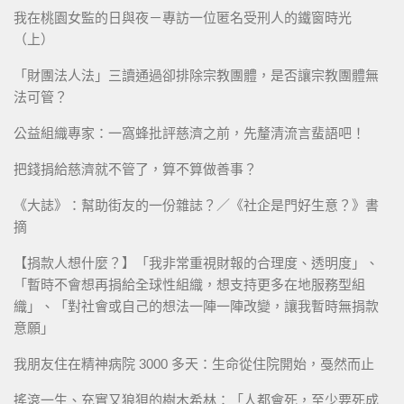
我在桃園女監的日與夜－專訪一位匿名受刑人的鐵窗時光
（上）
「財團法人法」三讀通過卻排除宗教團體，是否讓宗教團體無
法可管？
公益組織專家：一窩蜂批評慈濟之前，先釐清流言蜚語吧！
把錢捐給慈濟就不管了，算不算做善事？
《大誌》：幫助街友的一份雜誌？／《社企是門好生意？》書
摘
【捐款人想什麼？】「我非常重視財報的合理度、透明度」、
「暫時不會想再捐給全球性組織，想支持更多在地服務型組
織」、「對社會或自己的想法一陣一陣改變，讓我暫時無捐款
意願」
我朋友住在精神病院 3000 多天：生命從住院開始，戞然而止
搖滾一生、充實又狼狽的樹木希林：「人都會死，至少要死成