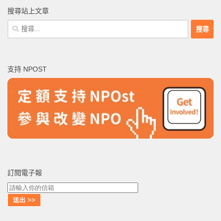
搜尋站上文章
搜
尋
關
鍵
支持 NPOST
字:
訂閱電子報