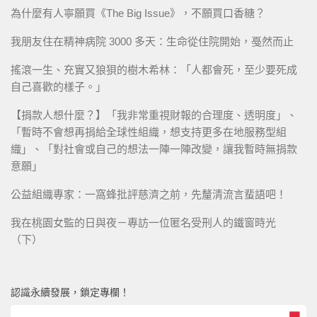
為什麼有人寧願買《The Big Issue》，不願買口香糖？
我朋友住在精神病院 3000 多天：生命從住院開始，戞然而止
搖滾一生、充實又狼狽的樹木希林：「人都會死，至少要死成
自己喜歡的樣子。」
【捐款人想什麼？】「我非常重視財報的合理度、透明度」、
「暫時不會想再捐給全球性組織，想支持更多在地服務型組
織」、「對社會或自己的想法一陣一陣改變，讓我暫時無捐款
意願」
公益組織專家：一窩蜂批評慈濟之前，先釐清流言蜚語吧！
我在桃園女監的日與夜－專訪一位匿名受刑人的鐵窗時光
（下）
認識永續發展，鎖定專欄！