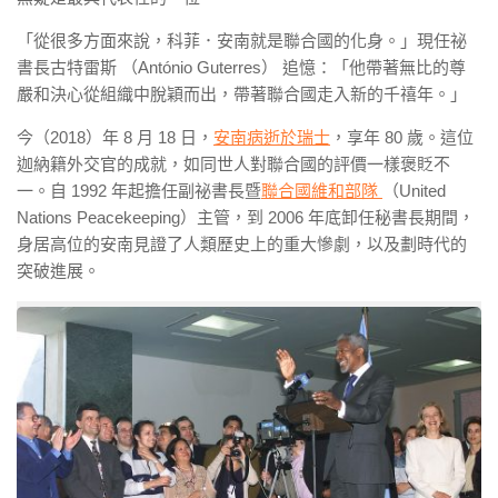
「從很多方面來說，科菲．安南就是聯合國的化身。」現任祕
書長古特雷斯 （António Guterres） 追憶：「他帶著無比的尊
嚴和決心從組織中脫穎而出，帶著聯合國走入新的千禧年。」
今（2018）年 8 月 18 日，
安南病逝於瑞士
，享年 80 歲。這位
迦納籍外交官的成就，如同世人對聯合國的評價一樣褒貶不
一。自 1992 年起擔任副祕書長暨
聯合國維和部隊
（United
Nations Peacekeeping）主管，到 2006 年底卸任秘書長期間，
身居高位的安南見證了人類歷史上的重大慘劇，以及劃時代的
突破進展。