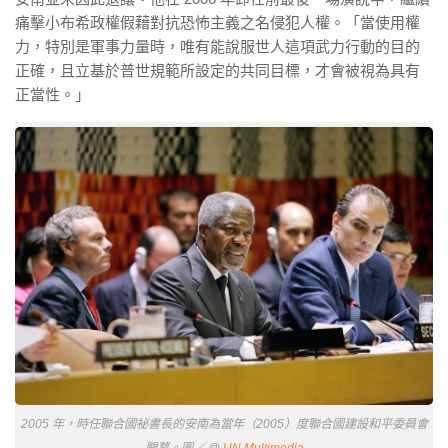
痛擊小布希政權假藉對抗恐怖主義之名侵犯人權。「當使用權
力，特別是軍事力量時，唯有能說服世人這項武力行動的目的
正確，且立基於普世規範所設定的共同目標，才會被視為具有
正當性。」
2005 年，時任聯合國祕書長的安南為當年（2005）度聯合國建設和平委員會