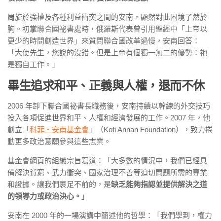
周旋於強權及各種利益衝突之間的安南，顯然對此困境了然於
胸。初掌聯合國祕書處時，俄羅斯代表曾引用聖經中「上帝以
更少的時間創造世界」來質問聯合國改革過慢，安南回答：
「大使先生，您說的沒錯。但是上帝有個獨一無二的優勢：祂
是獨自工作。」
畢生追求和平、正義與人權，
退而不休
2006 年卸下聯合國祕書長職務後，安南持續以幹練的外交技巧
投入各項促進世界和平、人權和經濟發展的工作。2007 年，他
創立「
科菲・安南基金會
」（Kofi Annan Foundation），致力捲
動更多政治意願參與這些志業。
基金會網頁的組織宗旨寫道：「大多數的情況中，我們已經具
備解決貧窮、武力衝突、國家治理不善等迫切問題所需的專業
和證據。讓我們裹足不前的，是
缺乏能夠指認並提供解決之道
的領導力或政治決心。
」
安南在 2000 年的一場演講中簡述他的哲學：「我們學到，權力