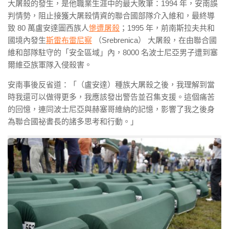
大屠殺的發生，是他職業生涯中的最大敗筆：1994 年，安南誤
判情勢，阻止接獲大屠殺情資的聯合國部隊介入維和，最終導
致 80 萬盧安達圖西族人
慘遭屠殺
；1995 年，前南斯拉夫共和
國境內發生
斯雷布雷尼察
（Srebrenica） 大屠殺，在由聯合國
維和部隊駐守的「安全區域」內，8000 名波士尼亞男子遭到塞
爾維亞族軍隊入侵殺害。
安南事後反省道：「（盧安達）種族大屠殺之後，我理解到當
時我還可以做得更多，我應該發出警告並召集支援。這個痛苦
的回憶，連同波士尼亞與赫塞哥維納的記憶，影響了我之後身
為聯合國祕書長的諸多思考和行動。」