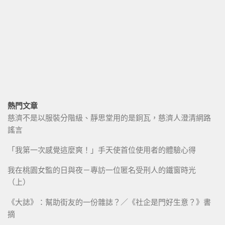
熱門文章
慈濟不是以服裝分階級、靜思堂用的是銅瓦，慈濟人澄清網路
謠言
「我第一次感覺這麼爽！」手天使首位使用者的體驗心得
我在桃園女監的日與夜－專訪一位匿名受刑人的鐵窗時光
（上）
《大誌》：幫助街友的一份雜誌？／《社企是門好生意？》書
摘