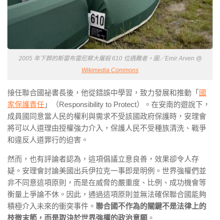
​2005 年下葬的斯雷布雷尼察大屠殺 610 位遇難者。圖／Emir Arven @
Wikimedia Commons
接任聯合國祕書長後，他從錯誤中學習，致力發展和推動「
國
家保護責任
」（Responsibility to Protect）。在安南的遊說下，
成員國同意當人民的權利與需求不受該國政府保護時，安理會
將可以人道理由授權強力介入，保護人民不受種族清洗、戰爭
和違反人道罪行的迫害。
然而，也有評論者認為，這項倡議立意良善，效果卻令人存
疑。安理會討論美國出兵伊拉克一事即是明例。世界強權們並
非不同意這項原則，而是在威脅的嚴重度、比例、成功機會等
衡量上爭論不休。因此，通過這項原則並無法確保聯合國能夠
積極介入未來的衝突事件。
聯合國不作為的關鍵不是法律上的
枝微末節，而是取決於世界強權的政治意願
。