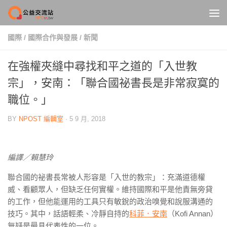
Skip to content
國際
/
國際合作與發展
/
新聞
在強權夾縫中尋找和平之道的「入世教
宗」，安南：「聯合國祕書長是非常寂寞的
職位。」
BY
NPOST 編輯室
·
5 9 月, 2018
編譯／賴慧玲
聯合國的祕書長常被人形容是「入世的教宗」：充滿道德權
威、看顧眾人，但缺乏任何實權。維持國際和平是他責無旁貸
的工作，但他能運用的工具只有敏銳的政治嗅覺和說服溝通的
技巧。其中，話語輕柔、冷靜自持的
科菲．安南
（Kofi Annan）
無疑是最具代表性的一位。