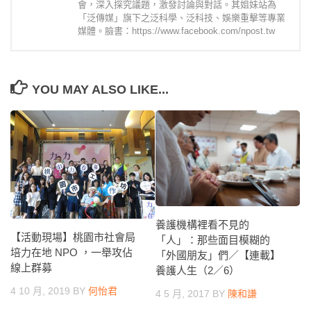
會，深入探究議題，激發討論與對話。其姐妹站為
「泛傳媒」旗下之泛科學、泛科技、娛樂重擊等專業
媒體。臉書：https://www.facebook.com/npost.tw
YOU MAY ALSO LIKE...
養護機構裡看不見的
【活動現場】桃園市社會局
「人」：那些面目模糊的
培力在地 NPO ，一舉攻佔
「外國朋友」們／【連載】
線上群募
養護人生（2／6）
4 10 月, 2019
BY
何怡君
4 5 月, 2017
BY
陳和謙