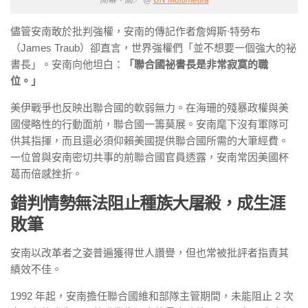
開幕。圖／ @
UN Multimedia
儘管安南敢於批判強權，安南的傳記作者詹姆斯∙特勞布
（James Traub）卻直言，世界強權們「並不想要一個強大的祕
書長」。安南向他坦白：
「聯合國祕書長是非常寂寞的職
位。」
美伊戰爭也反映出聯合國的軟弱無力。在海珊的殘暴政權與美
國侵略性的行動面前，聯合國一籌莫展。安南麾下沒有軍隊可
供其指揮，而且還必須仰賴美國提供聯合國所需的大筆經費。
一位曾與安南密切共事的前聯合國官員透露，安南常因美國杯
葛而倍感挫折。
錯判情勢無法阻止種族大屠殺，成生涯
敗筆
安南以改革者之姿普遍獲得世人讚譽，但也常被批評者指責其
績效不佳。
1992 年起，安南擔任聯合國維和部隊主管期間，未能阻止 2 次