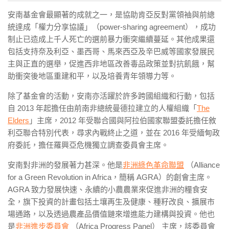
安南基金會最顯著的成就之一，是協助肯亞反對黨領袖與前總
統達成「權力分享協議」（power-sharing agreement），成功
制止已造成上千人死亡的選前暴力衝突繼續蔓延。其他成果還
包括支持奈及利亞、墨西哥、馬來西亞及辛巴威等國家發展民
主與正直的選舉，促進西非地區改善毒品政策並對抗飢餓，幫
助衝突後地區重建和平，以及培養青年領導力等。
除了基金會的活動，安南亦活躍於許多跨國組織和行動，包括
自 2013 年起擔任由前南非總統曼德拉建立的人權組織「
The
Elders
」主席，2012 年受聯合國與阿拉伯國家聯盟委託擔任敘
利亞聯合特別代表，尋求內戰終止之道，並在 2016 年受緬甸政
府委託，擔任羅興亞危機獨立調查委員會主席。
安南對非洲的發展著力甚深。他是
非洲綠色革命聯盟
（Alliance
for a Green Revolution in Africa，簡稱 AGRA）的創會主席。
AGRA 致力發展快速、永續的小農農業來促進非洲的糧食安
全，旗下投資的計畫包括土壤再生及健康、種籽改良、擴展市
場通路，以及透過農產品價值鏈來增進能力建構與投資。他也
是
非洲進步委員會
（Africa Progress Panel） 主席，該委員會