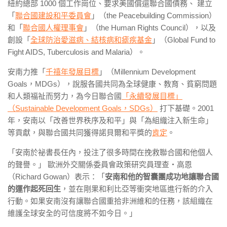
紐約總部 1000 個工作崗位、要求美國償還聯合國債務、 建立
「
聯合國建設和平委員會
」（the Peacebuilding Commission）
和「
聯合國人權理事會
」（the Human Rights Council），以及
創設「
全球防治愛滋病、結核病和瘧疾基金
」（Global Fund to
Fight AIDS, Tuberculosis and Malaria）。
安南力推「
千禧年發展目標
」（Millennium Development
Goals，MDGs），說服各國共同為全球健康、教育、貧窮問題
和人類福祉而努力，為今日聯合國
「永續發展目標」
（Sustainable Development Goals，SDGs）
打下基礎。2001
年，安南以「改善世界秩序及和平」與「為組織注入新生命」
等貢獻，與聯合國共同獲得諾貝爾和平獎的
肯定
。
「安南於祕書長任內，投注了很多時間在挽救聯合國和他個人
的聲譽。」 歐洲外交關係委員會政策研究員理查・高恩
（Richard Gowan）表示：「
安南和他的智囊團成功地讓聯合國
的運作起死回生
，並在剛果和利比亞等衝突地區進行新的介入
行動。如果安南沒有讓聯合國重拾非洲維和的任務，該組織在
維護全球安全的可信度將不如今日。」