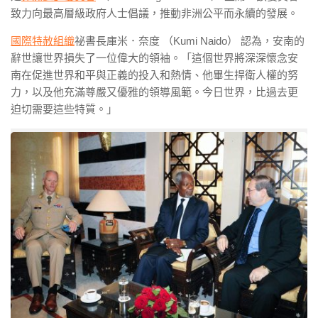
致力向最高層級政府人士倡議，推動非洲公平而永續的發展。
國際特赦組織
祕書長庫米．奈度 （Kumi Naido） 認為，安南的
辭世讓世界損失了一位偉大的領袖。「這個世界將深深懷念安
南在促進世界和平與正義的投入和熱情、他畢生捍衛人權的努
力，以及他充滿尊嚴又優雅的領導風範。今日世界，比過去更
迫切需要這些特質。」