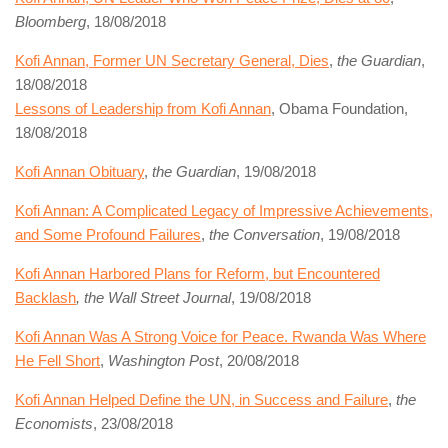
Bloomberg
, 18/08/2018
Kofi Annan, Former UN Secretary General, Dies
,
the Guardian
,
18/08/2018
Lessons of Leadership from Kofi Annan
, Obama Foundation,
18/08/2018
Kofi Annan Obituary
,
the Guardian
, 19/08/2018
Kofi Annan: A Complicated Legacy of Impressive Achievements,
and Some Profound Failures
,
the Conversation
, 19/08/2018
Kofi Annan Harbored Plans for Reform, but Encountered
Backlash
, the Wall Street Journal
, 19/08/2018
Kofi Annan Was A Strong Voice for Peace. Rwanda Was Where
He Fell Short
,
Washington Post
, 20/08/2018
Kofi Annan Helped Define the UN, in Success and Failure
,
the
Economists
, 23/08/2018