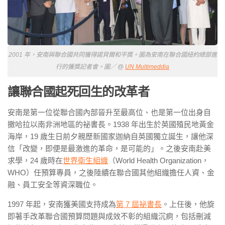
2001 年，安南與聯合國共同獲得諾貝爾和平獎。圖為安南在聯合國紐約總部進
行的獲獎記者會。圖／ @
UN Multimeddia
讓聯合國起死回生的改革者
安南是第一位從聯合國內部晉升至最高位、也是第一位出身自
撒哈拉以南非洲地區的祕書長。1938 年出生於英國殖民地黃金
海岸，19 歲生日前夕親歷新國家迦納自英國獨立誕生，讓他深
信「改變，即便是最激進的革命，是可能的」。之後安南赴美
求學，24 歲時在
世界衛生組織
（World Health Organization，
WHO）任預算專員，之後陸續在聯合國其他組織擔任人資、金
融、員工安全等資深職位。
1997 年起，安南獲美國支持成為
第 7 屆祕書長
。上任後，他旋
即著手改革聯合國預算問題與成效不彰的組織沉痾，包括刪減