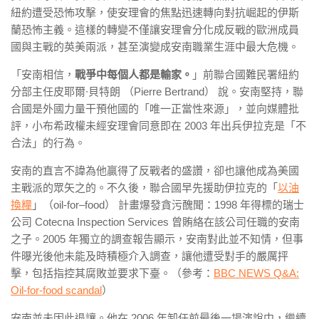
紐約遭受恐怖攻擊，使安理會的焦點迅速轉向對抗崛起的伊斯
蘭恐怖主義。這樣的轉變不僅讓安理會分化成反戰的歐洲成員
國與主戰的英美兩派，甚至演變成安南職業生涯中最大危機。
「安南相信，
戰爭中每個人都是輸家。
」前聯合國難民署紐約
分部主任皮耶爾∙貝特朗 （Pierre Bertrand） 說。安南堅持，聯
合國是外國力量干預他國的「唯一正當性來源」，並向媒體批
評，小布希政權未經安理會同意即在 2003 年出兵伊拉克是「不
合法」的行為。
安南的直言不諱為他贏得了反戰者的盛讚，卻也讓他成為美國
主戰派的眾矢之的。不久後，聯合國早先援助伊拉克的「
以油
換糧
」（oil-for–food） 計畫爆發貪污醜聞：1998 年得標的瑞士
公司 Cotecna Inspection Services 曾賄絡在該公司任職的安南
之子。2005 年獨立的調查報告顯示，安南對此並不知情，但事
件曝光後他未能及時積極介入調查，讓他遭受對手的嚴厲抨
擊，包括指控其腐敗並要求下臺。（參考：
BBC NEWS Q&A:
Oil-for-food scandal
）
安南並未因此退讓。他在 2006 年卸任前最後一場演說中，繼續