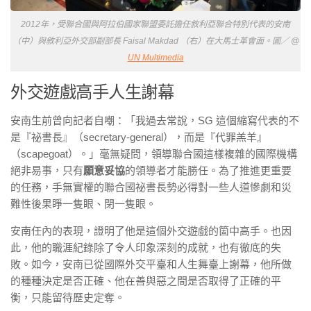
2012年，受聯合國與阿拉伯國家聯盟委託擔任敘利亞聯合特別代表的安南
（中）與敘利亞外交部副部長 Faisal Makdad （右）在大馬士革會面。圖／ @
UN Multimedia
外交遊戲高手人生謝幕
安南生前曾向記者自嘲：「我過去常說，SG 這個縮寫代表的不
是『祕書長』（secretary-general），而是『代罪羔羊』
（scapegoat）。」毫無疑問，領導聯合國這樣複雜的國際機構
絕非易事，只有
願意妥協
的領導者才能勝任。為了推進更重要
的任務，手無實權的聯合國祕書長勢必得對一些人道慘劇和災
難性後果睜一隻眼、閉一隻眼。
安南任內的表現，證明了他是這個外交遊戲的箇中高手。也因
此，他的職涯紀錄除了令人印象深刻的成就，也有徹底的失
敗。如今，安南已從國際外交平臺和人生舞臺上謝幕，他所做
的種種決定是否正確、他在善與惡之間是否取得了正確的平
衡，只能留待歷史定奪。