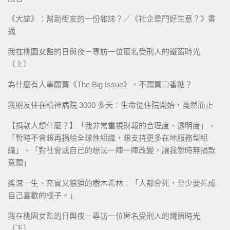
《大誌》：幫助街友的一份雜誌？／《社企是門好生意？》書
摘
我在桃園女監的日與夜－專訪一位匿名受刑人的鐵窗時光
（上）
為什麼有人寧願買《The Big Issue》，不願買口香糖？
我朋友住在精神病院 3000 多天：生命從住院開始，戞然而止
【捐款人想什麼？】「我非常重視財報的合理度、透明度」、
「暫時不會想再捐給全球性組織，想支持更多在地服務型組
織」、「對社會或自己的想法一陣一陣改變，讓我暫時無捐款
意願」
搖滾一生、充實又狼狽的樹木希林：「人都會死，至少要死成
自己喜歡的樣子。」
我在桃園女監的日與夜－專訪一位匿名受刑人的鐵窗時光
（下）