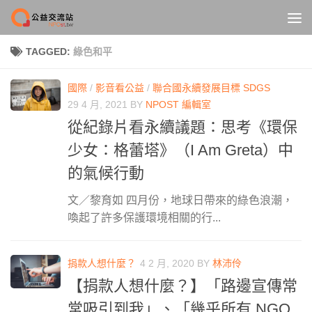
Skip to content
TAGGED:
綠色和平
國際
/
影音看公益
/
聯合國永續發展目標 SDGS
29 4 月, 2021
BY
NPOST 編輯室
從紀錄片看永續議題：思考《環保
少女：格蕾塔》（I Am Greta）中
的氣候行動
文／黎育如 四月份，地球日帶來的綠色浪潮，
喚起了許多保護環境相關的行...
捐款人想什麼？
4 2 月, 2020
BY
林沛伶
【捐款人想什麼？】「路邊宣傳常
常吸引到我」、「幾乎所有 NGO