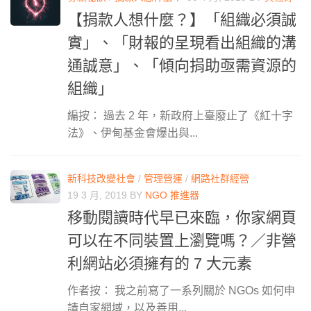
【捐款人想什麼？】「組織必須誠
實」、「財報的呈現看出組織的溝
通誠意」、「傾向捐助亟需資源的
組織」
編按： 過去 2 年，新政府上臺廢止了《紅十字
法》、伊甸基金會爆出與...
新科技改變社會
/
管理營運
/
網路社群經營
19 3 月, 2019
BY
NGO 推進器
移動閱讀時代早已來臨，你家網頁
可以在不同裝置上瀏覽嗎？／非營
利網站必須擁有的 7 大元素
作者按： 我之前寫了一系列關於 NGOs 如何申
請自家網域，以及善用...