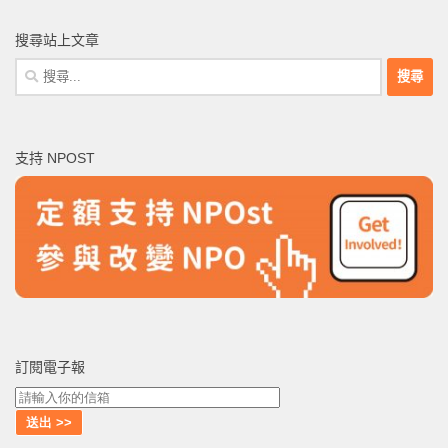
搜尋站上文章
搜
尋
關
鍵
支持 NPOST
字:
訂閱電子報