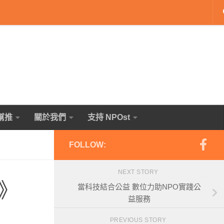
幫推
關於我們
支持 NPOst
FOLLOW:
NEXT STORY
》
當科技結合公益 數位力助NPO實踐公
益服務
PREVIOUS STORY