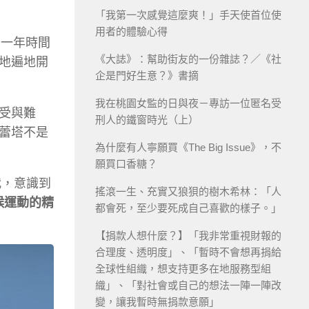
「我第一次感覺這麼爽！」手天使首位使
用者的體驗心得
費一年時間
《大誌》：幫助街友的一份雜誌？／《社
地遍地開
企是門好生意？》書摘
我在桃園女監的日與夜－專訪一位匿名受
受與難
刑人的鐵窗時光（上）
蕾塔不是
為什麼有人寧願買《The Big Issue》，不
願買口香糖？
代，意識到
搖滾一生、充實又狼狽的樹木希林：「人
候運動的精
都會死，至少要死成自己喜歡的樣子。」
【捐款人想什麼？】「我非常重視財報的
合理度、透明度」、「暫時不會想再捐給
全球性組織，想支持更多在地服務型組
織」、「對社會或自己的想法一陣一陣改
變，讓我暫時無捐款意願」