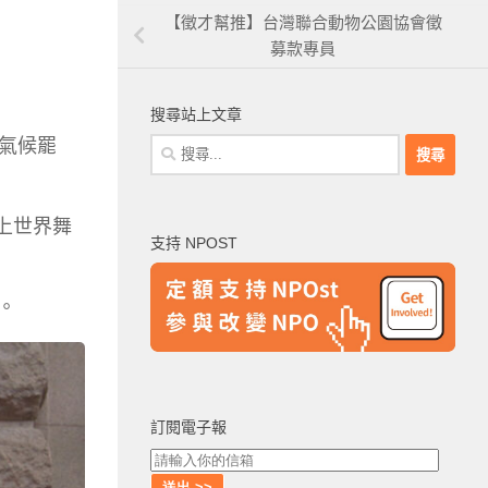
【徵才幫推】台灣聯合動物公園協會徵
募款專員
搜尋站上文章
氣候罷
搜
尋
關
鍵
登上世界舞
支持 NPOST
字:
。
訂閱電子報