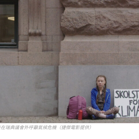
坐在瑞典議會外呼籲氣候危機（捷傑電影提供）