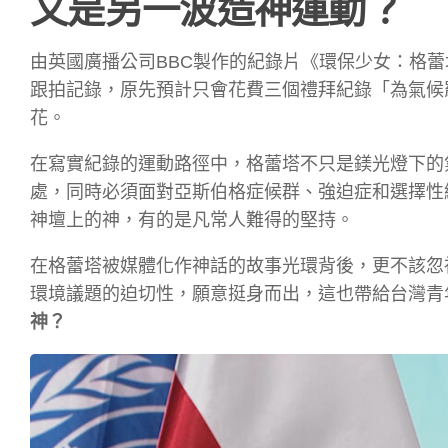
又是另一波造神運動？
由英國廣播公司BBC製作的紀錄片《環保少女：格蕾塔》
跟拍記錄，原先預計只會花費三個禮拜紀錄「為氣候
花。
在寫實紀錄的運動路徑中，格蕾塔不只是鎂光燈下的
處，同時必須面對亞斯伯格症候群、強迫症和選擇性
神壇上的神，有的是凡常人難得的堅持。
在格蕾塔被媒體化作神話的故事光環背後，更不該忽視
環境議題的迫切性，願意挺身而出，這也帶給台灣青
神？