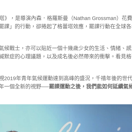
，是導演內森．格羅斯曼（Nathan Grossman）花
罷課」的行動，卻捲起了格蕾塔效應，罷課行動在全球各
氣候戰士，亦可以貼近一個十幾歲少女的生活、情緒、感
緘默症的心理議題，以及成名後必然帶來的衝擊。看見格
2019年青年氣候運動達到高峰的盛況，千禧年後的世
年一個全新的視野──
罷課運動之後，我們能如何延續氣