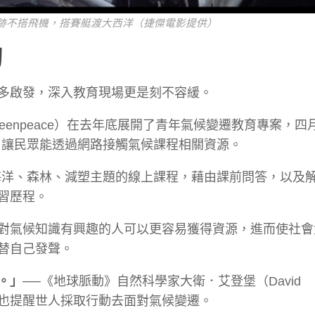
跡不搭飛機，搭賽艇渡大西洋（捷傑電影提供）
動
多啟發，深入教育現場更是刻不容緩。
enpeace）在去年底展開了青年氣候變遷教育專案，四
，讓民眾能透過網路接觸氣候課程相關資源。
活、能源、海洋、森林、減塑主題的線上課程，藉由課前問答，以
習歷程。
對氣候知識有興趣的人可以更容易獲得資源，進而使社會
替自己發聲。
。」
──《地球脈動》自然科學家大衛．艾登堡（David
註解，也提醒世人採取行動去面對氣候變遷。