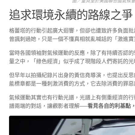
圖／童貝里於美國聯合國氣候會議著
追求環境永續的路線之爭
格蕾塔的行動引起廣大迴響，但卻也遭致許多負面批
曾諷刺過她，只是一個不懂真相就亂喊話的「激進寶
當時各國領袖對氣候運動的反應，除了有持續否認的
量之中，「綠色經濟」似乎成了現階段人們寄託的光
但早年以拍攝紀錄片出身的黃信堯導演，也提出反思
能標章都是一種刺激消費的方式，它去除消費的罪惡
氣候運動其實也有行動光譜，光譜上有側重經濟的行
譜兩端的對話，讓觀影者理解──
看見各自的利基點