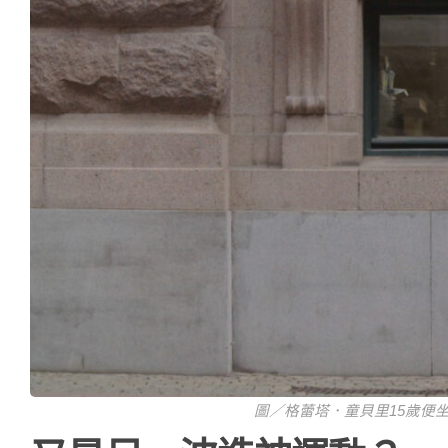
圖／格蕾塔．童貝里15歲便