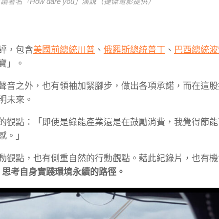
名「How dare you」演說（捷傑電影提供）
評，包含
美國前總統川普
、
俄羅斯總統普丁
、
巴西總統波
寶」。
聲音之外，也有領袖加緊腳步，做出各項承諾，而在這股
明未來。
的觀點：「即使是綠能產業還是在鼓勵消費，我覺得節能
感。」
動觀點，也有側重自然的行動觀點。藉此紀錄片，也有機
，思考自身實踐環境永續的路徑。