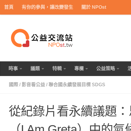
首頁
有你的參與，讓改變發生
關於 NPOst
Skip to content
時事
議題
特輯
專欄
公益策略
國際
/
影音看公益
/
聯合國永續發展目標 SDGS
從紀錄片看永續議題：
（I Am Greta）中的