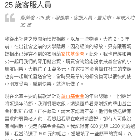
25 歲客服人員
鄭美瑜，25 歲，服務業，客服人員，臺北市，年收入約
35 萬
我從出社會之後開始慢慢捐款，以及一些物資，大約 2、3 年
前，在出社會之前的大學階段，因為經濟的緣故，只有跟著媽
媽捐出已經穿不到的衣服給
家扶基金會
。
此外，我也曾經和弟
弟一起用我們的零用錢合資，購買食物給南投家扶基金會的小
朋友同樂，大概花了 1 萬多元，在家扶基金會擔任社工的堂姐
也有一起幫忙發送食物，當時只是單純的想食物可以很快的使
小朋友受惠、感到快樂，就這麼做了。
現在比較主要的捐款是針對
華山基金會
的年菜認購，一開始是
將近過年時節，我到餐廳吃飯，透過窗戶看見附近的華山基金
會拉起紅布條，正在募款，請大家認購年菜，他們會發送給有
需求的弱勢老人家。我想起我現在吃得這麼好，卻有人可能沒
有團圓飯，便走向基金會捐款。我記得有 600 元與 1200 元的選
擇，我當時選了 600 元的組合，當場填了一些簡單的資料，以