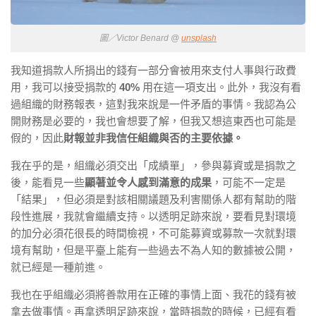
圖／Victor Benard @
unsplash
我知道捐款人所捐出的錢有一部分會被用來支付人事與行政費
用，我可以接受捐款的
40%
用在這一項支出。此外，我沒有看
過組織的財務報表，這對我來說是一件矛盾的事情。我認為公
開財務是必要的，我也會想要了解，但我又想這東西也可能是
假的，因此
財報並非我信任組織與否的主要依據。
我在乎的是，組織必須交出「成績單」，參與募資或是捐款之
後，能看見一些
顯著並令人感到滿意的成果
，可能不一定是
「結果」，但必須是對該相關議題及利害關係人都有幫助的
階
段性進展
，我就會繼續支持。以透明足跡來說，要看見對環境
的加分必須花很長的時間檢視，不可能募資或募款一次就對環
境有幫助，但是平臺上能有一些過去不為人知的數據被公開，
就已經是一種前進。
我也在乎組織必須將善款用在正確的事情上面、我花的錢有被
拿去做事情。再拿透明足跡來說，當時捐款的時候，已經有看