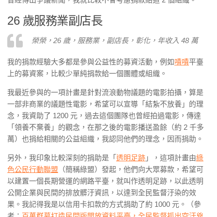
26 歲服務業副店長
榮榮，26 歲，服務業，副店長，彰化，年收入 48 萬
我的捐款經驗大多都是參與公益性的募資活動，例如
嘖嘖
平臺
上的募資案，比較少單純捐款給一個團體或組織。
我最近參與的一項計畫是針對流浪動物議題的電影拍攝，算是
一部非商業的議題性電影，希望可以宣導「結紮不放養」的理
念，我資助了 1200 元，過去這個團隊也曾經拍過電影，傳達
「領養不棄養」的觀念，在那之後的電影播送盈餘（約 2 千多
萬）也捐給相關的公益組織，我認同他們的理念，因而捐助。
另外，我印象比較深刻的捐助是「
透明足跡
」，這項計畫由
綠
色公民行動聯盟
（簡稱綠盟）發起，他們向大眾募款，希望可
以建置一個長期營運的網路平臺，就叫作透明足跡，以此透明
公開企業與民間的排放髒汙資訊，以達到全民監督汙染的效
果。我記得我是以信用卡扣款的方式捐助了約 1000 元。（參
考：
百萬群募打造民間版開放資料平臺，全民監督抓出空汙兇