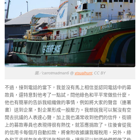
圖／carrotmadman6 @
visualhunt
, CC BY
不過，接到電話的當下，我並沒有馬上相信並認同電話中的募
款員，還特意對他考了一點試，問他綠色和平平常做些什麼，
他也有簡單的告訴我組織做的事情，例如將大家的聲音（連署
書）送到企業，對企業形成一股壓力。我想說我可以幫沒有空
閒去抗議的人表達心聲，加上我也滿常收到他們的信件，街頭
上的募款專員也表現得很有熱忱，就答應捐款了。往後會從我
的信用卡每個月自動扣款，將會附收據讓我報稅用，另外，綠
色和平承諾每年會寄送年報給我，讓我可以知道他們都做了些