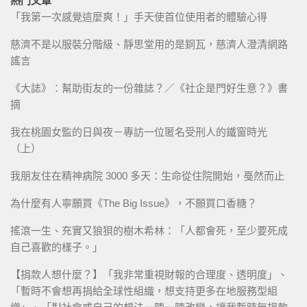
熱門文章
「我第一次感覺這麼爽！」手天使首位使用者的體驗心得
慈濟不是以服裝分階級、靜思堂用的是銅瓦，慈濟人澄清網路
謠言
《大誌》：幫助街友的一份雜誌？／《社企是門好生意？》書
摘
我在桃園女監的日與夜－專訪一位匿名受刑人的鐵窗時光
（上）
我朋友住在精神病院 3000 多天：生命從住院開始，戞然而止
為什麼有人寧願買《The Big Issue》，不願買口香糖？
搖滾一生、充實又狼狽的樹木希林：「人都會死，至少要死成
自己喜歡的樣子。」
【捐款人想什麼？】「我非常重視財報的合理度、透明度」、
「暫時不會想再捐給全球性組織，想支持更多在地服務型組