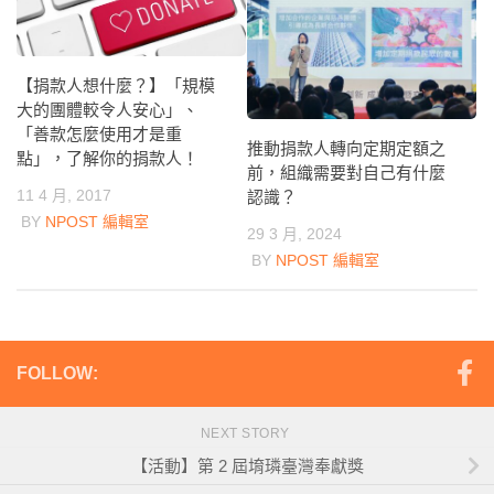
【捐款人想什麼？】「規模
大的團體較令人安心」、
「善款怎麼使用才是重
推動捐款人轉向定期定額之
點」，了解你的捐款人！
前，組織需要對自己有什麼
11 4 月, 2017
認識？
BY
NPOST 編輯室
29 3 月, 2024
BY
NPOST 編輯室
FOLLOW:
NEXT STORY
【活動】第 2 屆堉璘臺灣奉獻獎