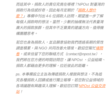
而這其中，捐款人的責任究竟在哪裡？NPOst 對臺灣的
捐款行為倍感好奇，因此每月定期於「
捐款人想什
麼？
」專欄中刊出 4-6 位捐款人訪問，期望進一步了解
每個人捐款時的想法。當然，少數的抽樣無法代表臺灣
廣大的捐款族群，但其中不乏寶貴的建議方向，值得機
構團體思考。
若您也身為捐款人，並且願意協助我們透過長期的質性
調查積累，與 NGO 共同改善大環境，歡迎您幫忙
填問
卷
，或來信留下您的聯絡方式（contact@npost.tw），
我們將在您方便的時間訪問您，讓 NPOst 、公益組織、
捐款人都藉由更多的理解，拉近彼此的距離。
ps. 本專欄設立主旨為傳遞捐款人樣貌與想法，不為追
究各種捐款人回饋或進行獨立報導，若您對公益領域的
各項議題有興趣深入理解，歡迎您訂閱
NPOst 公益交流
站
！