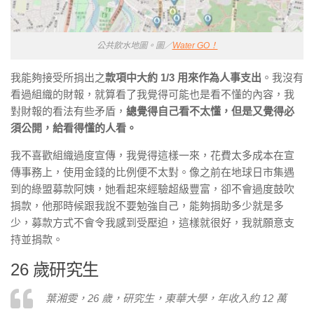
公共飲水地圖。圖／
Water GO！
我能夠接受所捐出之
款項中大約 1/3 用來作為人事支出
。我沒有
看過組織的財報，就算看了我覺得可能也是看不懂的內容，我
對財報的看法有些矛盾，
總覺得自己看不太懂，但是又覺得必
須公開，給看得懂的人看。
我不喜歡組織
過度宣傳
，我覺得這樣一來，花費太多成本在宣
傳事務上，使用金錢的比例便不太對。像之前在地球日市集遇
到的綠盟募款阿姨，她看起來經驗超級豐富，卻不會過度鼓吹
捐款，他那時候跟我說不要勉強自己，能夠捐助多少就是多
少，募款方式不會令我感到受壓迫，這樣就很好，我就願意支
持並捐款。
26 歲研究生
葉湘雯，26 歲，研究生，東華大學，年收入約 12 萬