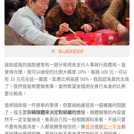
圖／
華山基金會官網
我知道我的捐款通常有一部分是用來支付人事與行政費用，我
覺得合理，我可以接受的比例大概是 10%，每捐 100 元，可以
有 10 元花在這一層面，如果比例高達 50%，我就認為真的太高
了！既然我是想要做善事，當然希望金錢用在善行本身的比例
要比較高。
我想捐款是一件簡單的事情，但要捐給誰就是一個複雜的問題
了。我主要
仰賴媒體來決定對組織的信任
，媒體報導的內容當
然不一定全盤接收，會再自己找一些相關資料來看，不過只要
不要有負面消息，人都是願意相信的，像
慈濟
或是
紅十字會
都
曾經傳出爭議新聞，我就比較不會考慮捐款給這 2 個組織。