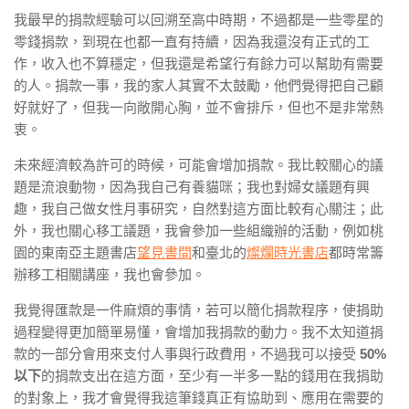
我最早的捐款經驗可以回溯至高中時期，不過都是一些零星的
零錢捐款，到現在也都一直有持續，因為我還沒有正式的工
作，收入也不算穩定，但我還是希望行有餘力可以幫助有需要
的人。捐款一事，我的家人其實不太鼓勵，他們覺得把自己顧
好就好了，但我一向敞開心胸，並不會排斥，但也不是非常熱
衷。
未來經濟較為許可的時候，可能會增加捐款。我比較關心的議
題是流浪動物，因為我自己有養貓咪；我也對婦女議題有興
趣，我自己做女性月事研究，自然對這方面比較有心關注；此
外，我也關心移工議題，我會參加一些組織辦的活動，例如桃
園的東南亞主題書店
望見書間
和臺北的
燦爛時光書店
都時常籌
辦移工相關講座，我也會參加。
我覺得匯款是一件麻煩的事情，若可以
簡化捐款程序
，使捐助
過程變得更加簡單易懂，會增加我捐款的動力。我不太知道捐
款的一部分會用來支付人事與行政費用，不過我可以接受
50%
以下
的捐款支出在這方面，至少有一半多一點的錢用在我捐助
的對象上，我才會覺得我這筆錢真正有協助到、應用在需要的