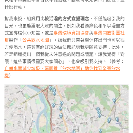
什麼行動。
對我來說，組織
用比較活潑的方式宣揚理念
，不僅能吸引我的
目光，也更能獲取大眾的關注，例如我看過綠色和平以漫畫方
式宣導環保小知識，或是
臺灣環境資訊協會
與
臺灣開放街圖社
群
製作「
公共飲水地圖
」，讓我們只帶著環保杯出門也可以很
方便喝水，這類有趣好玩的做法都能讓我更願意支持；此外，
若是組織提出一個我從未注意過的問題或議題，讓我覺得「對
哦！這些事情很需要大家關心」，也會吸引我支持。（參考：
自備水壺減少垃圾，環團推「飲水地圖」助你找到全臺飲水
機
）