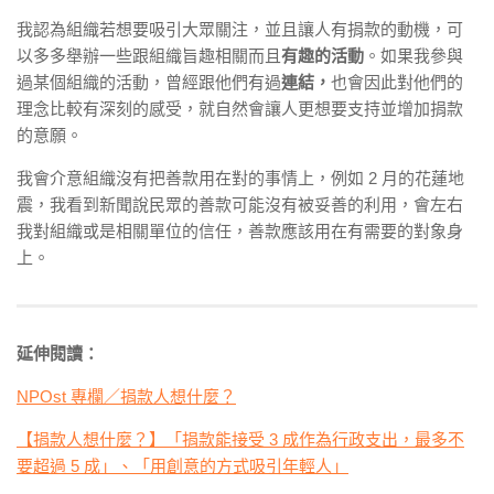
我認為組織若想要吸引大眾關注，並且讓人有捐款的動機，可
以多多舉辦一些跟組織旨趣相關而且
有趣的活動
。如果我參與
過某個組織的活動，曾經跟他們有過
連結，
也會因此對他們的
理念比較有深刻的感受，就自然會讓人更想要支持並增加捐款
的意願。
我會介意組織沒有把善款用在對的事情上，例如 2 月的花蓮地
震，我看到新聞說民眾的善款可能沒有被妥善的利用，會左右
我對組織或是相關單位的信任，善款應該用在有需要的對象身
上。
延伸閱讀：
NPOst 專欄／捐款人想什麼？
【捐款人想什麼？】「捐款能接受 3 成作為行政支出，最多不
要超過 5 成」、「用創意的方式吸引年輕人」