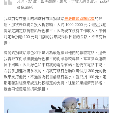
芳芳，27 歲，新手媽媽，彰化，年收入約 3 萬元（政府
育兒津貼）
我以前有在臺北的地球日市集捐款給
臺灣環境資訊協會
的經
驗，那次是以現金投入捐款箱，大約 1000-2000 元；最近我也
開始定期定額捐款給綠色和平，因為現在沒有工作收入，每個
月定額捐助 100 元對目前的我來說是個輕鬆的金額，不會有負
擔。
會開始捐款給綠色和平是因為最近接到他們的
募款電話
，過去
我曾經在街頭接觸過綠色和平的街頭募款專員，常常參與連署
留下資料，因此綠色和平有我的電話號碼。他們在電話中說，
看我參加連署滿多次的，問我有沒有意願以每個月 300 元的捐
款來支持他們，不過因為我目前沒有薪水，就只捐 100 元。定
期定額對組織來說是比較穩定的支持，往後如果經濟有餘裕，
我會再慢慢增加捐款數目。