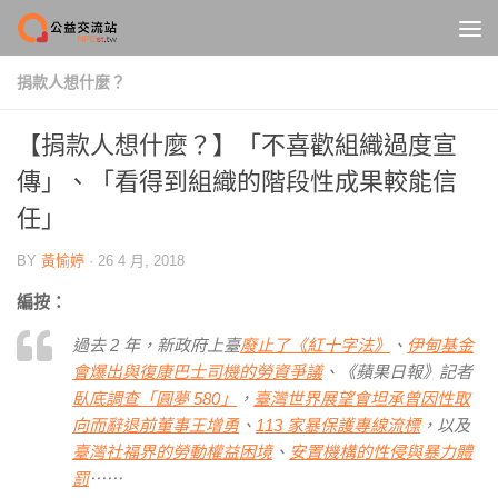
Skip to content
捐款人想什麼？
【捐款人想什麼？】「不喜歡組織過度宣
傳」、「看得到組織的階段性成果較能信
任」
BY
黃愉婷
·
26 4 月, 2018
編按：
過去 2 年，新政府上臺
廢止了《紅十字法》
、
伊甸基金
會爆出與復康巴士司機的勞資爭議
、《蘋果日報》記者
臥底調查「圓夢 580」
，
臺灣世界展望會坦承曾因性取
向而辭退前董事
王增勇
、
113 家暴保護專線流標
，以及
臺灣社福界的勞動權益困境
、
安置機構的性侵與暴力體
罰
⋯⋯