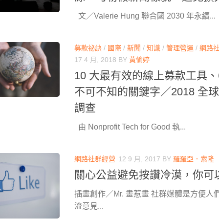
文／Valerie Hung 聯合國 2030 年永續...
募款祕訣
/
國際
/
新聞
/
知識
/
管理營運
/
網路
17 4 月, 2018
BY
黃愉婷
10 大最有效的線上募款工具、
不可不知的關鍵字／2018 全球
調查
由 Nonprofit Tech for Good 執...
網路社群經營
12 9 月, 2017
BY
羅羅亞．索隆
關心公益避免按讚冷漠，你可
插畫創作／Mr. 畫惹畫 社群媒體是方便
流意見...