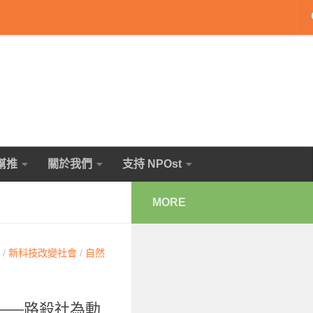
幫推
關於我們
支持 NPOst
MORE
/
新科技改變社會
/
自然
——路殺社為動