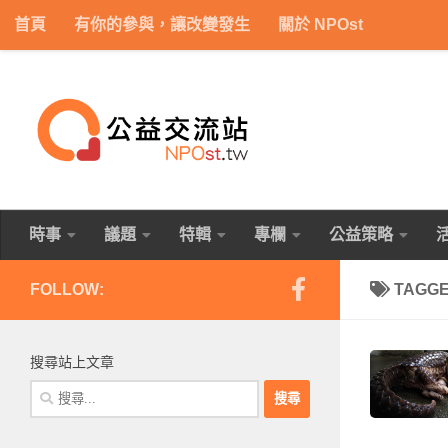
首頁
有你的參與，讓改變發生
關於 NPOst
Skip to content
時事
議題
特輯
專欄
公益策略
FOLLOW:
TAGG
搜尋站上文章
搜
尋
關