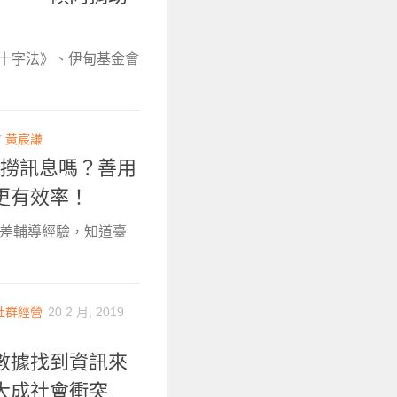
紅十字法》、伊甸基金會
Y
黃宸謙
中撈訊息嗎？善用
更有效率！
位落差輔導經驗，知道臺
社群經營
20 2 月, 2019
數據找到資訊來
大成社會衝突