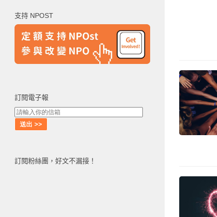
鍵
支持 NPOST
字:
訂閱電子報
訂閱粉絲團，好文不漏接！