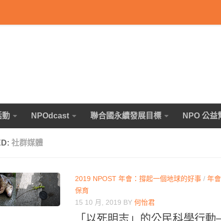
活動
NPOdcast
聯合國永續發展目標
NPO 公益
ED:
社群媒體
2019 NPOST 年會：撐起一個地球的好事
/
年會
保育
15 10 月, 2019
BY
何怡君
「以死明志」的公民科學行動