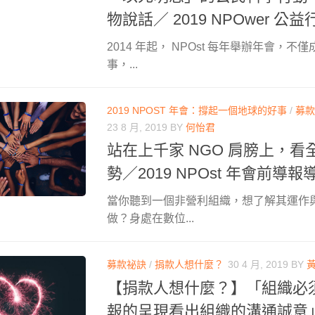
物說話／ 2019 NPOwer 公益
2014 年起， NPOst 每年舉辦年會，
事，...
2019 NPOST 年會：撐起一個地球的好事
/
募款
23 8 月, 2019
BY
何怡君
站在上千家 NGO 肩膀上，
勢／2019 NPOst 年會前導報
當你聽到一個非營利組織，想了解其運作
做？身處在數位...
募款祕訣
/
捐款人想什麼？
30 4 月, 2019
BY
【捐款人想什麼？】「組織必
報的呈現看出組織的溝通誠意