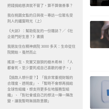
把錢捐給慈濟就不管了，算不算做善事？
我在桃園女監的日與夜－專訪一位匿名受
刑人的鐵窗時光（上）
《大誌》：幫助街友的一份雜誌？／《社
企是門好生意？》書摘
我朋友住在精神病院 3000 多天：生命從住
院開始，戞然而止
搖滾一生、充實又狼狽的樹木希林：「人
都會死，至少要死成自己喜歡的樣子。」
【捐款人想什麼？】「我非常重視財報的
合理度、透明度」、「暫時不會想再捐給
全球性組織，想支持更多在地服務型組
織」、「對社會或自己的想法一陣一陣改
變，讓我暫時無捐款意願」