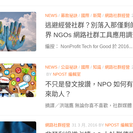
NEWS
/
募款祕訣
/
國際
/
新聞
/
網路社群經營
逃避經營社群？別落入那僅剩的 5
界 NGOs 網路社群工具應用
編按： NonProfit Tech for Good 於 2016...
NEWS
/
公益祕訣
/
國際
/
知識
/
網路社群經營
BY
NPOST 編輯室
不只是發文按讚，NPO 如何
來助人？
摘譯／洪瑞鷹 無論你喜不喜歡，社群媒體（soci
網路社群經營
31 3 月, 2016
BY
NPOST 編輯室