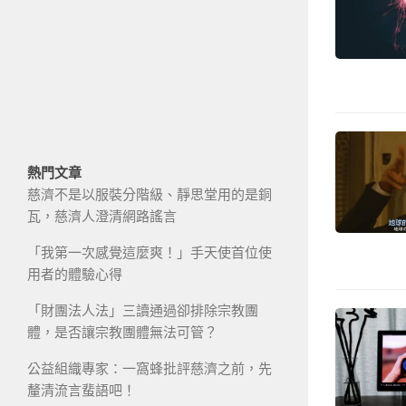
熱門文章
慈濟不是以服裝分階級、靜思堂用的是銅
瓦，慈濟人澄清網路謠言
「我第一次感覺這麼爽！」手天使首位使
用者的體驗心得
「財團法人法」三讀通過卻排除宗教團
體，是否讓宗教團體無法可管？
公益組織專家：一窩蜂批評慈濟之前，先
釐清流言蜚語吧！