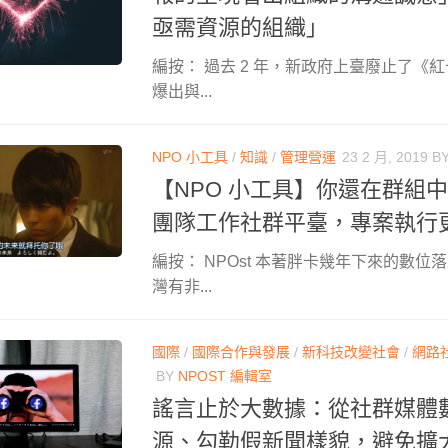
亟需資源的組織」
編按： 過去 2 年，新政府上臺廢止了《
爆出與...
NPO 小工具
/
知識
/
管理營運
23 2 月, 2019
B
【NPO 小工具】你還在群組
團隊工作社群平臺，專案執行
編按： NPOst 本著胖卡幾年下來的數
灣有非...
國際
/
國際合作與發展
/
新科技改變社會
/
網路
BY
NPOST 編輯室
謠言止於大數據：從社群媒體
源、勾勒假新聞樣貌，避免擴