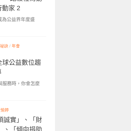
行動家 2
不僅成為公益界年度盛
祕訣
/
年會
看全球公益數位趨
導
與服務時，你會怎麼
黃愉婷
須誠實」、「財
」、「傾向捐助