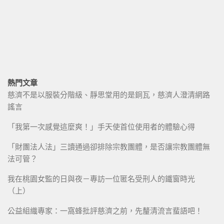
熱門文章
慈濟不是以服裝分階級、靜思堂用的是銅瓦，慈濟人澄清網路
謠言
「我第一次感覺這麼爽！」手天使首位使用者的體驗心得
「財團法人法」三讀通過卻排除宗教團體，是否讓宗教團體無
法可管？
我在桃園女監的日與夜－專訪一位匿名受刑人的鐵窗時光
（上）
公益組織專家：一窩蜂批評慈濟之前，先釐清流言蜚語吧！