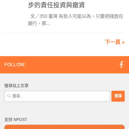
步的責任投資與撤資
文／350 臺灣 有些人可能以為，只要把錢放在
銀行，那...
下一頁 »
FOLLOW:
搜尋站上文章
搜
尋
關
鍵
支持 NPOST
字: