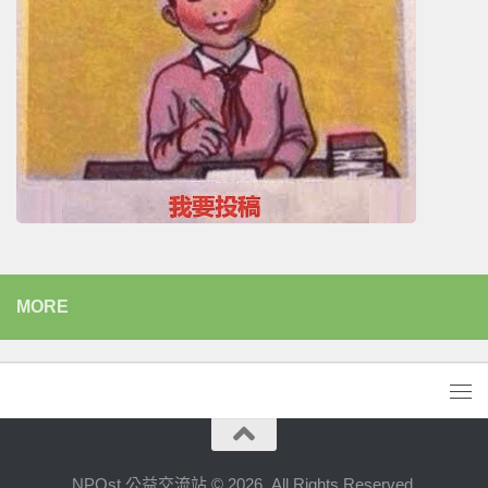
MORE
NPOst 公益交流站 © 2026. All Rights Reserved.