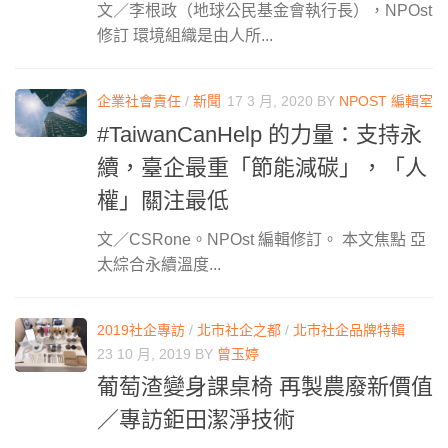
文／李根政（地球公⺠基⾦會執⾏長），NPOst
修訂 環境組織是由⼈所...
企業社會責任
/
新聞
17 3 月, 2020
BY
NPOST 編輯室
#TaiwanCanHelp 的力量：支持永
續，臺企最重「節能減碳」，「人
權」關注最低
文／CSRone。NPOst 編輯修訂。 本文焦點 亞
太綜合永續溫度...
2019社企專訪
/
北市社企之都
/
北市社企品牌特輯
23 10 月, 2019
BY
曾玉婷
葡萄渣變身課桌椅 再製農廢新價值
／專訪鉅田潔淨技術