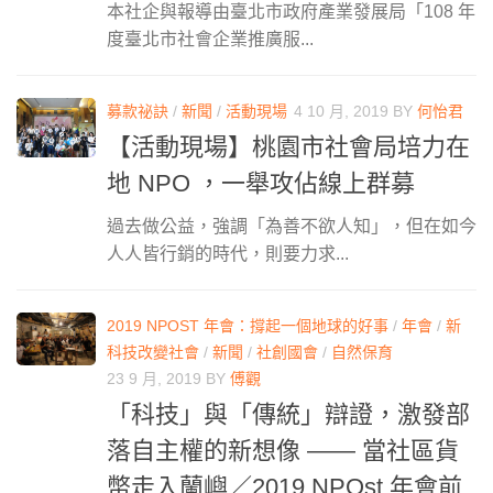
本社企與報導由臺北市政府產業發展局「108 年
度臺北市社會企業推廣服...
募款祕訣
/
新聞
/
活動現場
4 10 月, 2019
BY
何怡君
【活動現場】桃園市社會局培力在
地 NPO ，一舉攻佔線上群募
過去做公益，強調「為善不欲人知」，但在如今
人人皆行銷的時代，則要力求...
2019 NPOST 年會：撐起一個地球的好事
/
年會
/
新
科技改變社會
/
新聞
/
社創國會
/
自然保育
23 9 月, 2019
BY
傅觀
「科技」與「傳統」辯證，激發部
落自主權的新想像 —— 當社區貨
幣走入蘭嶼／2019 NPOst 年會前