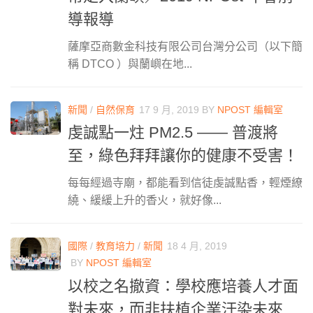
導報導
薩摩亞商數金科技有限公司台灣分公司（以下簡
稱 DTCO ）與蘭嶼在地...
新聞
/
自然保育
17 9 月, 2019
BY
NPOST 編輯室
虔誠點一炷 PM2.5 —— 普渡將
至，綠色拜拜讓你的健康不受害！
每每經過寺廟，都能看到信徒虔誠點香，輕煙繚
繞、緩緩上升的香火，就好像...
國際
/
教育培力
/
新聞
18 4 月, 2019
BY
NPOST 編輯室
以校之名撤資：學校應培養人才面
對未來，而非扶植企業汙染未來