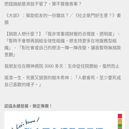
把錢捐給慈濟就不管了，算不算做善事？
《大誌》：幫助街友的一份雜誌？／《社企是門好生意？》書
摘
【捐款人想什麼？】「我非常重視財報的合理度、透明度」、
「暫時不會想再捐給全球性組織，想支持更多在地服務型組
織」、「對社會或自己的想法一陣一陣改變，讓我暫時無捐款
意願」
我朋友住在精神病院 3000 多天：生命從住院開始，戞然而止
搖滾一生、充實又狼狽的樹木希林：「人都會死，至少要死成
自己喜歡的樣子。」
認識永續發展，鎖定專欄！