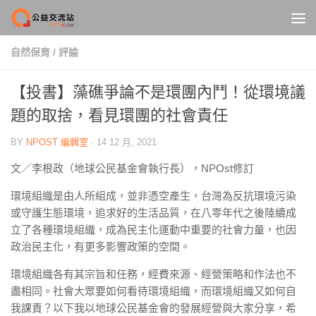
Skip to content
自然保育
/
評論
【投書】藻礁爭論不是環團內鬥！從環境議
題的取捨，看見環團的社會責任
BY
NPOST 編輯室
·
14 12 月, 2021
文／李根政（地球公⺠基⾦會執⾏長），NPOst修訂
環境組織是由⼈所組成，並非憑空產⽣，台灣為反抗環境污染
或守護⽣態環境，追求好的⽣活品質，在八零年代之後陸續成
立了各種環境組織，成為⺠主化運動中重要的社會⼒量，也因
政治⺠主化，有更多影響政策的空間。
環境組織各有其宗旨和任務，經費來源、經營策略和作法也不
盡相同。社會⼤眾要如何看待環境組織，⽽環境組織⼜如何⾃
我課責？以下我以地球公⺠基⾦會的發展經營與⼤家分享，希