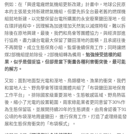
例如：在「興達電廠燃氣機組更新改建」計畫中，地球公⺠原
本的主張是⽀持新建燃氣機組，但要先拆全台最老舊的燃煤機
組就地新建，以完整保留台電所購置的永安廢棄鹽⽥溼地，但
在環評過程中，因理解為加速增加天然氣以減煤時程，難以拆
除後在原地興建。最後，我們和⿃會等團體協⼒，與經濟部進
⾏協商，盡⼒讓台電最⼤保留了鹽⽥溼地的⾯積，且承諾往後
不再開發，成立⽣態保育⼩組，監督後續保育⼯作；同時讓燃
煤2部機組提前除役，2部機組轉為備⽤。
勉強接受這樣的結
果，似乎是個妥協，但卻是當下衡量各種利害衝突後，最可能
的解⽅。
又如：⾯對地⾯型光電和溼地、⿃類棲地、漁業的衝突，我們
和當地⼈⼠⼂野⿃學會等環境團體共組了「布袋鹽⽥濕地保育
⼯作平台」。排除國家級重要濕地、生態敏感區域、野鳥熱區
後，縮⼩了光電的設置範圍，兩家綠能業者更同意留下30%作
為⽣態保留區，並展開持續20年的⽣態調查，由⿃會認養下91
公頃的布袋溼地周邊鹽⽥， 進⾏保育⼯作，打造了處理綠能發
展和⽣態保育衝突的「布袋模式」。