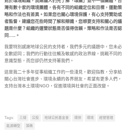
對於環境組織，我建議⼈們先了解「環團」並不⼀個團體，台
灣有數⼗家的環境團體，各有不同的組織定位和⽬標，運動策
略和作法也有差異。如果您也關⼼環境保護，有⼼⽀持贊助或
者監督，建議您花些時間了解和辯識，您想要⽀持和關⼼的議
題是什麼？組織的運營狀態是否值得信賴，策略和作法是否認
同…..。
我要特別感謝地球公⺠的⽀持者，我們多元的議題中，您未必
全數認同；我們的⾏動往往觸及敏感的政治界線，挑戰不同的
意識型態，⽽您卻仍然⽀持著我們。
這是我⼆⼗多年從事組織⼯作的⼀些淺見，歡迎指教，分享給
關⼼台灣社會進步、環境永續的各界朋友，希望有更多⼈們，
⽀持台灣本⼟環境NGO，促進環境與社會的正⾯改變。
Tags:
三接
公投
地球公民基金會
環保
環境
經營管理
能源轉型
藻礁