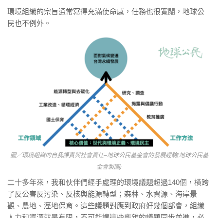
環境組織的宗旨通常寫得充滿使命感，任務也很寬闊，地球公
民也不例外。
圖／環境組織的自我課責與社會責任–地球公民基金會的發展經驗(地球公民基
金會製圖)
⼆⼗多年來，我和伙伴們經⼿處理的環境議題超過140個，橫跨
了反公害反污染、反核與能源轉型；森林、⽔資源、海岸景
觀、農地、溼地保育。這些議題對應到政府好幾個部會，組織
⼈⼒和資源就是有限，不可能讓這些龐雜的議題同步並進，必