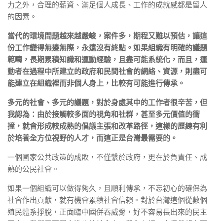
⼒之外，合理的薪資、滿⾜個⼈成長、⼯作的成就感都是留⼈
的因素。
當代的環境問題越來越嚴峻，案件多，期程⼜難以預估，讓這
份⼯作變得無邊無際，永遠沒有終點。如果組織有明確的議題
範疇，長期累積知識和運動經驗，且盡可能系統化，⽽且，運
動者在過程中所建立的政府和⺠間社會的網絡、資源，則盡可
能建立在組織裡⽽非個⼈⾝上，比較有可能進⾏傳承。
多元的社會、多元的議題，對於⾝處其中的⼯作者很辛苦，但
我認為：由於接觸較多⾯的視⾓和社群，甚⾄多元價值的衝
撞，就會形成較成熟的倡議主張和改⾰路徑，這樣的歷練有利
於培養全⽅位視野的⼈才，⽽這正是台灣最需要的。
⼀個國家公共政策的成敗，不僅繫於政府，更在於負責任、成
熟的公⺠社會。
如果⼀個組織可以做得夠久，且順利傳承，不忘初⼼的確保為
社會作出貢獻，就有機會累積社會信賴。對於台灣這個從數個
殖⺠體系掙脫，正⾯臨中國併吞威脅，好不容易長出來的民主