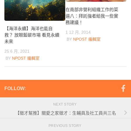
在南部非營利組織工作的菜
逼八：拜託強者給我一些實
務建議！
【海洋永續】海洋也能自
1 12 月, 2014
救？ 放眼藍碳市場 看見永續
BY
NPOST 編輯室
未來
25 6 月, 2021
BY
NPOST 編輯室
FOLLOW:
NEXT STORY
【徵才幫推】關愛之家徵才：生輔員及社工員共三名
PREVIOUS STORY