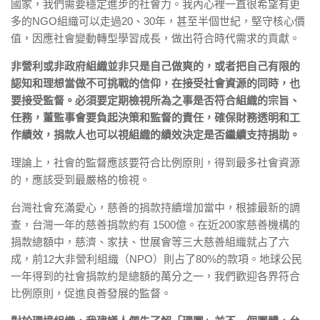
國家，我們需要穩定進步的社會⼒。我內⼼裡⼀直很希望有更
多的NGO組織可以走過20、30年，甚⾄半個世紀，堅守核⼼價
值，因應社會變動轉型學習成長，做出符合時代需求的貢獻。
非營利或非政府組織並非只是自己做爽的，或者把自己有限的
認知和理想當做不可挑戰的信仰，在接受社會資源的同時，也
要接受監督。必須要定期檢視所為之事是否符合組織的宗旨、
任務，董監事會要負起決策和監督的責任，確保財務透明和⼯
作績效，捐款⼈也可以視組織的績效決定是否繼續⽀持捐助。
理論上，社會的監督應該要符合比例原則，得到最多社會資源
的，應該受到最嚴格的檢視。
台灣社會充滿愛⼼，慈善的捐款持續增加當中，根據最新的調
查，台灣⼀年的慈善捐款約有 1500億。在近200家慈善機構的
捐款總額中，慈濟、家扶、世展會等三⼤慈善組織就占了六
成，前12⼤非營利組織（NPO）則占了80%的款項。地球公⺠
⼀年得到的社會捐款約是總額的萬分之⼀，我們歡迎各界符合
比例原則，促進良善發展的監督。