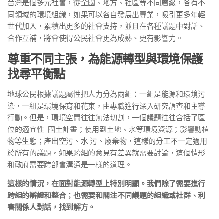
台灣是個多元社會，從全國、地⽅、社區等不同層級，各有不
同領域的環境組織，如果可以各⾃發展出專業，吸引更多年輕
世代加入，累積出更多的社會⽀持，並且在各種議題中對話、
合作互補，將會使得公⺠社會更為成熟、更有影響⼒。
尊重不同主張，為能源轉型與環境保護
找尋平衡點
地球公民根據議題屬性把⼈⼒分為兩組：⼀組是能源和環境污
染，⼀組是環境保育和花東，由專職進⾏深入研究調查和主導
⾏動。但是，環境空間往往無法切割，⼀個議題往往含括了區
位的適宜性–國⼟計畫；使⽤到⼟地、⽔等環境資源；影響動植
物等⽣態；產出空污、⽔ 污、廢棄物，這樣的分⼯不⼀定適⽤
於所有的議題，如果跨組的意⾒有差異就需要討論，這個情形
和政府需要跨部會溝通是⼀樣的道理。
這樣的情況，在⾯對能源轉型上特別明顯。我們除了需要進⾏
跨組的辯證和整合；也需要和關注不同議題的組織或社群、利
害關係⼈對話，找到解⽅。