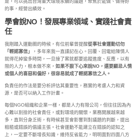
是，可以挑出台灣重⼤環境永續的議題，聚焦於能做、做得好
的事，經營出績效。
學會說NO！發展專業領域、實踐社會責
任
我剛踏入運動圈的時候，有位前輩曾提醒
從事社會運動切勿
「輕諾寡信」
，多年來我⼀直謹記在⼼。回覆、回電給陳情⼈
就得花掉蠻多時間，⼀旦接了案就都要追蹤進度、反應，以有
限的⼈⼒，根本做不來，
如果不狠下⼼來說NO，還要顧忌⼈情
或個⼈的喜惡和偏好，很容易就成了輕諾寡信之⼈。
負責任的作法是要分析評估其重要性，務實的考慮⼈⼒和資
源，是否可以納入⼯作計畫。
每個NGO組織和企業⼀樣，都是⼈⼒有限公司，但往往因為內
⼼難以割捨的社會責任，或對環境的關懷，業務開展越來越
多，直到分⾝乏術，有時候甚至會影響到對議題的判斷，提出
粗糙或錯誤的倡議主張。社會運動不能建立在錯誤的認知之
上，⼀定要不斷增長知識，維持反省能⼒，明明⾯對四⾯八⽅