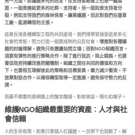
另⼀⽅⾯，對議題多元的⽽⾔，在支持者經營上也是⼀體兩
⾯，⼀⾯是連結更多的社群、支持者，另⼀⾯則是支持者分
裂，例如⽀持我們的森林保育、礦業議題，但反對我們在違章
⼯廠、能源轉型的主張。
這是台灣各種轉型⼯程的共同處境，我們得學習接受這是多元
社會的常態，努⼒打造⼀個更成熟的公⺠社會，
增進對各種議
題的討論理解，避免只有選邊站問立場；⽽對NGO組織⽽⾔，
須要有彈性的進⾏策略合作，除了進⾏抵抗，阻⽌錯誤，也要
督促政府持續改進把關機制，組織之間在共同的價值和⽅向
下，也要相互理解彼此的策略和⽬標差異，盡⼒減少衝突，不
放棄對話合作，以確保轉型取得⼀定進展，避免保守勢⼒的反
撲。
⽽最不需要的是網路上的酸⾔酸語、影射放話，簡化扣帽⼦。
維護NGO組織最重要的資產
：
⼈才與社
會信賴
⼈的⽣命有限，如果只靠個⼈扛議題，⼀旦倒下也就斷了，解