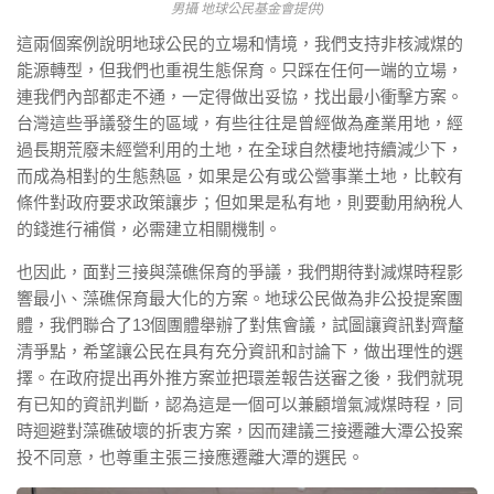
男攝 地球公民基金會提供)
這兩個案例說明地球公⺠的立場和情境，我們⽀持非核減煤的
能源轉型，但我們也重視⽣態保育。只踩在任何⼀端的立場，
連我們內部都走不通，⼀定得做出妥協，找出最⼩衝擊⽅案。
台灣這些爭議發⽣的區域，有些往往是曾經做為產業用地，經
過長期荒廢未經營利⽤的⼟地，在全球⾃然棲地持續減少下，
⽽成為相對的⽣態熱區，如果是公有或公營事業⼟地，比較有
條件對政府要求政策讓步；但如果是私有地，則要動⽤納稅⼈
的錢進⾏補償，必需建立相關機制。
也因此，⾯對三接與藻礁保育的爭議，我們期待對減煤時程影
響最⼩、藻礁保育最⼤化的⽅案。地球公民做為非公投提案團
體，我們聯合了13個團體舉辦了對焦會議，試圖讓資訊對齊釐
清爭點，希望讓公⺠在具有充分資訊和討論下，做出理性的選
擇。在政府提出再外推⽅案並把環差報告送審之後，我們就現
有已知的資訊判斷，認為這是⼀個可以兼顧增氣減煤時程，同
時迴避對藻礁破壞的折衷⽅案，因⽽建議三接遷離⼤潭公投案
投不同意，也尊重主張三接應遷離⼤潭的選⺠。