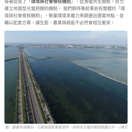
接著促成了「
環境與社會檢核機制
」，從漁電共⽣開始，努⼒
建立地⾯型光電把關的機制。 我們期待事前事前有整體的「環
境與社會檢核機制」，衡量環境承載力來篩選出適當地點，並
輔以配套方案，讓生態、農業與綠能不必然會相互衝突。
圖／嘉義布袋鹽田，已劃為國家重要溼地，排除在光電的開發範圍以外。 (傅志