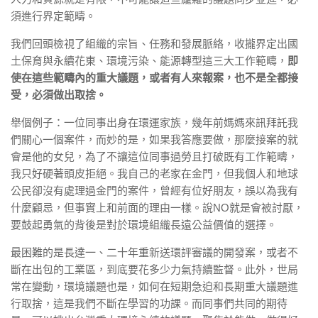
須進⾏界定範疇。
我們回頭檢視了組織的宗旨、任務和發展脈絡，收攏界定出國
⼟保育與永續花東、環境污染、能源轉型這三⼤⼯作範疇，
即
使在這些範疇內的重⼤議題，或者有⼈來報案，也不是全都接
受，必須做出取捨。
舉個例⼦：⼀位同事出⾝在環運家族，幾年前媽媽來訊拜託我
們關⼼⼀個案件，⽽妙的是，如果我答應要做，那麼接案的就
會是他的女兒，為了不讓這位同事過勞且打破既有⼯作範疇，
我只好硬著頭⽪拒絕。我⾃⼰的老家在⾦⾨，但我個⼈和地球
公⺠卻沒有處理過⾦⾨的案件，曾經有位好朋友，誤以為我有
什麼顧忌，但事實上和前⾯的理由⼀樣。說NO就是會被討厭，
要⿎起勇氣的背後是對於環境組織長遠公益價值的選擇。
最困難的是長達一、二十年重新送環評審議的開發案，或者不
斷在出包的⼯業區，到底要花多少⼒氣持續監督。此外，世局
常在變動，環境議題也是，如何在短期急迫和長期重⼤議題進
⾏取捨，這是我們不斷在學習的功課。⽽同事們共同的期待