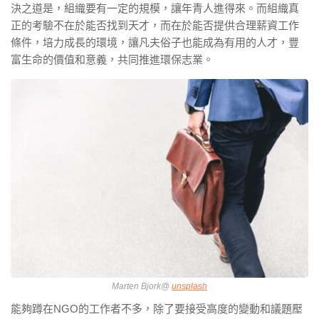
決之道是，組織要有⼀定的規模，讓年青⼈進得來。⽽組織真
正的考驗不在於能否找到天才，⽽在於能否提供合理薪資⼯作
條件，培⼒成長的環境，讓凡夫俗子也能成為有⽤的⼈才，豐
富⽣命的價值和意義，共同推進環保志業。
Marten Bjork@
unsplash
能夠蹲在NGO的⼯作者不多，除了要接受⾼度的變動和議題壓