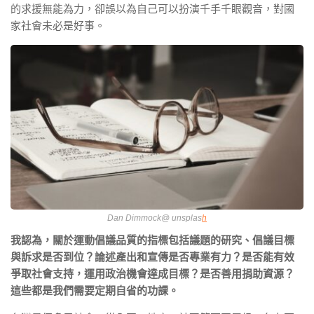
的求援無能為⼒，卻誤以為⾃⼰可以扮演千手千眼觀⾳，對國
家社會未必是好事。
Dan Dimmock@ unsplas
h
我認為，關於運動倡議品質的指標包括議題的研究、倡議⽬標
與訴求是否到位？論述產出和宣傳是否專業有⼒？是否能有效
爭取社會⽀持，運⽤政治機會達成⽬標？是否善⽤捐助資源？
這些都是我們需要定期⾃省的功課。