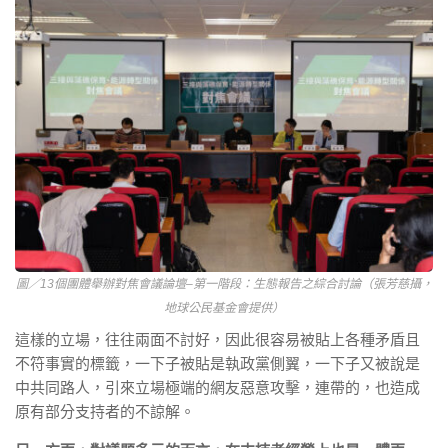
圖／13個團體舉辦對焦會議論壇–第一階段：生態報告之綜合討論（張芳慈攝，
地球公民基金會提供）
這樣的立場，往往兩⾯不討好，因此很容易被貼上各種⽭盾且
不符事實的標籤，⼀下⼦被貼是執政黨側翼，⼀下子又被說是
中共同路⼈，引來立場極端的網友惡意攻擊，連帶的，也造成
原有部分支持者的不諒解。