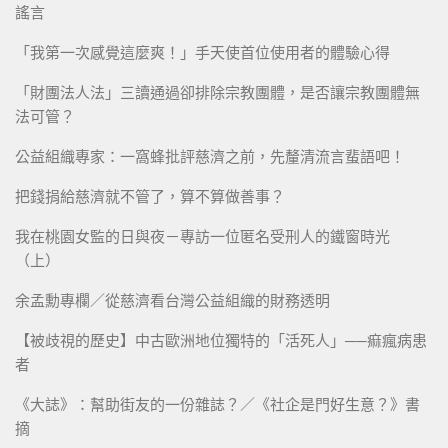
謠言
「我第一次感覺這麼爽！」手天使首位使用者的體驗心得
「財團法人法」三讀通過卻排除宗教團體，是否讓宗教團體無
法可管？
公益組織專家：一窩蜂批評慈濟之前，先釐清流言蜚語吧！
把錢捐給慈濟就不管了，算不算做善事？
我在桃園女監的日與夜－專訪一位匿名受刑人的鐵窗時光
（上）
余孟勳專欄／從慈濟看台灣公益組織的財務透明
【被歧視的歷史】中古歐洲地位獨特的「活死人」──痲瘋病患
者
《大誌》：幫助街友的一份雜誌？／《社企是門好生意？》書
摘