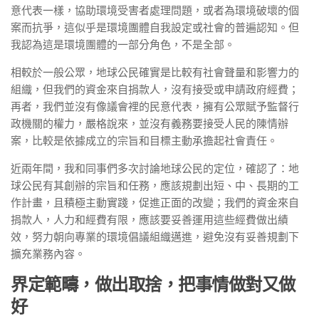
意代表⼀樣，協助環境受害者處理問題，或者為環境破壞的個
案⽽抗爭，這似乎是環境團體⾃我設定或社會的普遍認知。但
我認為這是環境團體的⼀部分⾓⾊，不是全部。
相較於⼀般公眾，地球公⺠確實是比較有社會聲量和影響⼒的
組織，但我們的資⾦來⾃捐款⼈，沒有接受或申請政府經費；
再者，我們並沒有像議會裡的⺠意代表，擁有公眾賦予監督⾏
政機關的權⼒，嚴格說來，並沒有義務要接受⼈⺠的陳情辦
案，比較是依據成立的宗旨和⽬標主動承擔起社會責任。
近兩年間，我和同事們多次討論地球公⺠的定位，確認了：地
球公⺠有其創辦的宗旨和任務，應該規劃出短、中、長期的⼯
作計畫，且積極主動實踐，促進正⾯的改變；我們的資⾦來⾃
捐款⼈，⼈⼒和經費有限，應該要妥善運⽤這些經費做出績
效，努⼒朝向專業的環境倡議組織邁進，避免沒有妥善規劃下
擴充業務內容。
界定範疇，做出取捨，把事情做對又做
好