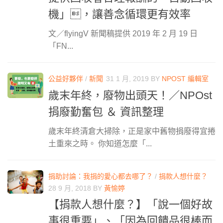
機」，讓善念循環更有效率
文／flyingV 新聞稿提供 2019 年 2 月 19 日
「FN...
公益好夥伴
/
新聞
31 1 月, 2019
BY
NPOST 編輯室
歲末年終，廢物出頭天！／NPOst
捐廢勤奮包 ＆ 資訊整理
歲末年終清倉大掃除，正是家中舊物捐廢得宜捲
土重來之時。 你知道怎麼「...
捐助討論：我捐的愛心都去哪了？
/
捐款人想什麼？
28 9 月, 2018
BY
黃愉婷
【捐款人想什麼？】「說一個好故
事很重要」、「因為回饋品很棒而