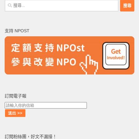
搜
尋
關
鍵
支持 NPOST
字:
訂閱電子報
訂閱粉絲團，好文不漏接！