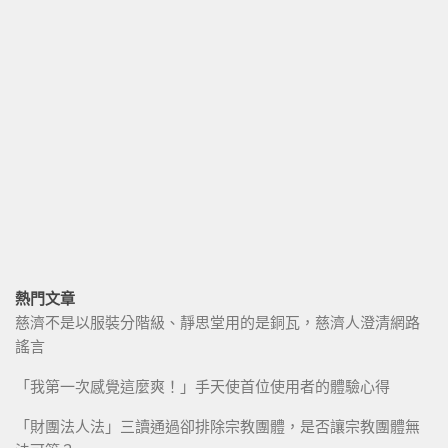
熱門文章
慈濟不是以服裝分階級、靜思堂用的是銅瓦，慈濟人澄清網路
謠言
「我第一次感覺這麼爽！」手天使首位使用者的體驗心得
「財團法人法」三讀通過卻排除宗教團體，是否讓宗教團體無