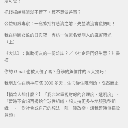
法可管？
把錢捐給慈濟就不管了，算不算做善事？
公益組織專家：一窩蜂批評慈濟之前，先釐清流言蜚語吧！
我在桃園女監的日與夜－專訪一位匿名受刑人的鐵窗時光
（上）
《大誌》：幫助街友的一份雜誌？／《社企是門好生意？》書
摘
你的 Gmail 也被入侵了嗎？分辨釣魚信件的 5 大技巧！
我朋友住在精神病院 3000 多天：生命從住院開始，戞然而止
【捐款人想什麼？】「我非常重視財報的合理度、透明度」、
「暫時不會想再捐給全球性組織，想支持更多在地服務型組
織」、「對社會或自己的想法一陣一陣改變，讓我暫時無捐款
意願」