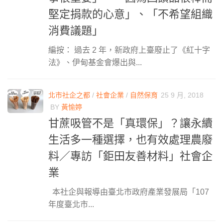
堅定捐款的心意」、「不希望組織
消費議題」
編按： 過去 2 年，新政府上臺廢止了《紅十字
法》、伊甸基金會爆出與...
北市社企之都
/
社會企業
/
自然保育
25 9 月, 2018
BY
黃愉婷
甘蔗吸管不是「真環保」？讓永續
生活多一種選擇，也有效處理農廢
料／專訪「鉅田友善材料」社會企
業
本社企與報導由臺北市政府產業發展局「107
年度臺北市...