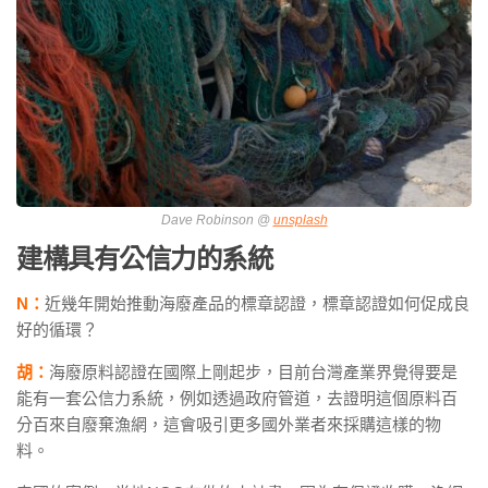
Dave Robinson @
unsplash
建構具有公信力的系統
N：
近幾年開始推動海廢產品的標章認證，標章認證如何促成良
好的循環？
胡：
海廢原料認證在國際上剛起步，目前台灣產業界覺得要是
能有一套公信力系統，例如透過政府管道，去證明這個原料百
分百來自廢棄漁網，這會吸引更多國外業者來採購這樣的物
料。