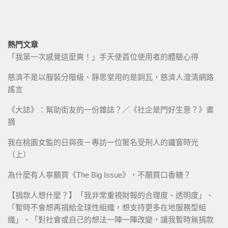
熱門文章
「我第一次感覺這麼爽！」手天使首位使用者的體驗心得
慈濟不是以服裝分階級、靜思堂用的是銅瓦，慈濟人澄清網路
謠言
《大誌》：幫助街友的一份雜誌？／《社企是門好生意？》書
摘
我在桃園女監的日與夜－專訪一位匿名受刑人的鐵窗時光
（上）
為什麼有人寧願買《The Big Issue》，不願買口香糖？
【捐款人想什麼？】「我非常重視財報的合理度、透明度」、
「暫時不會想再捐給全球性組織，想支持更多在地服務型組
織」、「對社會或自己的想法一陣一陣改變，讓我暫時無捐款