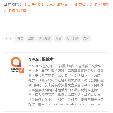
延伸閱讀：
【海洋永續】反思淨灘熱潮── 走向智慧淨灘，別讓
淨灘越淨越髒
Tags:
回收
塑膠
循環經濟
海廢
海洋永續
漁網
NPOst 編輯室
NPOst 公益交流站，隸屬社團法人臺灣數位文化協
會，為一非營利數位媒體，專責報導臺灣公益社福動
態，重視產業交流、公益發展，促進捐款人、政府、
社群、企業、弱勢與社福組織之溝通，強化公益組織
橫向連結，矢志成為臺灣最大公益交流平臺。另引進
國際發展援助與國外組織動向，舉辦實體講座與年
會，深入探究議題，激發討論與對話。其姐妹站為
「泛傳媒」旗下之泛科學、泛科技、娛樂重擊等專業
媒體。臉書：https://www.facebook.com/npost.tw