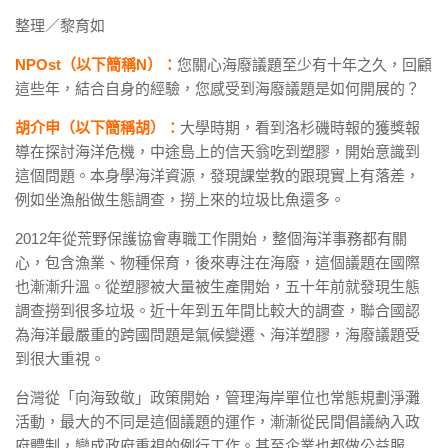
整理／黎育如
NPOst（以下簡稱N）：
您關心海廢議題至少有十年之久，回顧
這些年，結合自身的經驗，您感受到海廢議題是如何開展的？
胡介申（以下簡稱胡）：
大學時期，看到洛杉磯時報的獲獎報
導在探討海洋危機，中途島上的信天翁吃到塑膠，開始意識到
這個問題。本身學海洋資源，發現課堂教的跟現實上有落差，
例如坐漁船做生態調查，撈上來的垃圾比魚還多。
2012年從荒野保護協會專職工作開始，整個海洋事務都有關
心，包含漁業、物種保育，後來專注在海廢，這個議題在國際
也漸漸升溫。從塑膠被大量被生產開始，五十年前就發現生態
調查撈到很多垃圾。近十年到五年間比較大的調查，聯合國認
為海洋最嚴重的跨國問題是氣候變遷、海洋塑膠，海廢議題受
到很大重視。
台灣從「向海致敬」政策開始，管理海岸單位也常態規劃淨灘
活動，最大的不同是這個議題的運作，漸漸從民間倡議納入政
府體制，變成政府重視的例行工作。甚至企業也都做公益服