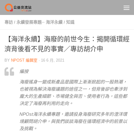
Skip to content
專訪
/
永續發展專題─ 海洋永續
/
知識
【海洋永續】海廢的前世今生：揭開循環經
濟背後看不見的事實／專訪胡介申
BY
NPOST 編輯室
·
16 6 月, 2021
編按
海廢搖身一變成新產品是國際上漸漸掀起的一股熱潮，
也被視為解決海廢議題的途徑之一，但背後卻也牽涉到
龐大的生產細節、市場健全與否、使用者行為，這些都
決定了海廢再利用的走向。
NPOst海洋永續專題，邀請投身海廢研究多年的澄洋環
境顧問胡介申，與我們談談海廢在循環經濟中的前景以
及挑戰。