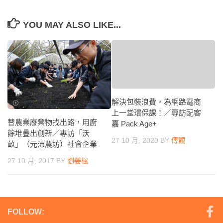
YOU MAY ALSO LIKE...
解決包裝浪費，為網路電商
上一堂環保課！／專訪配客
替農業廢棄物找出路，用廚
嘉 Pack Age+
餘堆疊出創新／專訪「沃
27 10 月, 2020
BY
傅觀
畝」（元沛農坊）社會企業
27 10 月, 2017
BY
劉嫈楓
FOLLOW: