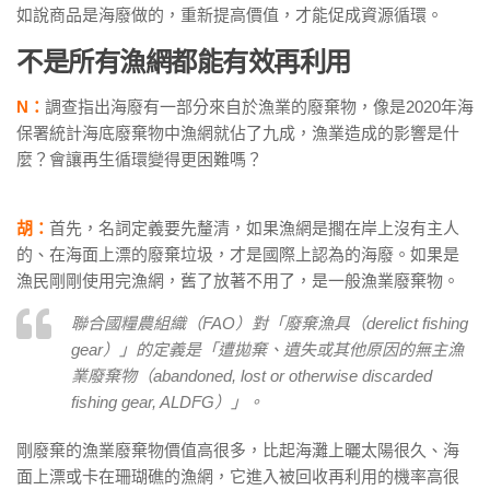
如說商品是海廢做的，重新提高價值，才能促成資源循環。
不是所有漁網都能有效再利用
N：
調查指出海廢有一部分來自於漁業的廢棄物，像是2020年海
保署統計海底廢棄物中漁網就佔了九成，漁業造成的影響是什
麼？會讓再生循環變得更困難嗎？
胡：
首先，名詞定義要先釐清，如果漁網是擱在岸上沒有主人
的、在海面上漂的廢棄垃圾，才是國際上認為的海廢。如果是
漁民剛剛使用完漁網，舊了放著不用了，是一般漁業廢棄物。
聯合國糧農組織（FAO）對「廢棄漁具（derelict fishing
gear）」的定義是「遭拋棄、遺失或其他原因的無主漁
業廢棄物（abandoned, lost or otherwise discarded
fishing gear, ALDFG）」。
剛廢棄的漁業廢棄物價值高很多，比起海灘上曬太陽很久、海
面上漂或卡在珊瑚礁的漁網，它進入被回收再利用的機率高很