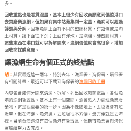
多。
回收重點也是看質跟量，基本上很少有回收商願意到偏遠港口
去買廢棄漁網，但如果有集中站蒐集到一定量，漁網可以經過
篩選與分解。
因為漁網上面有不同的塑膠材質，有鉛條或是陶
土材質，讓下面往下沉；上面有浮球，是泡棉、硬塑膠材質。
這些東西在港口就可以拆解開來，漁網價值就會高很多，增加
回收商採購意願。
讓漁網生命有個正式的終結點
胡：
其實最近這一兩年，特別去年，漁業署、海保署、環保署
有相關計畫，最近可以下載到海保署的
漁網回收手冊
。
內容包含如何分開來清潔、拆解、列出回收廠商電話、各個漁
港的漁網暫置區。基本上有一個空間，漁會派人力處理漁業廢
棄物，這是很重要的第一步。因為不像陸地上，丟垃圾會有垃
圾車，但在海邊、漁港邊，丟垃圾很不方便，最方便就是丟海
裡。目前台灣還沒有每個漁港有暫置區，但期待漁業署與海保
署繼續努力去完成。