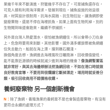
業幾千年來不斷演進，狩獵幾乎不存在了，可是捕魚還存在，
可見人類有利用海洋需求。發展到現在，捕魚設施的效益很
高，材質設計很耐用，抗海水腐蝕、抗生物拉扯，讓漁網即使
變廢棄物，還是不停在海裡抓魚，如果上面有生物死掉，別的
生物聞到味道會跑來，繼續不停捕抓。
另外是台灣人熱愛潛水，很怕被漁網纏住，所以會帶小刀在身
上，危急時要用來割斷。其他影響，國外滿多螺旋槳被魚網纏
住失去動力，船就在海上漂，撞到礁石擱淺。
換個角度去想，漁網進去海裡風吹日曬雨淋，回收價值變低，
能不能靠近源頭的時候就減少進到海裡的機會？
像漁網暫置區
就非常好，與其去海邊想辦法挖漁網回收，不如在港口時就做
良好教育宣導，不要用到很爛讓它斷掉漂走，堪用時就妥善分
類，吸引回收商用不錯價格收購。
養蚵廢棄物 另一個創新機會
N：
除了漁網，養殖漁業的養蚵是不是也會製造廢棄物，有沒有
更符合永續的處理方式？