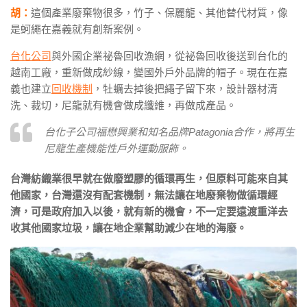
胡：
這個產業廢棄物很多，竹子、保麗龍、其他替代材質，像
是蚵繩在嘉義就有創新案例。
台化公司
與外國企業祕魯回收漁網，從祕魯回收後送到台化的
越南工廠，重新做成紗線，變國外戶外品牌的帽子。現在在嘉
義也建立
回收機制
，牡蠣去掉後把繩子留下來，設計器材清
洗、裁切，尼龍就有機會做成纖維，再做成產品。
台化子公司福懋興業和知名品牌Patagonia合作，將再生
尼龍生產機能性戶外運動服飾。
台灣紡織業很早就在做廢塑膠的循環再生，但原料可能來自其
他國家，台灣還沒有配套機制，無法讓在地廢棄物做循環經
濟，可是政府加入以後，就有新的機會，不一定要遠渡重洋去
收其他國家垃圾，讓在地企業幫助減少在地的海廢。