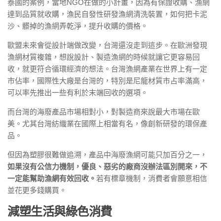
泰國的案例，當地NGO在做的小計畫，因為有保證收購、漁網
達到品質就收購，漁民自發性研發漁網清洗裝置，如何把卡泥
沙、髒掉的漁網弄乾淨，提升收購的價格。
歐盟未來會從設計端做改變，台灣還沒走到這步。在歐洲發現
漁網材質複雜，想說設計、製造漁網的時候就讓它更容易回
收，就更符合循環經濟的想法。台灣漁網產業在世界上有一定
市佔率，國際性大廠是台灣的，特別是尼龍材質市占率滿高，
可以率先推出一些有利於末端回收的選項。
而台灣的海廢產品市場相對小，對製造商來說最大市場在歐
美。尤其台灣紡織業在國際上相當有名，像創新研發的環保產
品。
但因為塑膠很難做追溯，產品中海廢漁網可能只加百分之一，
如果沒有公信力機制，優良、惡劣的廠商沒辦法區別開來，不
一定能幫助漁網有效回收。
若有標章機制，消費者會願意相信
並花更多錢購買。
減塑生活與綠色消費