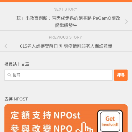
NEXT STORY
「玩」出教育創新：葉丙成走過的創業路 PaGamO讓改
變繼續發生
PREVIOUS STORY
615老人虐待警醒日 別讓疫情削弱老人保護意識
搜尋站上文章
搜
尋
關
鍵
支持 NPOST
字: