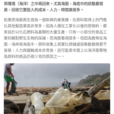
到環境（海洋）之中再回來。尤其海面、海底中的狀態都很
差，回收它要投入的成本、人力、時間高很多。
如果把海廢再生視為一個新興的產業鍊，在原料取得上的門檻
比其他製造業高非常多，因為人類在工業化以後的原物料，都
來自於以化石燃料為基礎的大量生產，只有一小部分的食品工
業仰賴對野生生物的採捕，而海廢看視很多，但因為散佈在海
面、海岸與海底中，原料收集上其實比撈捕或採集動植物更不
容易，人力與運輸成本非常高，這可能是市面上以海洋廢棄物
為原料的商品仍很少見的原因之一。