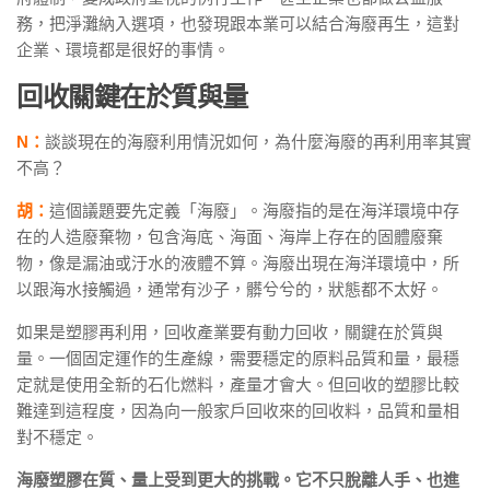
務，把淨灘納入選項，也發現跟本業可以結合海廢再生，這對
企業、環境都是很好的事情。
回收關鍵在於質與量
N：
談談現在的海廢利用情況如何，為什麼海廢的再利用率其實
不高？
胡：
這個議題要先定義「海廢」。海廢指的是在海洋環境中存
在的人造廢棄物，包含海底、海面、海岸上存在的固體廢棄
物，像是漏油或汙水的液體不算。海廢出現在海洋環境中，所
以跟海水接觸過，通常有沙子，髒兮兮的，狀態都不太好。
如果是塑膠再利用，回收產業要有動力回收，關鍵在於質與
量。一個固定運作的生產線，需要穩定的原料品質和量，最穩
定就是使用全新的石化燃料，產量才會大。但回收的塑膠比較
難達到這程度，因為向一般家戶回收來的回收料，品質和量相
對不穩定。
海廢塑膠在質、量上受到更大的挑戰。它不只脫離人手、也進