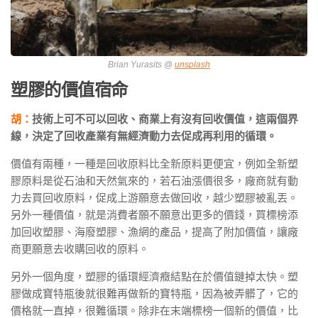
Brian Yurasits @
unsplash
塑膠的價值宿命
胡：
技術上可不可以回收、商業上有沒有回收價值，這兩個界
線，決定了回收產業有無經濟動力去促成再利用的循環。
價值有兩種，一種是回收原料比全新原料更便宜，例如全新塑
膠原料是從石油和天然氣來的，若石油漲價很多，廠商就有動
力去買回收原料，促成上游願意去做回收，越少塑膠被亂丟。
另外一種價值，就是消費者願不願意出更多的價錢，買標榜添
加回收塑膠、海廢塑膠、漁網的產品，提高了附加價值，讓廠
商更願意去收購回收的原料。
另外一個角度，塑膠的循環經濟癥結點在於價值鏈掉太快。塑
膠做成寶特瓶後就很難再做新的寶特瓶，因為被弄髒了，它的
價格就一直掉，很難循環。除非在末端標榜一個新的價值，比