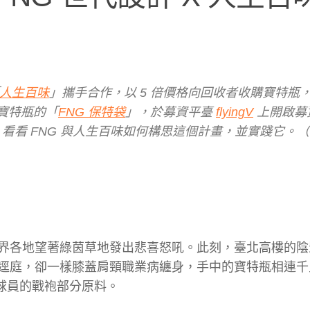
人生百味
」攜手合作，以 5 倍價格向回收者收購寶特瓶
收寶特瓶的「
FNG 保特袋
」，於募資平臺
flyingV
上開啟募
0%。看看 FNG 與人生百味如何構思這個計畫，並實踐它。
界各地望著綠茵草地發出悲喜怒吼。此刻，臺北高樓的陰
逕庭，卻一樣膝蓋肩頸職業病纏身，手中的寶特瓶相連千
國球員的戰袍部分原料。