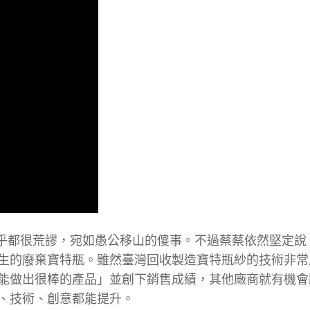
似乎都很荒謬，宛如愚公移山的傻事。不過蔡蔡依然堅定說
生的廢棄寶特瓶。雖然臺灣回收製造寶特瓶紗的技術非常
能做出很棒的產品」並創下銷售成績，其他廠商就有機會
、技術、創意都能提升。