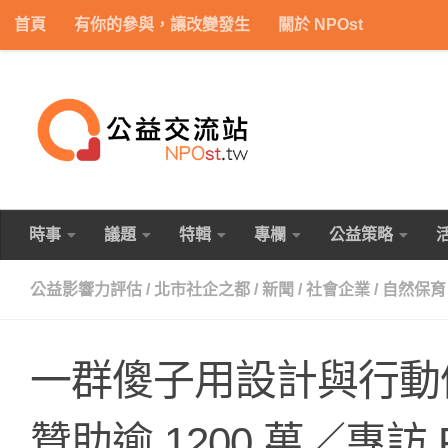
首頁
有你的參與，讓改變發生
關於 NPOst
Skip to content
時事
議題
特輯
專欄
公益策略
公益影響力評估
/
北市社企之都
/
新聞
/
社會企業
/
自然保育
一群傻子用設計與行動催
贊助逾 1200 萬／專訪