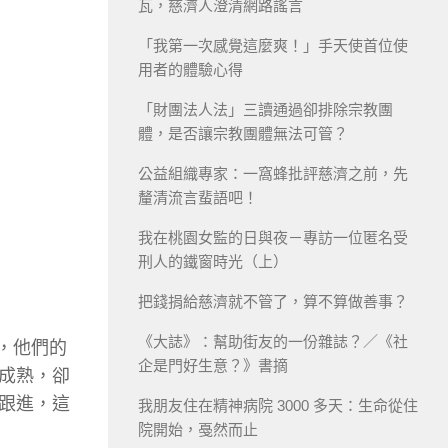
瓦，慈濟人澄清網路謠言
「我第一次感覺這麼爽！」手天使首位使
用者的體驗心得
「財團法人法」三讀通過卻排除宗教團
體，是否讓宗教團體無法可管？
公益組織專家：一窩蜂批評慈濟之前，先
釐清流言蜚語吧！
我在桃園女監的日與夜－專訪一位匿名受
刑人的鐵窗時光（上）
把錢捐給慈濟就不管了，算不算做善事？
《大誌》：幫助街友的一份雜誌？／《社
，他們的
企是門好生意？》書摘
成熟，卻
跟進，這
我朋友住在精神病院 3000 多天：生命從住
院開始，戞然而止