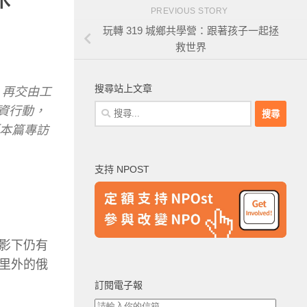
PREVIOUS STORY
玩轉 319 城鄉共學營：跟著孩子一起拯
救世界
搜尋站上文章
，再交由工
搜
資行動，
尋
（本篇專訪
關
鍵
支持 NPOST
字:
影下仍有
里外的俄
訂閱電子報