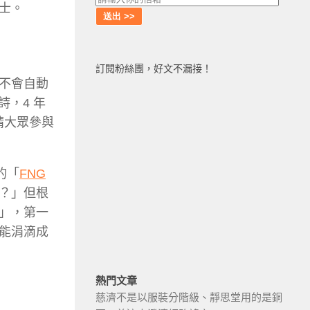
士。
訂閱粉絲團，好文不漏接！
不會自動
詩，4 年
請大眾參與
的「
FNG
？」但根
」，第一
能涓滴成
熱門文章
慈濟不是以服裝分階級、靜思堂用的是銅