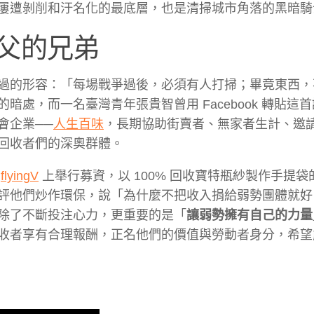
屢遭剝削和汙名化的最底層，也是清掃城市角落的黑暗騎
父的兄弟
過的形容：「每場戰爭過後，必須有人打掃；畢竟東西，
，而一名臺灣青年張貴智曾用 Facebook 轉貼這首
會企業──
人生百味
，長期協助街賣者、無家者生計、邀
回收者們的深奧群體。
在
flyingV
上舉行募資，以 100% 回收寶特瓶紗製作手提袋
評他們炒作環保，說「為什麼不把收入捐給弱勢團體就好
除了不斷投注心力，更重要的是「
讓弱勢擁有自己的力量
收者享有合理報酬，正名他們的價值與勞動者身分，希望