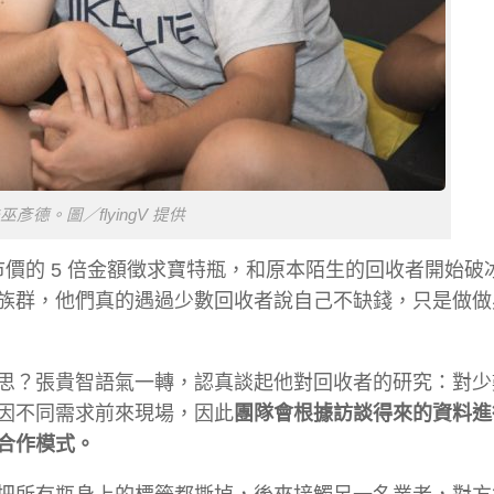
彥德。圖／flyingV 提供
於市價的 5 倍金額徵求寶特瓶，和原本陌生的回收者開始破
族群，他們真的遇過少數回收者說自己不缺錢，只是做做
思？張貴智語氣一轉，認真談起他對回收者的研究：對少
因不同需求前來現場，因此
團隊會根據訪談得來的資料進
合作模式。