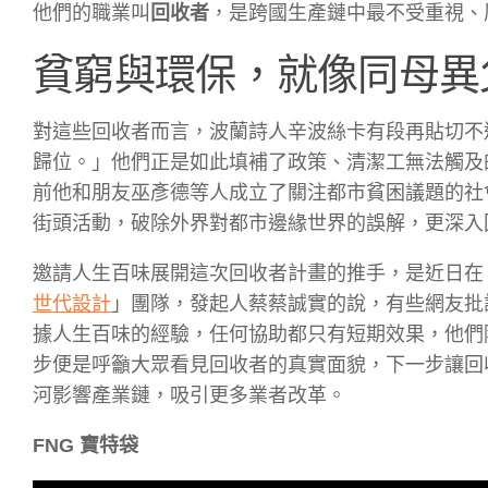
他們的職業叫
回收者
，是跨國生產鏈中最不受重視、
貧窮與環保，就像同母異
對這些回收者而言，波蘭詩人辛波絲卡有段再貼切不
歸位。」他們正是如此填補了政策、清潔工無法觸及的暗處
前他和朋友巫彥德等人成立了關注都市貧困議題的社
街頭活動，破除外界對都市邊緣世界的誤解，更深入
邀請人生百味展開這次回收者計畫的推手，是近日
世代設計
」團隊，發起人蔡蔡誠實的說，有些網友批
據人生百味的經驗，任何協助都只有短期效果，他們
步便是呼籲大眾看見回收者的真實面貌，下一步讓回
河影響產業鏈，吸引更多業者改革。
FNG 寶特袋