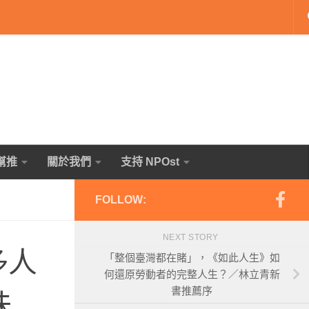
幫推
關於我們
支持 NPOst
FOLLOW:
NEXT STORY
多人
「整個臺灣都在賭」，《如此人生》如
何還原勞動者的完整人生？／林立青新
書推薦序
味