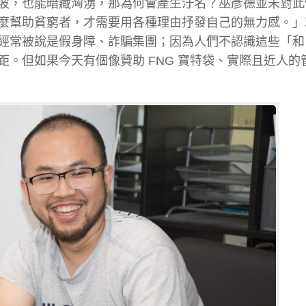
波，也能暗藏洶湧，那為何會產生汙名？巫彥德並未對此
麼幫助貧窮者，才需要用各種理由抒發自己的無力感。」
經常被說是假身障、詐騙集團；因為人們不認識這些「和
。但如果今天有個像贊助 FNG 寶特袋、實際且近人的