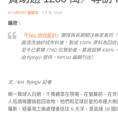
BY
NPOST 編輯室
·
1 8 月, 2018
編按：
「
FNG 世代設計
」團隊與長期關注無家者的「
廠清洗抽紗成布料後，製成 100% 原料為回
至今已累積 7760 位贊助者，募資超標 43
由 flyingV 提供，NPOst 編輯刊出）
文／KH flyingV 記者
唰一聲球入白網，千萬觀眾在現場、在螢幕前、在世
人低頭彎腰撿起回收物，他們和足球巨星的命運大相
羅斯，經臺灣工廠處理後送往 5 大洋，是高達 16 