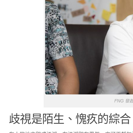
FNG 發
歧視是陌生、愧疚的綜合