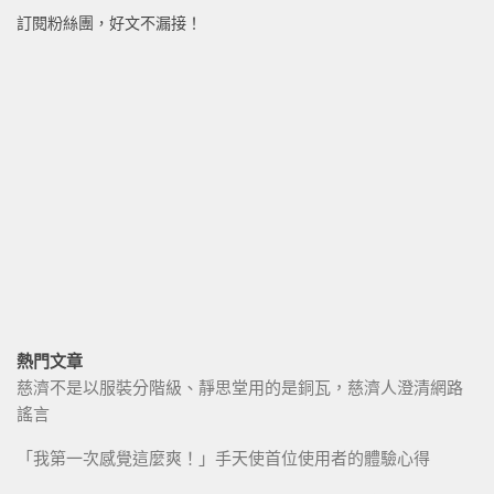
訂閱粉絲團，好文不漏接！
熱門文章
慈濟不是以服裝分階級、靜思堂用的是銅瓦，慈濟人澄清網路
謠言
「我第一次感覺這麼爽！」手天使首位使用者的體驗心得