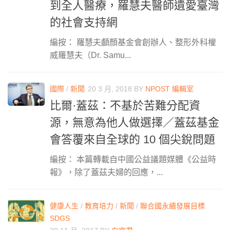
到全人醫療，羅慧夫醫師遺愛臺灣
的社會支持網
編按： 羅慧夫顱顏基金會創辦人、整形外科權
威羅慧夫（Dr. Samu...
國際
/
新聞
20 3 月, 2018
BY
NPOST 編輯室
比爾·蓋茲：不基於苦難分配資
源，無意為他人做選擇／蓋茲基金
會答覆來自全球的 10 個尖銳問題
編按： 本篇轉載自中國公益議題媒體《公益時
報》，除了蓋茲夫婦的回應，...
健康人生
/
教育培力
/
新聞
/
聯合國永續發展目標
SDGS