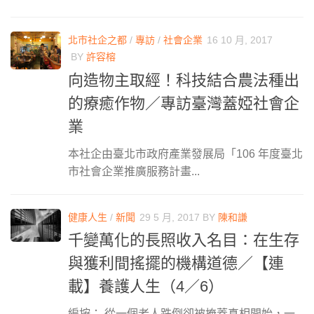
北市社企之都
/
專訪
/
社會企業
16 10 月, 2017
BY
許容榕
向造物主取經！科技結合農法種出
的療癒作物／專訪臺灣蓋婭社會企
業
本社企由臺北市政府產業發展局「106 年度臺北
市社會企業推廣服務計畫...
健康人生
/
新聞
29 5 月, 2017
BY
陳和謙
千變萬化的長照收入名目：在生存
與獲利間搖擺的機構道德／【連
載】養護人生（4／6）
編按： 從一個老人跌倒卻被掩蓋真相開始，一