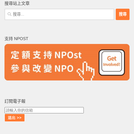
搜尋站上文章
搜
尋
關
鍵
支持 NPOST
字:
訂閱電子報