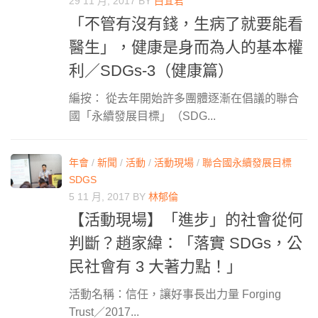
29 11 月, 2017
BY
白宜君
「不管有沒有錢，生病了就要能看
醫生」，健康是身而為人的基本權
利／SDGs-3（健康篇）
編按： 從去年開始許多團體逐漸在倡議的聯合
國「永續發展目標」（SDG...
年會
/
新聞
/
活動
/
活動現場
/
聯合國永續發展目標
SDGS
5 11 月, 2017
BY
林郁倫
【活動現場】「進步」的社會從何
判斷？趙家緯：「落實 SDGs，公
民社會有 3 大著力點！」
活動名稱：信任，讓好事長出力量 Forging
Trust／2017...