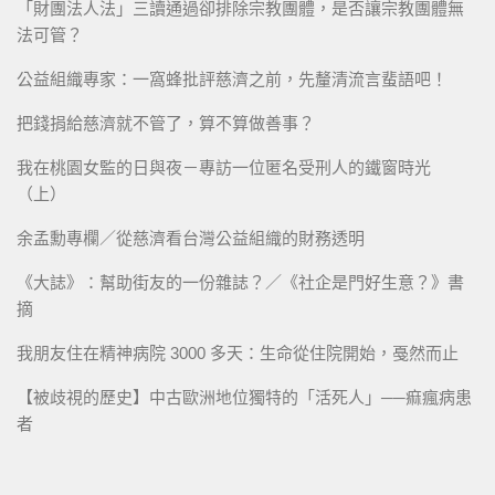
「財團法人法」三讀通過卻排除宗教團體，是否讓宗教團體無
法可管？
公益組織專家：一窩蜂批評慈濟之前，先釐清流言蜚語吧！
把錢捐給慈濟就不管了，算不算做善事？
我在桃園女監的日與夜－專訪一位匿名受刑人的鐵窗時光
（上）
余孟勳專欄／從慈濟看台灣公益組織的財務透明
《大誌》：幫助街友的一份雜誌？／《社企是門好生意？》書
摘
我朋友住在精神病院 3000 多天：生命從住院開始，戞然而止
【被歧視的歷史】中古歐洲地位獨特的「活死人」──痲瘋病患
者