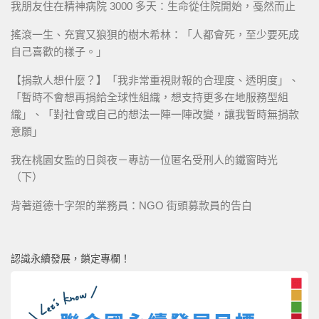
我朋友住在精神病院 3000 多天：生命從住院開始，戞然而止
搖滾一生、充實又狼狽的樹木希林：「人都會死，至少要死成
自己喜歡的樣子。」
【捐款人想什麼？】「我非常重視財報的合理度、透明度」、
「暫時不會想再捐給全球性組織，想支持更多在地服務型組
織」、「對社會或自己的想法一陣一陣改變，讓我暫時無捐款
意願」
我在桃園女監的日與夜－專訪一位匿名受刑人的鐵窗時光
（下）
背著道德十字架的業務員：NGO 街頭募款員的告白
認識永續發展，鎖定專欄！