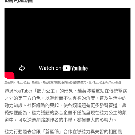
趙藙婷以「聽力公主」的形象，向觀眾解釋輔聽器與助聽器間的差異。影／聽力公主YouTube頻道
透過YouTuber「聽力公主」的形象，趙藙婷希望站在傳統醫病
之外的第三方角色，以輕鬆而不失專業的角度，普及生活中的
聽力知識。社群網路的興起，使各類議題有更多發聲管道，趙
藙婷便認為，聽力議題的影音企畫不僅能呈現在聽力公主的頻
道中，可以透過網路創作者的串聯，發揮更大的影響力。
聽力行動過去曾跟「蒼藍鴿」合作宣導聽力與失智的相關風