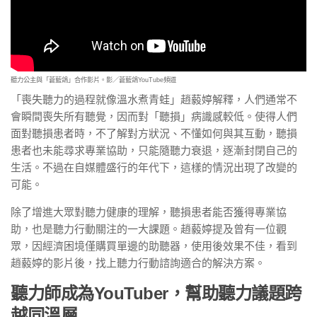
聽力公主與「蒼藍鴿」合作影片。影／蒼藍鴿YouTube頻道
「喪失聽力的過程就像溫水煮青蛙」趙藙婷解釋，人們通常不
會瞬間喪失所有聽覺，因而對「聽損」病識感較低。使得人們
面對聽損患者時，不了解對方狀況、不懂如何與其互動，聽損
患者也未能尋求專業協助，只能隨聽力衰退，逐漸封閉自己的
生活。不過在自媒體盛行的年代下，這樣的情況出現了改變的
可能。
除了增進大眾對聽力健康的理解，聽損患者能否獲得專業協
助，也是聽力行動關注的一大課題。趙藙婷提及曾有一位觀
眾，因經濟困境僅購買單邊的助聽器，使用後效果不佳，看到
趙藙婷的影片後，找上聽力行動諮詢適合的解決方案。
聽力師成為YouTuber，
幫助聽力議題跨
越同溫層