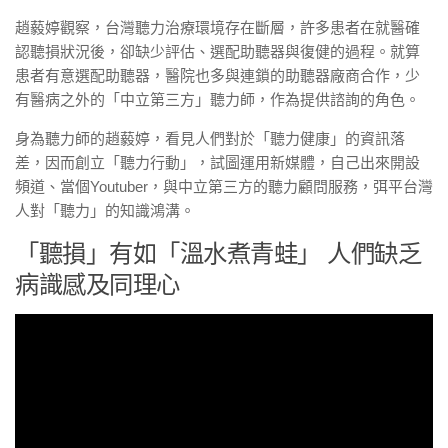
趙藙婷觀察，台灣聽力治療環境存在斷層，許多患者在就醫確
認聽損狀況後，卻缺少評估、選配助聽器與復健的過程。就算
患者有意選配助聽器，醫院也多與連鎖的助聽器廠商合作，少
有醫病之外的「中立第三方」聽力師，作為提供諮詢的角色。
身為聽力師的趙藙婷，看見人們對於「聽力健康」的資訊落
差，因而創立「聽力行動」，試圖運用新媒體，自己出來開設
頻道、當個Youtuber，與中立第三方的聽力顧問服務，弭平台灣
人對「聽力」的知識鴻溝。
「聽損」有如「溫水煮青蛙」 人們缺乏
病識感及同理心