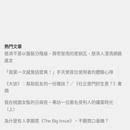
熱門文章
慈濟不是以服裝分階級、靜思堂用的是銅瓦，慈濟人澄清網路
謠言
「我第一次感覺這麼爽！」手天使首位使用者的體驗心得
《大誌》：幫助街友的一份雜誌？／《社企是門好生意？》書
摘
我在桃園女監的日與夜－專訪一位匿名受刑人的鐵窗時光
（上）
為什麼有人寧願買《The Big Issue》，不願買口香糖？