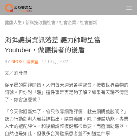
Skip to content
健康人生
/
新科技改變社會
/
社會企業
/
社會創新
消弭聽損資訊落差 聽力師轉型當
Youtuber，做聽損者的後盾
BY
NPOST 編輯室
·
17 10 月, 2022
文／劉彥良
從早晨的鬧鐘開始，人們每天透過各種聲音，接收世界萬物的
訊號。但你對「聽」這件事是否足夠了解？如果有天聽不清楚
了，你會怎麼做？
「今天你腳斷掉了，會只依靠網路評價，就去網購義肢嗎？」
聽力行動創辦人趙藙婷指出，購買義肢，除了硬體功能，專業
人士的選配評估，和後續調整復健都很重要，而選購助聽器，
自然也是如此，但很多台灣聽損患者並不知道這件事。