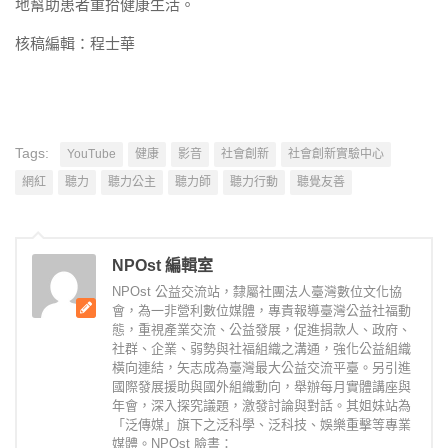
地幫助患者重拾健康生活。
核稿編輯：程士華
Tags:
YouTube
健康
影音
社會創新
社會創新實驗中心
網紅
聽力
聽力公主
聽力師
聽力行動
聽覺友善
NPOst 編輯室
NPOst 公益交流站，隸屬社團法人臺灣數位文化協
會，為一非營利數位媒體，專責報導臺灣公益社福動
態，重視產業交流、公益發展，促進捐款人、政府、
社群、企業、弱勢與社福組織之溝通，強化公益組織
橫向連結，矢志成為臺灣最大公益交流平臺。另引進
國際發展援助與國外組織動向，舉辦每月實體講座與
年會，深入探究議題，激發討論與對話。其姐妹站為
「泛傳媒」旗下之泛科學、泛科技、娛樂重擊等專業
媒體。NPOst 臉書：