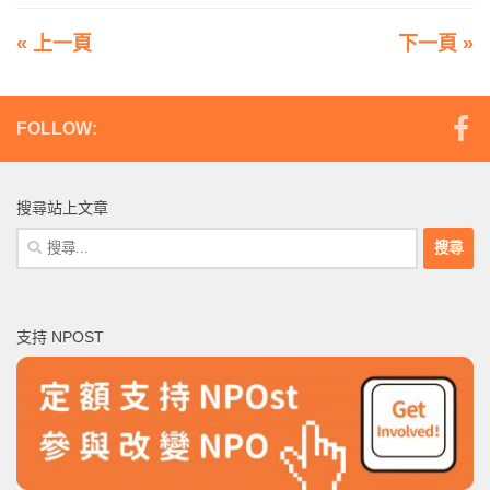
« 上一頁
下一頁 »
FOLLOW:
搜尋站上文章
搜
尋
關
鍵
支持 NPOST
字: