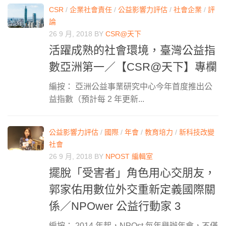
CSR
/
企業社會責任
/
公益影響力評估
/
社會企業
/
評
論
26 9 月, 2018
BY
CSR@天下
活躍成熟的社會環境，臺灣公益指
數亞洲第一／【CSR@天下】專欄
編按： 亞洲公益事業研究中心今年首度推出公
益指數（預計每 2 年更新...
公益影響力評估
/
國際
/
年會
/
教育培力
/
新科技改變
社會
26 9 月, 2018
BY
NPOST 編輯室
擺脫「受害者」角色用心交朋友，
郭家佑用數位外交重新定義國際關
係／NPOwer 公益行動家 3
編按： 2014 年起，NPOst 每年舉辦年會，不僅