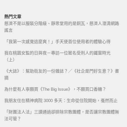
熱門文章
慈濟不是以服裝分階級、靜思堂用的是銅瓦，慈濟人澄清網路
謠言
「我第一次感覺這麼爽！」手天使首位使用者的體驗心得
我在桃園女監的日與夜－專訪一位匿名受刑人的鐵窗時光
（上）
《大誌》：幫助街友的一份雜誌？／《社企是門好生意？》書
摘
為什麼有人寧願買《The Big Issue》，不願買口香糖？
我朋友住在精神病院 3000 多天：生命從住院開始，戞然而止
「財團法人法」三讀通過卻排除宗教團體，是否讓宗教團體無
法可管？