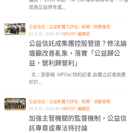
成為公益界年度...
公益信託
/
公益影響力評估
/
新聞
/
財務運用
21 9 月, 2018
BY
NPOST 編輯室
公益信託成集團控股管道？修法論
壇籲改善亂象，落實「公益歸公
益，營利歸營利」
文／游家榕 NPOst 特約記者 由獨立記者姚惠
珍於...
公益信託
/
公益影響力評估
/
新聞
/
活動現場
20 9 月, 2018
BY
NPOST 編輯室
加強主管機關的監督機制，公益信
託專章或專法待討論