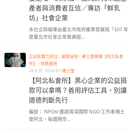
產者與消費者互信／專訪「鮮乳
坊」社會企業
本社企與報導由臺北市政府產業發展局「107 年
度臺北市社會企業推廣服...
公益影響力評估
/
募款祕訣
/
褚士瑩專欄【阿北私會
所】
/
財務運用
28 9 月, 2018
BY
褚士瑩
【阿北私會所】黑心企業的公益捐
款可以拿嗎？善用評估工具，別讓
道德判斷先行
編按： NPOst 邀請資深國際 NGO 工作者褚士
瑩阿北，每週隔空...