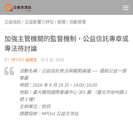
Skip to content
公益信託
/
公益影響力評估
/
新聞
/
活動現場
加強主管機關的監督機制，公益信託專章或
專法待討論
BY
NPOST 編輯室
·
20 9 月, 2018
活動名稱：公益信託修法與趨勢論壇 ── 還給公益一個
尊嚴
時間：2018 年 9 月 19 日，14:00~16:00
地點：臺大醫院國際會議中心 301 廳 （臺北市徐州路 2
號 3 樓）
主辦單位：財訊
媒體協辦：NPOst 公益交流站