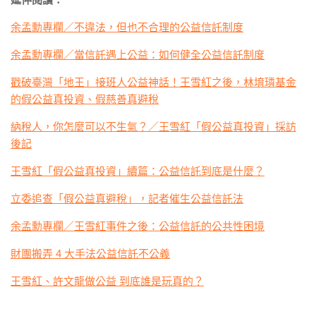
余孟勳專欄／不違法，但也不合理的公益信託制度
余孟勳專欄／當信託遇上公益：如何健全公益信託制度
戳破臺灣「地王」接班人公益神話！王雪紅之後，林堉璘基金
的假公益真投資、假慈善真避稅
納稅人，你怎麼可以不生氣？／王雪紅「假公益真投資」採訪
後記
王雪紅「假公益真投資」續篇：公益信託到底是什麼？
立委追查「假公益真避稅」，記者催生公益信託法
余孟勳專欄／王雪紅事件之後：公益信託的公共性困境
財團搬弄 4 大手法公益信託不公義
王雪紅、許文龍做公益 到底誰是玩真的？