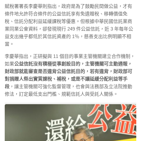
賦稅署署長李慶華則指出，政府是為了鼓勵民間做公益，才有
條件地允許符合條件的公益信託享有免遺贈稅、移轉價值免
稅、信託分配利益延緩課稅等優惠。但根據中華民國信託業商
業同業公會資料，卻發現現行 249 件公益信託，近 3 年每年公
益支出幾乎都低於其信託資產的 1％，慈善支出比例明顯不相
當。
李慶華指出，正研擬與 11 個目的事業主管機關建立合作機制，
如果
公益信託沒有積極從事創設目的，主管機關可主動通報，
財政部就能審查是否違背公益信託目的，若有違背，財政部可
對捐贈人祭出實質課稅、補稅，或是不讓延緩分配利益等手
段
，讓主管機關可強化監督管理，也會與法務部及立法院推動
修法，訂定最低支出門檻、規範信託人與受託人關係。