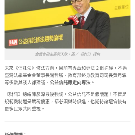
金管會副主委黃天牧。圖／《財訊》提供
未來《信託法》修法方向，目前有專章和專法 2 個途徑，不過
臺灣法學基金會董事長謝哲勝、教育部終身教育司司長黃月雲
等多數與談人都建議，
公益信託應走向專法。
《財訊》總編陳彥淳最後強調，公益信託不是假議題！不管是
規範機制還是賦稅優惠，都必須與時俱進，也期待論壇會後有
更多民眾共同重視。
延伸閱讀：