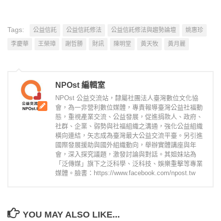
Tags:
公益信託
公益信託修法
公益信託修法與趨勢論壇
姚惠珍
李慶華
王榮璋
謝哲勝
財訊
陳明堂
黃天牧
黃月麗
NPOst 編輯室
NPOst 公益交流站，隸屬社團法人臺灣數位文化協
會，為一非營利數位媒體，專責報導臺灣公益社福動
態，重視產業交流、公益發展，促進捐款人、政府、
社群、企業、弱勢與社福組織之溝通，強化公益組織
橫向連結，矢志成為臺灣最大公益交流平臺。另引進
國際發展援助與國外組織動向，舉辦實體講座與年
會，深入探究議題，激發討論與對話。其姐妹站為
「泛傳媒」旗下之泛科學、泛科技、娛樂重擊等專業
媒體。臉書：https://www.facebook.com/npost.tw
YOU MAY ALSO LIKE...