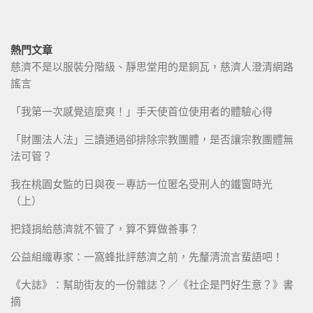
熱門文章
慈濟不是以服裝分階級、靜思堂用的是銅瓦，慈濟人澄清網路
謠言
「我第一次感覺這麼爽！」手天使首位使用者的體驗心得
「財團法人法」三讀通過卻排除宗教團體，是否讓宗教團體無
法可管？
我在桃園女監的日與夜－專訪一位匿名受刑人的鐵窗時光
（上）
把錢捐給慈濟就不管了，算不算做善事？
公益組織專家：一窩蜂批評慈濟之前，先釐清流言蜚語吧！
《大誌》：幫助街友的一份雜誌？／《社企是門好生意？》書
摘