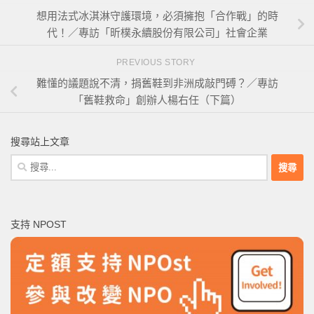
想用法式冰淇淋守護環境，必須擁抱「合作戰」的時
代！／專訪「昕樸永續股份有限公司」社會企業
PREVIOUS STORY
難懂的議題說不清，捐舊鞋到非洲成敲門磗？／專訪
「舊鞋救命」創辦人楊右任（下篇）
搜尋站上文章
搜
尋
關
鍵
支持 NPOST
字: