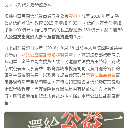
文／《財訊》新聞稿提供
根據中華民國信託業商業同業公會
資料
，截至 2018 年第 2 季，
公益信託登錄件數較 2015 年增加了 93 件，信託財產金額增加
了近 100 億元，推估享有的免稅金額超過 250 億元，然而
前 50
大公益支出竟然大多不及信託資產的 1％
。
《財訊》雙週刊今年（2018）9 月 19 日於臺大醫院國際會議中
心舉辦「
財訊公益信託修法趨勢論壇
」，邀請法務部政務次長
陳明堂、金管會副主委黃天牧、民進黨立法委員王榮璋、財政
部賦稅署署長李慶華、教育部終身教育司司長黃月麗等各目的
事業主管機關首長，以及獨立記者姚惠珍與
臺灣法學基金會
董
事長謝哲勝等民間觀察家，審慎檢視臺灣公益信託發展現況和
衝擊稅收程度，而其實際運作狀況是否有背離法理與社會期
待，期待後續推動修法與資訊透明，促進臺灣公益信託制度健
全。