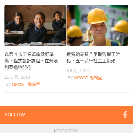
為第 4 次工業革命做好準
近貧助赤貧？爭取勞權正常
備，程式設計課程，在奈及
化，五一遊行社工上街頭
利亞遍地開花
3 6 月, 2019
21 8 月, 2019
BY
NPOST 編輯室
BY
NPOST 編輯室
FOLLOW:
NEXT STORY