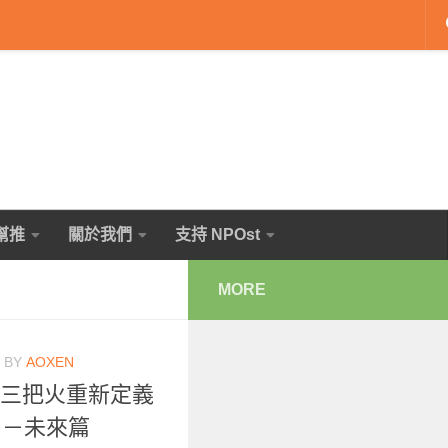
幫推
關於我們
支持 NPOst
MORE
BY
AOXEN
，三把火重新定義
）－未來篇