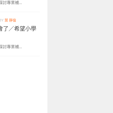
討專業補...
BY
葉 靜倫
會了／希望小學
討專業補...