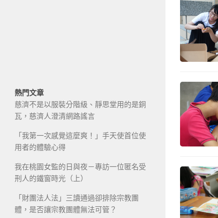
熱門文章
慈濟不是以服裝分階級、靜思堂用的是銅
瓦，慈濟人澄清網路謠言
「我第一次感覺這麼爽！」手天使首位使
用者的體驗心得
我在桃園女監的日與夜－專訪一位匿名受
刑人的鐵窗時光（上）
「財團法人法」三讀通過卻排除宗教團
體，是否讓宗教團體無法可管？