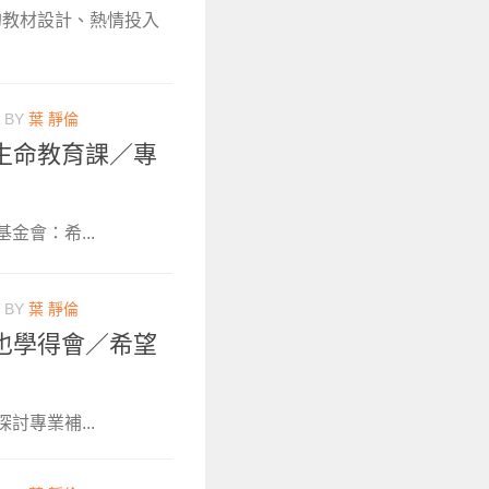
的教材設計、熱情投入
BY
葉 靜倫
生命教育課／專
金會：希...
BY
葉 靜倫
也學得會／希望
討專業補...