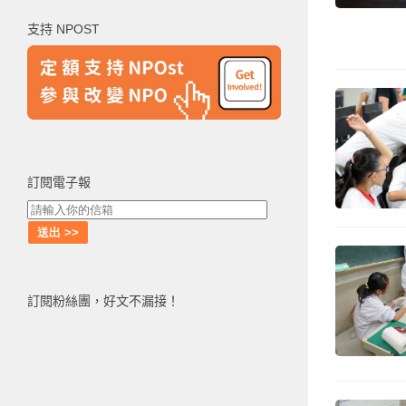
鍵
支持 NPOST
字:
訂閱電子報
訂閱粉絲團，好文不漏接！