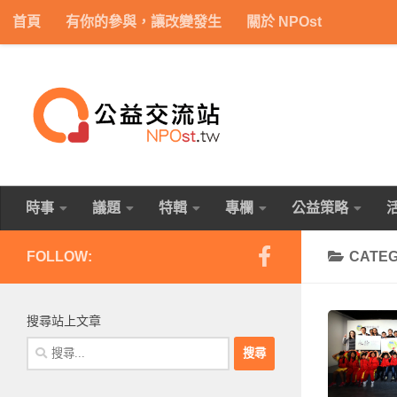
首頁
有你的參與，讓改變發生
關於 NPOst
Skip to content
時事
議題
特輯
專欄
公益策略
FOLLOW:
CATE
搜尋站上文章
搜
尋
關