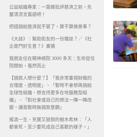
公益組織專家：一窩蜂批評慈濟之前，先
釐清流言蜚語吧！
把錢捐給慈濟就不管了，算不算做善事？
《大誌》：幫助街友的一份雜誌？／《社
企是門好生意？》書摘
我朋友住在精神病院 3000 多天：生命從住
院開始，戞然而止
【捐款人想什麼？】「我非常重視財報的
合理度、透明度」、「暫時不會想再捐給
全球性組織，想支持更多在地服務型組
織」、「對社會或自己的想法一陣一陣改
變，讓我暫時無捐款意願」
搖滾一生、充實又狼狽的樹木希林：「人
都會死，至少要死成自己喜歡的樣子。」