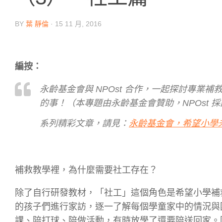
BY
葉 靜倫
·
15 11 月, 2016
編按：
永齡基金會與 NPOst 合作，一起探討專
的事！（本專題由永齡基金會贊助，NPOst 
系列精彩文章，請見：
永齡基金會，希望小學
補救教學裡，為什麼需要社工存在？
除了自行研發教材，「社工」這個角色是希望小學補
的孩子們進行家訪，逐一了解每個學童家中的情況與
課、陪打球、陪做活動，有時放學了還要陪送回家。