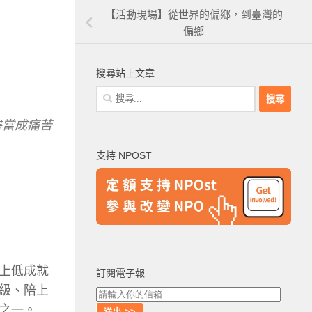
【活動現場】從世界的偏鄉，到臺灣的
偏鄉
搜尋站上文章
搜
尋
書當成痛苦
關
鍵
支持 NPOST
字:
上低成就
訂閱電子報
級、陪上
之一。