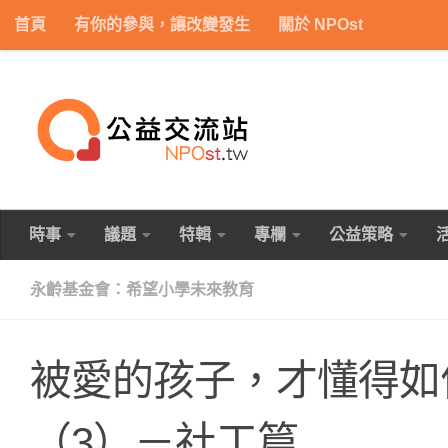
首頁
有你的參與，讓改變發生
關於 NPOst
Skip to content
時事
議題
特輯
專欄
公益策略
永齡基金會：希望小學未來教育
被愛的孩子，才懂得如
（3）－社工篇