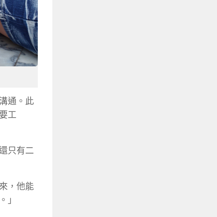
溝通。此
要工
還只有二
來，他能
。」