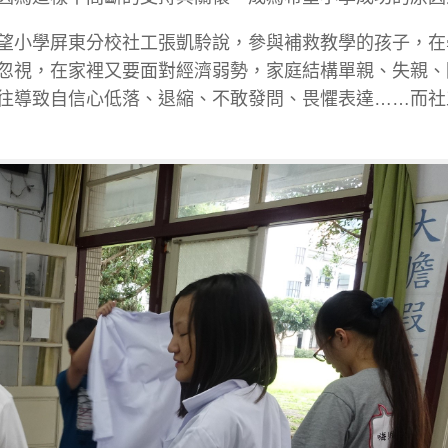
望小學屏東分校社工張凱駖說，參與補救教學的孩子，在
忽視，在家裡又要面對經濟弱勢，家庭結構單親、失親、
往導致自信心低落、退縮、不敢發問、畏懼表達……而社