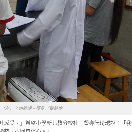
工（左）辛勤跟課。攝影／葉靜倫
吐感受。」希望小學新北教分校社工督導阮琦琇說：「我
優勢，找回自信心。」