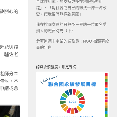
全球性組織，想支持更多在地服務型組
織」、「對社會或自己的想法一陣一陣改
駖開心的
變，讓我暫時無捐款意願」
我在桃園女監的日與夜－專訪一位匿名受
刑人的鐵窗時光（下）
背著道德十字架的業務員：NGO 街頭募款
近能與孩
員的告白
，輔佐老
認識永續發展，鎖定專欄！
老師分享
時候，不
申請或急