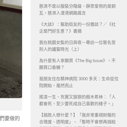
慈濟不是以服裝分階級、靜思堂用的是銅
瓦，慈濟人澄清網路謠言
《大誌》：幫助街友的一份雜誌？／《社
企是門好生意？》書摘
我在桃園女監的日與夜－專訪一位匿名受
刑人的鐵窗時光（上）
為什麼有人寧願買《The Big Issue》，不
願買口香糖？
我朋友住在精神病院 3000 多天：生命從住
院開始，戞然而止
搖滾一生、充實又狼狽的樹木希林：「人
都會死，至少要死成自己喜歡的樣子。」
【捐款人想什麼？】「我非常重視財報的
們要做的
合理度、透明度」、「暫時不會想再捐給