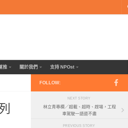
幫推
關於我們
支持 NPOst
FOLLOW:
NEXT STORY
列
林立青專欄／超載、超時、趕場，工程
車駕駛一語道不盡
PREVIOUS STORY