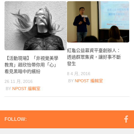
紅龜公益募資平臺創辦人：
透過群眾集資，讓好事不斷
【活動現場】「非視覺美學
發生
教育」趙欣怡帶你用「心」
看見黑暗中的繽紛
8 4 月, 2016
BY
NPOST 編輯室
26 11 月, 2016
BY
NPOST 編輯室
FOLLOW: