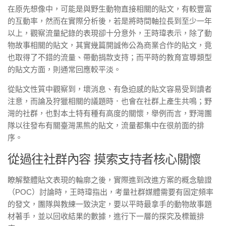
在原先想像中，可能是與野生動物直接相關的貼文，有較豐富
的互動率，然而在實際分析後，若是將時間軸拉長到至少一年
以上，觀察流量紀錄的表現卻十分意外，王時瑋表示，除了動
物故事相關的貼文，其實幾篇開誠佈公為商業合作的貼文，竟
也取得了不錯的流量、帶動捐款支持；而平時的教育宣導類型
的貼文方面，則通常回應較平淡。
從貼文性質中觀察到，壞消息、有急迫感的貼文容易受到讀者
注意，而論及狩獵相關的議題時．也會在社群上產生共鳴；野
灣的社群，也對本土特有種有高度的關懷，舉例而言，野灣團
隊以往發布有關臺灣黑熊的貼文，流量都集中在很前面的排
序。
從過往社群內容 摸索支持者核心關懷
瞭解整體貼文表現的輪廓之後，實際進到改進方案的概念驗證
（POC）討論時，王時瑋指出，考量社群媒體需要有固定頻率
的發文，團隊與教練一致決定，要以平時最拿手的動物故事題
材著手，並以回收結果的數據，進行下一層的探究及標籤排