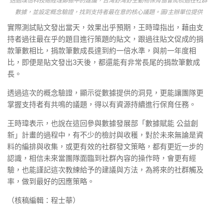
透過璞倍科技總經理鄭振中的建議，台灣野灣野生動物保育協會爬梳過往社群
數據，並設定概念驗證，找到支持者最在意的核心議題。圖/主辦單位提供
實際測試貼文發出當天，效果出乎預期，王時瑋指出，藉由支
持者過往最在乎的題目進行策題的貼文，跟過往貼文促成的捐
款筆數相比，捐款筆數成長達到約一倍水準，與前一年度相
比，即便是貼文發出3天後，都還能有非常長尾的捐款筆數成
長。
透過這次的概念驗證，顯示從數據提供的洞見，更能讓團隊更
掌握支持者有共鳴的議題，得以有資源持續進行保育任務。
王時瑋表示，也說在這回參與數據發展部「數據賦能 公益創
新」計畫的過程中，有不少的檢討與收穫，對於未來無論是資
料的編排與收集，或更有效的社群發文策略，都有更近一步的
認識，相信未來當團隊面臨到社群內容的操作時，會更有經
驗，也能謹記這次教練給予的建議與方法，為將來的社群觸及
率，做到最好的因應策略。
（核稿編輯：程士華）