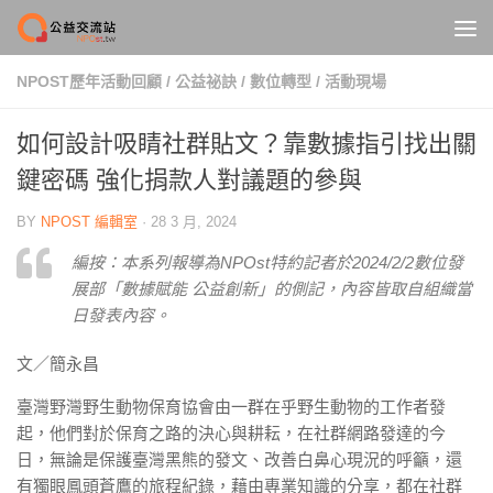
Skip to content
NPOST歷年活動回顧
/
公益祕訣
/
數位轉型
/
活動現場
如何設計吸睛社群貼文？靠數據指引找出關
鍵密碼 強化捐款人對議題的參與
BY
NPOST 編輯室
·
28 3 月, 2024
編按：本系列報導為NPOst特約記者於2024/2/2數位發
展部「數據賦能 公益創新」的側記，內容皆取自組織當
日發表內容。
文／簡永昌
臺灣野灣野生動物保育協會由一群在乎野生動物的工作者發
起，他們對於保育之路的決心與耕耘，在社群網路發達的今
日，無論是保護臺灣黑熊的發文、改善白鼻心現況的呼籲，還
有獨眼鳳頭蒼鷹的旅程紀錄，藉由專業知識的分享，都在社群