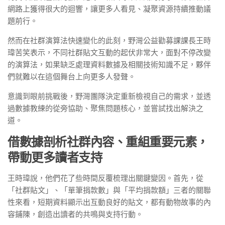
網路上獲得很大的迴響，讓更多人看見、凝聚資源持續推動議
題前行。
然而在社群演算法快速變化的此刻，野灣公益勸募課課長王時
瑋苦笑表示，不同社群貼文互動的起伏非常大，面對不停改變
的演算法，如果缺乏處理資料數據及相關技術知識不足，夥伴
們就難以在這個舞台上向更多人發聲。
意識到眼前挑戰後，野灣團隊決定重新檢視自己的需求，並透
過數據教練的從旁協助、聚焦問題核心，並嘗試找出解決之
道。
借數據剖析社群內容、重組重要元素，
帶動更多讀者支持
王時瑋說，他們花了些時間反覆梳理出關鍵變因。首先，從
「社群貼文」、「單筆捐款數」與「平均捐款額」三者的關聯
性來看，短期資料顯示出互動良好的貼文，都有動物故事的內
容鋪陳，創造出讀者的共鳴與支持行動。