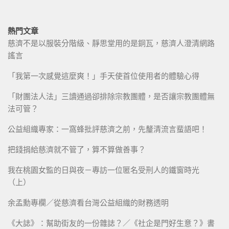
熱門文章
慈濟不是以服裝分階級、靜思堂用的是銅瓦，慈濟人澄清網路
謠言
「我第一次感覺這麼爽！」手天使首位使用者的體驗心得
「財團法人法」三讀通過卻排除宗教團體，是否讓宗教團體無
法可管？
公益組織專家：一窩蜂批評慈濟之前，先釐清流言蜚語吧！
把錢捐給慈濟就不管了，算不算做善事？
我在桃園女監的日與夜－專訪一位匿名受刑人的鐵窗時光
（上）
余孟勳專欄／從慈濟看台灣公益組織的財務透明
《大誌》：幫助街友的一份雜誌？／《社企是門好生意？》書