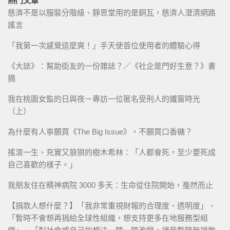
熱門文章
慈濟不是以服裝分階級、靜思堂用的是銅瓦，慈濟人澄清網路
謠言
「我第一次感覺這麼爽！」手天使首位使用者的體驗心得
《大誌》：幫助街友的一份雜誌？／《社企是門好生意？》書
摘
我在桃園女監的日與夜－專訪一位匿名受刑人的鐵窗時光
（上）
為什麼有人寧願買《The Big Issue》，不願買口香糖？
搖滾一生、充實又狼狽的樹木希林：「人都會死，至少要死成
自己喜歡的樣子。」
我朋友住在精神病院 3000 多天：生命從住院開始，戞然而止
【捐款人想什麼？】「我非常重視財報的合理度、透明度」、
「暫時不會想再捐給全球性組織，想支持更多在地服務型組