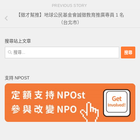
PREVIOUS STORY
【徵才幫推】地球公民基金會誠徵教育推廣專員 1 名
（台北市）
搜尋站上文章
搜
尋
關
鍵
支持 NPOST
字: