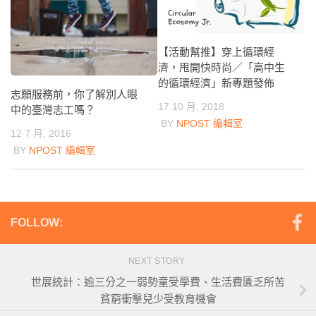
【活動幫推】穿上循環經
濟，甩開快時尚／「高中生
的循環經濟」新專題發佈
志願服務前，你了解別人眼
17 10 月, 2018
中的臺灣志工嗎？
BY
NPOST 編輯室
12 7 月, 2016
BY
NPOST 編輯室
FOLLOW:
NEXT STORY
世展統計：逾三分之一弱勢童受學費、生活費匱乏所苦
貧窮衝擊兒少受教育機會