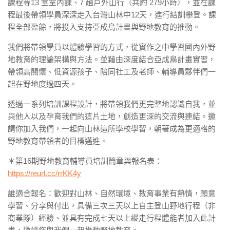
課程等13 堂室內課、7 趟戶外山行（共約 279小時），並在課
程最後帶領學員深深走入台灣山林中12天，進行結訓攀登。課
程全部盈餘，將投入支持亞成鳥計畫與野地教育的推動。
我們將帶領學員以體驗學習的方式，從實作之中學習國內外野
地教育的理論架構與方法。並藉由深度結合亞成鳥計畫實習，
帶領高關懷、低資源孩子、陪同社工及老師、輔導員夥伴們一
起在野地度過四天。
透過一系列培訓課程設計，將帶領我們更完整地認識自我，並
與他人以及孕育我們的這片土地，創造更深的交流與連結。邀
請你加入我們，一起向山林這所學校學習，朝著成為更適格的
野地教育帶領者的目標邁進。
＊第16期野地教育輔導員培訓簡章與報名表：
https://reurl.cc/rrKK4y
誰適合報名：歡迎對山林、自然環境、教育事業有熱情，願意
學習、分享與付出，具備三次三天以上自主登山野地行程（非
商業隊）經驗、並具有完成七天以上縱走行程體能者加入此計