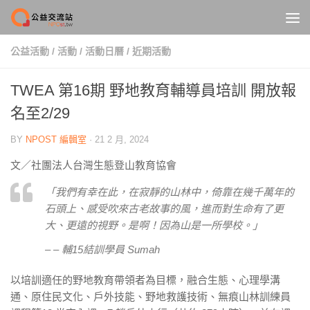
Skip to content
公益活動
/
活動
/
活動日曆
/
近期活動
TWEA 第16期 野地教育輔導員培訓 開放報
名至2/29
BY
NPOST 編輯室
·
21 2 月, 2024
文／社團法人台灣生態登山教育協會
「我們有幸在此，在寂靜的山林中，倚靠在幾千萬年的
石頭上、感受吹來古老故事的風，進而對生命有了更
大、更遠的視野。是啊！因為山是一所學校。」
– – 輔15結訓學員 Sumah
以培訓適任的野地教育帶領者為目標，融合生態、心理學溝
通、原住民文化、戶外技能、野地救護技術、無痕山林訓練員