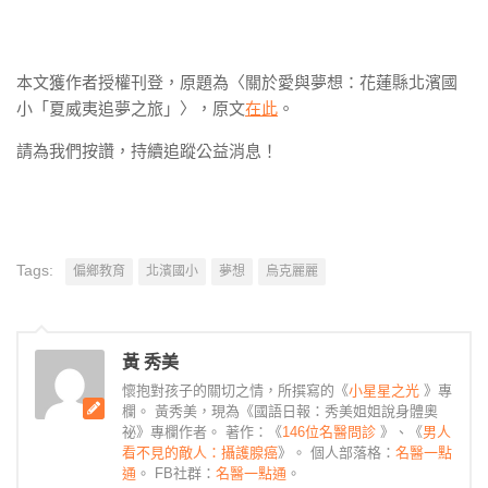
本文獲作者授權刊登，原題為〈關於愛與夢想：花蓮縣北濱國
小「夏威夷追夢之旅」〉，原文
在此
。
請為我們按讚，持續追蹤公益消息！
Tags:
偏鄉教育
北濱國小
夢想
烏克麗麗
黃 秀美
懷抱對孩子的關切之情，所撰寫的《
小星星之光
》專
欄。 黃秀美，現為《國語日報：秀美姐姐說身體奧
祕》專欄作者。 著作：《
146位名醫問診
》、《
男人
看不見的敵人：攝護腺癌
》。 個人部落格：
名醫一點
通
。 FB社群：
名醫一點通
。