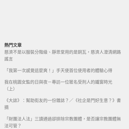
熱門文章
慈濟不是以服裝分階級、靜思堂用的是銅瓦，慈濟人澄清網路
謠言
「我第一次感覺這麼爽！」手天使首位使用者的體驗心得
我在桃園女監的日與夜－專訪一位匿名受刑人的鐵窗時光
（上）
《大誌》：幫助街友的一份雜誌？／《社企是門好生意？》書
摘
「財團法人法」三讀通過卻排除宗教團體，是否讓宗教團體無
法可管？