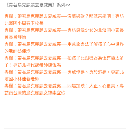
《帶著烏克麗麗去夏威夷》系列>>
專欄：帶著烏克麗麗去夏威夷──沒募過款？那就來學吧！專訪
北濱國小周春玉校長
專欄：帶著烏克麗麗去夏威夷──專訪最像少女的北濱國小家長
會長呂靜怡
專欄：帶著烏克麗麗去夏威夷──用意象書法了解孩子心中世界
的老師蔡佳玲
專欄：帶著烏克麗麗去夏威夷──拍孩子比跟機器為伍有趣太多
了！專訪北埔代課老師陳恆鳴
專欄：帶著烏克麗麗去夏威夷──勇敢作夢、勇於追夢，專訪北
濱國小林佳蓉老師
專欄：帶著烏克麗麗去夏威夷──同場加映：人正、心更美，專
訪南台灣的烏克麗麗女神李宜玲