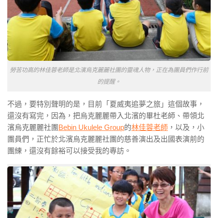
勞苦功高的林佳蓉老師是北濱烏克麗麗社團的靈魂人物，正在為團員們作行前
的提醒。
不過，要特別聲明的是，目前「夏威夷追夢之旅」這個故事，
還沒有寫完，因為，把烏克麗麗帶入北濱的畢杜老師、帶領北
濱烏克麗麗社團
Bebin Ukulele Group
的
林佳蓉老師
，以及，小
團員們，正忙於北濱烏克麗麗社團的慈善演出及出國表演前的
團練，還沒有餘裕可以接受我的專訪。