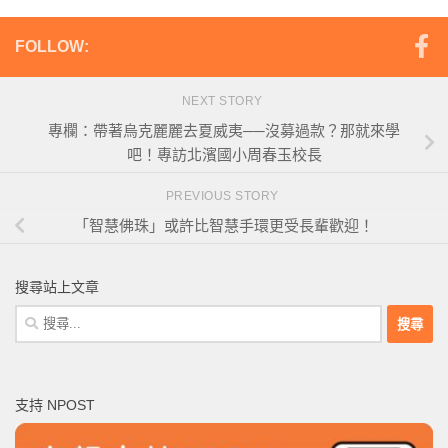
FOLLOW:
NEXT STORY
專欄：帶著烏克麗麗去夏威夷──沒募過款？那就來學
吧！專訪北濱國小周春玉校長
PREVIOUS STORY
「智慧佛珠」或許比智慧手環更受長輩歡迎！
搜尋站上文章
搜
尋
關
鍵
支持 NPOST
字: