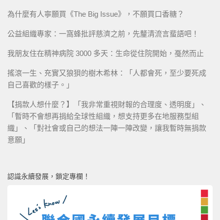
為什麼有人寧願買《The Big Issue》，不願買口香糖？
公益組織專家：一窩蜂批評慈濟之前，先釐清流言蜚語吧！
我朋友住在精神病院 3000 多天：生命從住院開始，戞然而止
搖滾一生、充實又狼狽的樹木希林：「人都會死，至少要死成
自己喜歡的樣子。」
【捐款人想什麼？】「我非常重視財報的合理度、透明度」、
「暫時不會想再捐給全球性組織，想支持更多在地服務型組
織」、「對社會或自己的想法一陣一陣改變，讓我暫時無捐款
意願」
認識永續發展，鎖定專欄！