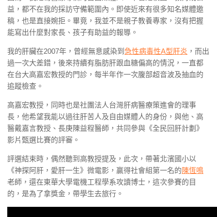
益，都不在我的採訪守備範圍內。即使近來有很多知名媒體邀
稿，也是直接婉拒。畢竟，我並不是親子教養專家，沒有把握
能寫出什麼對家長、孩子有助益的報導。
我的肝臟在2007年，曾經無意感染到
急性病毒性A型肝炎
，而出
過一次大差錯，後來持續有脂肪肝跟血糖偏高的情況，一直都
在台大高嘉宏教授的門診，每半年作一次腹部超音波及抽血的
追蹤檢查。
高嘉宏教授，同時也是社團法人台灣肝病醫療策進會的理事
長，他希望我能以過往肝苦人及自由媒體人的身份，與他、高
醫戴嘉言教授、長庚陳益程醫師，共同參與《全民回肝計劃》
影片甄選比賽的評審。
評選結束時，偶然聽到高教授提及，此次，帶著北濱國小以
《神探阿肝，愛肝一生》微電影，贏得社會組第一名的
陳恆鳴
老師，還在東華大學電機工程學系攻讀博士，這次參賽的目
的，是為了拿獎金，帶學生去旅行。