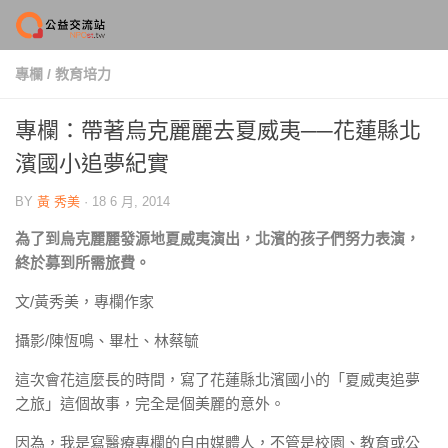
Skip to content
專欄
/
教育培力
專欄：帶著烏克麗麗去夏威夷──花蓮縣北
濱國小追夢紀實
BY
黃 秀美
·
18 6 月, 2014
為了到烏克麗麗發源地夏威夷演出，北濱的孩子們努力表演，
終於募到所需旅費。
文/黃秀美，專欄作家
攝影/陳恆鳴、畢杜、林蔡毓
這次會花這麼長的時間，寫了花蓮縣北濱國小的「夏威夷追夢
之旅」這個故事，完全是個美麗的意外。
因為，我是寫醫療專欄的自由媒體人，不管是校園、教育或公