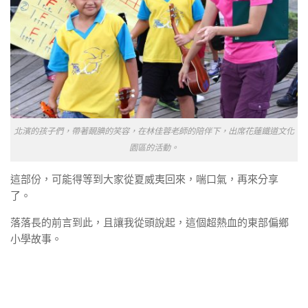
北濱的孩子們，帶著靦腆的笑容，在林佳蓉老師的陪伴下，出席花蓮鐵道文化
園區的活動。
這部份，可能得等到大家從夏威夷回來，喘口氣，再來分享
了。
落落長的前言到此，且讓我從頭說起，這個超熱血的東部偏鄉
小學故事。