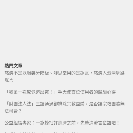
熱門文章
慈濟不是以服裝分階級、靜思堂用的是銅瓦，慈濟人澄清網路
謠言
「我第一次感覺這麼爽！」手天使首位使用者的體驗心得
「財團法人法」三讀通過卻排除宗教團體，是否讓宗教團體無
法可管？
公益組織專家：一窩蜂批評慈濟之前，先釐清流言蜚語吧！