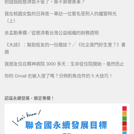
把錢捐給慈濟就不管了，算不算做善事？
我在桃園女監的日與夜－專訪一位匿名受刑人的鐵窗時光
（上）
余孟勳專欄／從慈濟看台灣公益組織的財務透明
《大誌》：幫助街友的一份雜誌？／《社企是門好生意？》書
摘
我朋友住在精神病院 3000 多天：生命從住院開始，戞然而止
你的 Gmail 也被入侵了嗎？分辨釣魚信件的 5 大技巧！
認識永續發展，鎖定專欄！