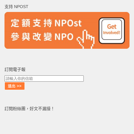
鍵
支持 NPOST
字:
訂閱電子報
訂閱粉絲團，好文不漏接！