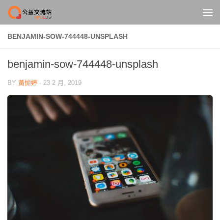
Skip to content
BENJAMIN-SOW-744448-UNSPLASH
benjamin-sow-744448-unsplash
BY
黃愉婷
·
23 2 月, 2019