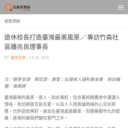
Skip to content
銀髮樂齡
退休校長打造臺灣最美風景 ／ 專訪竹森社
區鍾兆良理事長
BY
銀享全球
·
9 9 月, 2016
文／銀享全球 蔡欣潔、謝萱；弘道老人福利基金會 採訪編
整／黃珮婷
臺灣最美的風景，是人。如此美好，包含著純樸農舍中濃濃人
情味，街坊鄰居互助互愛，以及人人用真誠熱絡的心交往照
應。也許這些美好，過去在臺灣處處都是，但隨著都市化的發
展，逐漸的被我們關在家門之外。