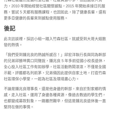
力，2010 年開始經營社區關懷據點，2015 年開始承接日托服
務，嘗試 5 天都有服務課程，也因如此，除了健康長輩，還有
更多亞健康的長輩來到據點使用服務。
後記
此次訪談裡，採訪小組一踏入竹森社區，就感受到大哥大姐散
發的熱情。
「我們受到鍾兆良的熱誠所感召！」邱宏洋執行長與同為幹部
的兄弟邱勝坤異口同聲說，鍾兆良 5 年多前從國小校長退休，
全心投入社區工作有如辦學，社區活動熱鬧滾滾，不僅是全國
示範，評鑑都名列前茅，兄弟倆因此提供自家土地，打造竹森
社區環保小學堂，一起為社區及環境盡心力。
不論是鍾兆良理事長，還是他身邊的幹部，來自於對家鄉的情
感，走入社區，運用了身邊各種資源，像過去教過的學生們，
也都變成募款對象，一路雖然艱辛，但這是鍾兆良退休後一直
堅持在做的事情。