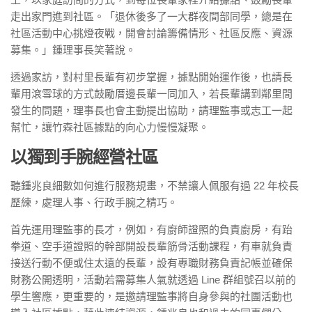
走出家門進到社區。「退休後多了一大群夜間部同學，總是在
社區活動中心挑燈夜戰，開會討論籌備情形、社區反應、資源
募集。」鍾理事長笑著說。
透過家訪，對村里長輩有初步掌握，據點開始運作後，也請長
輩用滾雪球的方式鼓勵厝邊長輩一同加入，若長輩講到鄰里間
發生的問題，理事長也會主動提出協助，請理監事或志工一起
幫忙，讓竹森社區據點的向心力慢慢凝聚。
以獨到手腕經營社區
聽鍾兆良細數如何進行服務規畫，不禁讓人佩服有過 22 年校長
歷練，處理人事、行政手腕之精巧。
首先運用理監事的長才，例如，有廚師證照的負責廚房，有跆
拳道、空手道證照的幹部開設長輩筋骨活動課程，有車就負責
接送行動不便或住太遠的長輩，設有專職財務負責記帳並確保
財務公開透明，活動若需募集人氣就透過 Line 群組號召以前的
學生響應，更重要的，是邀請理監事將自身參與的社團活動也