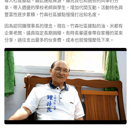
導入社區據點，藉此連結資源，鍾兆良也和過去的同事們分
享，帶入週邊的學校老師與學生，增加代間互動，活動特色與
豐富性逐步累積，竹森社區據點慢慢打出知名度。
因為認同鍾理事長的理念，現在，竹森社區據點的油、米都有
企業老闆、議員指定長期捐贈，有時長輩還會帶自家種的菜來
分享，過往支出最多的伙食費，成本也就慢慢壓低下來。