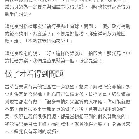
鍾兆良認為一定要先與理監事取得共識，同時也探尋身邊得力
助手的想法。
鍾兆良對搭檔邱宏洋執行長拋出直球，問到：「假如政府補助
的錢不夠用，怎麼辦？」不愧是好搭檔，邱宏洋阿莎力地回
應，說：「不夠就我們倆來分！」
鍾兆良欣慰的說：「好，這樣的話就叫一拍即合！那就馬上申
請托老方案，我們是苗栗縣第一個，捷足先登！」
做了才看得到問題
當時苗栗還有其他社區在一旁觀望，想先了解政府究竟補助多
少再決定是否跟進，擔心自己負債太多、負擔太重，結果猶豫
到現在都沒有做。「很多事情如果盤算的太精確，你可能就做
不來，而且很多事情都是真的做了之後，會有意想不到的結
果。像現在我們很多資源，都是當初想不到的對象贊助來的，
我覺得只要目標正確，福利眾生，就會獲得迴響。」身為過來
人，鍾兆良有深刻的感觸。