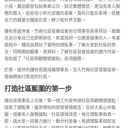
小孩，農田都發包給專業公司，缺乏整體營造，更沒有老人服
務的導入，這些從小到大認識的長輩，真的只能在家裡，就連
自己的舅舅也獨居在家，鮮少和外界互動。
鍾校長退休後，竹森社區發展協會前任理事長前來拜訪，跟鍾
兆良分享自己也即將卸任，希望找到一位願意做事的人。考慮
過程中，鍾兆良拜訪了當時的理監事，了解大家對社區的想
法，同時開始翻書、查資料，了解社區發展協會的運作內容，
並知道了「社區照顧關懷據點」這項服務。
於是，退休的鍾校長變成鍾理事長，加入竹森社區發展協會，
捲袖開始打造他的社區。
打造社區藍圖的第一步
鍾兆良理事長上任後，第一個工作是申請社區照顧關懷據點。
找來了理監事，運用學校的經營管理概念，告訴大家心中藍
圖，規畫老人服務據點、社區環境改造，每位理監事負責一
鄰，請大家一同著力進行。劃分村里後，再請理監事搭配志
工，以家庭訪問的方式，到每位長輩家裡介紹據點、鼓勵長輩