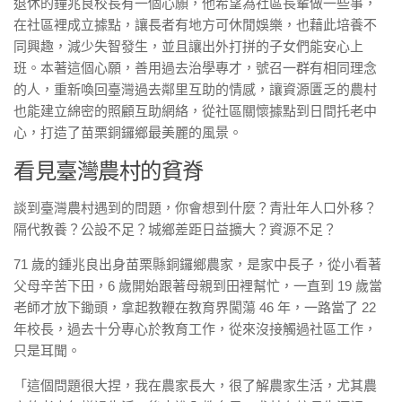
退休的鐘兆良校長有一個心願，他希望為社區長輩做一些事，
在社區裡成立據點，讓長者有地方可休閒娛樂，也藉此培養不
同興趣，減少失智發生，並且讓出外打拼的子女們能安心上
班。本著這個心願，善用過去治學專才，號召一群有相同理念
的人，重新喚回臺灣過去鄰里互助的情感，讓資源匱乏的農村
也能建立綿密的照顧互助網絡，從社區關懷據點到日間托老中
心，打造了苗栗銅鑼鄉最美麗的風景。
看見臺灣農村的貧脊
談到臺灣農村遇到的問題，你會想到什麼？青壯年人口外移？
隔代教養？公設不足？城鄉差距日益擴大？資源不足？
71 歲的鍾兆良出身苗栗縣銅鑼鄉農家，是家中長子，從小看著
父母辛苦下田，6 歲開始跟著母親到田裡幫忙，一直到 19 歲當
老師才放下鋤頭，拿起教鞭在教育界闖蕩 46 年，一路當了 22
年校長，過去十分專心於教育工作，從來沒接觸過社區工作，
只是耳聞。
「這個問題很大捏，我在農家長大，很了解農家生活，尤其農