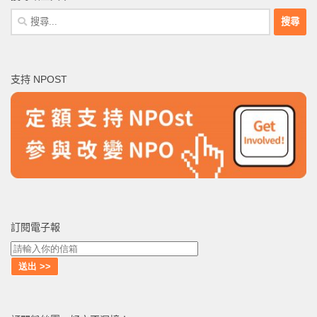
搜
尋
關
鍵
支持 NPOST
字:
訂閱電子報