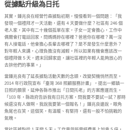
從據點升級為日托
其實，鍾兆良在經營竹森據點初期，慢慢看到一個問題：「我
發現一個禮拜才一天活動，還有 4 天要做什麼？社區有 246 個
老人家，其中有二十幾個孤單在家，子女一定會擔心，工作中
偶爾會打電話回家，問媽媽妳在哪裡？爸爸你在哪裡？萬一沒
有人接電話，他會擔心長輩去哪裡了？是不是發生什麼意外？
對年輕人來講，心理負擔沒有減輕。所以如果有機會應該改一
個禮拜做 5 天，週末回歸家庭，讓社區裡的年輕人能夠放心的
去拚他們的事業。」
當鍾兆良有了延長據點活動天數的念頭，改變契機悄然而至。
2014 年行政院宣布「臺灣 368 照顧服務計畫」，提出一鄉鎮一
日照的願景，延伸各縣市推出「日間托老」的方案應運而生。
「103 年，縣政府告訴我有日托方案，問我要不要試一試？那時
候還沒有人做啊，我說我要第一個報名！」鍾兆良邊說，眼角
魚尾也在笑，這個笑，有溫暖、有堅持，還有一股不怕挑戰的
氣魄。
當社區據點從 1 天變 5 天，工作量與所需經費馬上加乘 5 倍，