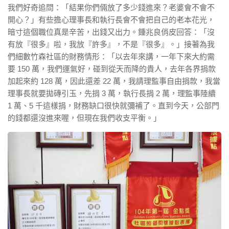
我們好奇追問：「結果你們倆放了多少錢進來？老婆會不會不
開心？」有些擔心理事長和執行長會不會把自己的老本花光，
暗寸這個職位真是辛苦，出錢又出力。鍾兆良俏皮回答：「沒
有放『很多』啦，我放『許多』，不是『很多』。」接著為我
們細數竹森社區的財務情形：「以去年來講，一年下來大約需
要 150 萬，我們運氣好，碰到從天而降的貴人，去年各界捐款
加起來約 128 萬，因此還差 22 萬，我請理監事自由捐款，我當
理事長就要拋磚引玉，先捐 3 萬，執行長捐 2 萬，理監事陸續
1 萬、5 千這樣捐，財務缺口很快就彌補了。直到今天，公部門
的錢都還沒進來喔，但現在我們收支平衡。」