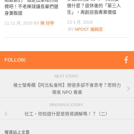
做什麼？退休後的「第三人
標吧！不老棒球讓長輩們健
生」，再創自我專業價值
身兼聯誼
13 3 月, 2018
11 11 月, 2015
BY
陳 妤寧
BY
NPOST 編輯室
FOLLOW:
NEXT STORY
褚士瑩專欄【阿北私會所】想很多卻不會思考？思辨力
帶來 NPO 專業
PREVIOUS STORY
社工，你知道什麼是勞資調解嗎！？（二）
搜尋站上文章