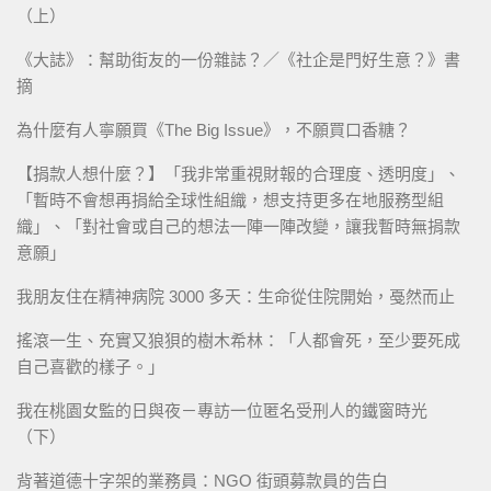
（上）
《大誌》：幫助街友的一份雜誌？／《社企是門好生意？》書
摘
為什麼有人寧願買《The Big Issue》，不願買口香糖？
【捐款人想什麼？】「我非常重視財報的合理度、透明度」、
「暫時不會想再捐給全球性組織，想支持更多在地服務型組
織」、「對社會或自己的想法一陣一陣改變，讓我暫時無捐款
意願」
我朋友住在精神病院 3000 多天：生命從住院開始，戞然而止
搖滾一生、充實又狼狽的樹木希林：「人都會死，至少要死成
自己喜歡的樣子。」
我在桃園女監的日與夜－專訪一位匿名受刑人的鐵窗時光
（下）
背著道德十字架的業務員：NGO 街頭募款員的告白