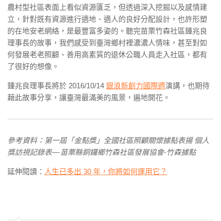
農村型社區表面上看似資源匱乏，但透過深入挖掘以及感情建
立，針對既有資源進行適地、適人的良好分配設計，也許形塑
的在地安老網絡，是最豐富多姿的。聽完苗栗竹森社區鍾兆良
理事長的故事，我們感受到臺灣鄉村裡濃濃人情味，甚至對如
何發展老老照顧、善用高素質的退休公職人員走入社區，都有
了很好的想像。
鍾兆良理事長將於 2016/10/14
銀浪新創力國際週
演講，也期待
藉此故事分享，讓臺灣最滿美的風景，遍地開花。
參考資料：第一屆「金點獎」全國社區照顧關懷據點表揚 個人
獎訪視記錄表 — 苗栗縣銅鑼鄉竹森社區發展協會-竹森據點
延伸閱讀：
人生已多出 30 年，你將如何運用它？