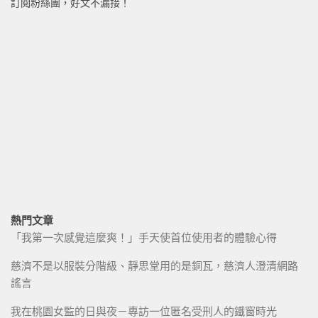
訂閱粉絲團，好文不漏接！
熱門文章
「我第一次感覺這麼爽！」手天使首位使用者的體驗心得
慈濟不是以服裝分階級、靜思堂用的是銅瓦，慈濟人澄清網路
謠言
我在桃園女監的日與夜－專訪一位匿名受刑人的鐵窗時光