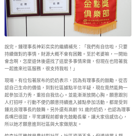
說完，鍾理事長神彩奕奕的繼續補充：「我們有自信啦，只要
持續做對的事情，財源大概不會有困難。至於老婆嘛，一開始
會念啊，怎麼退休後還找了這麼多事情來做，但現在也陪著我
一起進來社區服務，很支持我啦！」
現場，有位包著尿布的奶奶表示，因為有理事長的鼓勵，從否
認自己生命的價值，到對社區據點半信半疑，現在竟然能夠一
起參加活力秀，重拾自我信心。並能漸漸放開心胸，願意跟別
人打招呼，行動不便仍願意持續進入據點參加活動，都是受到
鍾兆良理事長的鼓舞。另外還有高齡 91 歲的奶奶，也認為理事
長嘴巴很甜，平常課程前都會先鼓勵長輩，讓大家倍感信心，
所以她才願意進到社區與大家做朋友。
竹森社區雖然是農村型社區，社區資源不多，但透過眾人努