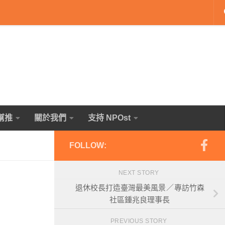
幫推
關於我們
支持 NPOst
FOLLOW:
NEXT STORY
退休校長打造臺灣最美風景 ／ 專訪竹森
社區鍾兆良理事長
PREVIOUS STORY