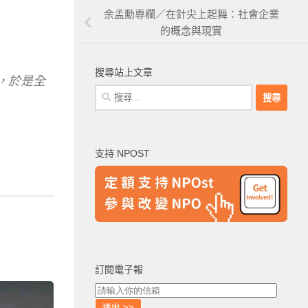
余孟勳專欄／在針尖上起舞：社會企業
的概念與現實
搜尋站上文章
，於是全
搜
尋
關
鍵
支持 NPOST
字:
訂閱電子報