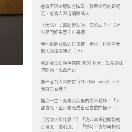
慈濟不是以服裝分階級、靜思堂用的是銅
瓦，慈濟人澄清網路謠言
《大誌》：幫助街友的一份雜誌？／《社
企是門好生意？》書摘
我在桃園女監的日與夜－專訪一位匿名受
刑人的鐵窗時光（上）
我朋友住在精神病院 3000 多天：生命從住
院開始，戞然而止
為什麼有人寧願買《The Big Issue》，不
願買口香糖？
搖滾一生、充實又狼狽的樹木希林：「人
都會死，至少要死成自己喜歡的樣子。」
【捐款人想什麼？】「我非常重視財報的
合理度、透明度」、「暫時不會想再捐給